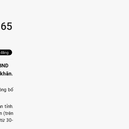
 65
UBND
 khăn.
ông bố
n tỉnh.
n (trên
(từ 30-