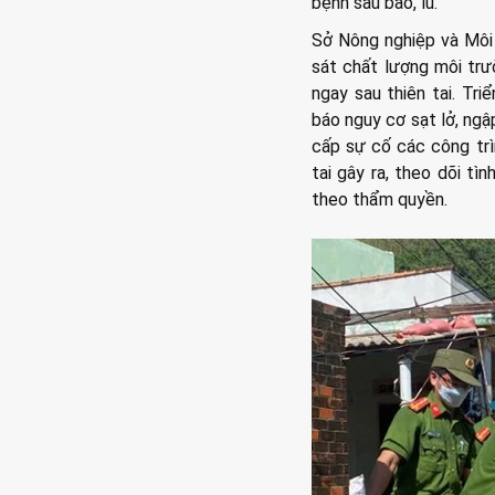
bệnh sau bão, lũ.
Sở Nông nghiệp và Môi 
sát chất lượng môi trư
ngay sau thiên tai. Tr
báo nguy cơ sạt lở, ngậ
cấp sự cố các công trìn
tai gây ra, theo dõi t
theo thẩm quyền.