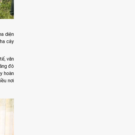
ha diện
 ha cây
tế, văn
tầng đô
ủy hoàn
iều nơi