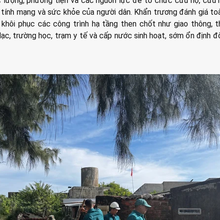
c lượng, phương tiện và các nguồn lực để tổ chức cứu hộ, cứu 
ệ tính mạng và sức khỏe của người dân. Khẩn trương đánh giá to
 khôi phục các công trình hạ tầng then chốt như giao thông, th
n lạc, trường học, trạm y tế và cấp nước sinh hoạt, sớm ổn định đ