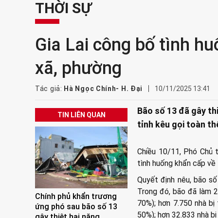
THỜI SỰ
Gia Lai công bố tình hu
xã, phường
Tác giả:
Hà Ngọc Chính- H. Đại
10/11/2025 13:41
Bão số 13 đã gây thi
TIN LIÊN QUAN
tỉnh kêu gọi toàn t
Chiều 10/11, Phó Chủ 
tình huống khẩn cấp về 
Quyết định nêu, bão số 
Trong đó, bão đã làm 2 
Chính phủ khẩn trương
70%); hơn 7.750 nhà bị 
ứng phó sau bão số 13
50%); hơn 32.833 nhà bị
gây thiệt hại nặng