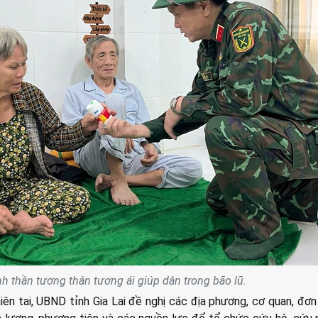
nh thần tương thân tương ái giúp dân trong bão lũ.
iên tai, UBND tỉnh Gia Lai đề nghị các địa phương, cơ quan, đơn 