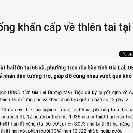
ống khẩn cấp về thiên tai tại
ệt hại lớn tại 65 xã, phường trên địa bàn tỉnh Gia Lai. 
hể nhân dân tương trợ, giúp đỡ cùng nhau vượt qua khó
tịch UBND tỉnh Gia Lai Dương Mah Tiệp đã ký quyết định về c
thiên tai để ứng phó và khắc phục hậu quả do bão số 13 gây ra.
13 đã gây thiệt hại nghiêm trọng tại 65 xã, phường trên địa bà
người chết, 12 người bị thương; 1.035 nhà bị thiệt hại hoàn toà
thiệt hại rất nặng (từ 50-70%); hơn 8.073 nhà bị thiệt hại nặng 
 thiệt hại một phần (dưới 30%); hơn 10.322 nhà bị ngập nước.