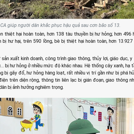
 CA giúp người dân khắc phục hậu quả sau cơn bão số 13.
n thiệt hại hoàn toàn, hơn 138 tàu thuyền bị hư hỏng; hơn 496 
n bị hư hại, trên 590 lồng, bè bị thiệt hại hoàn toàn, hơn 13.927
sản xuất kinh doanh, công trình giao thông, thủy lợi, giáo dục, y 
ực… bị hư hỏng ở nhiều mức độ khác nhau. Hệ thống cây xanh, hạ 
g bị gãy đổ, hư hỏng hàng loạt, rất nhiều vị trí gần như bị phá h
iện trên diện rộng, thông tin liên lạc bị gián đoạn, giao thông nh
 dân bị ảnh hưởng nghiêm trọng.