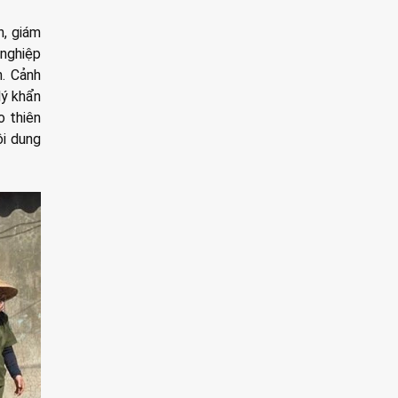
n, giám
 nghiệp
n. Cảnh
lý khẩn
o thiên
ội dung