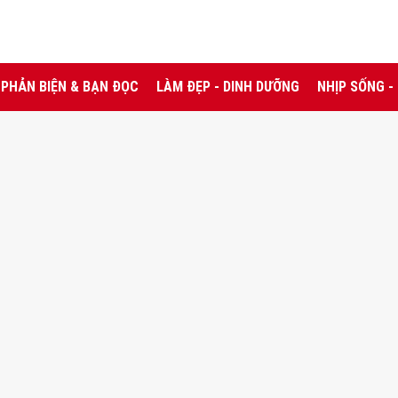
PHẢN BIỆN & BẠN ĐỌC
LÀM ĐẸP - DINH DƯỠNG
NHỊP SỐNG -