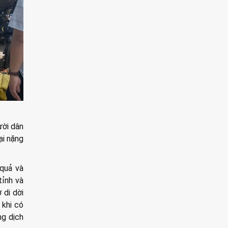
ười dân
ại nặng
 quả và
tỉnh và
 di dời
 khi có
ng dịch