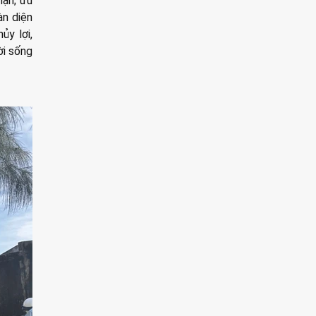
nạn; ưu
àn diện
ủy lợi,
ời sống