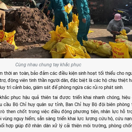
Cùng nhau chung tay khắc phục
thời an toàn, bảo đảm các điều kiện sinh hoạt tối thiểu cho ng
rợ, động viên tinh thần người dân, đặc biệt là các hộ chịu thiệt h
duy trì cảnh báo, giám sát để phòng ngừa các rủi ro phát sinh.
ắc phục hậu quả thiên tai được triển khai nhanh chóng, hiệu
 cầu Bộ Chỉ huy quân sự tỉnh, Ban Chỉ huy Bộ đội biên phòng 
rò then chốt trong việc điều động phương tiện, nhân lực hỗ trợ
 vùng nguy hiểm; sẵn sàng triển khai lực lượng cứu hộ, cứu nạn
hối hợp giúp đỡ nhân dân xử lý cải thiện môi trường, phòng chố