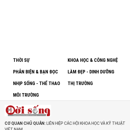
THỜI SỰ
KHOA HỌC & CÔNG NGHỆ
PHẢN BIỆN & BẠN ĐỌC
LÀM ĐẸP - DINH DƯỠNG
NHỊP SỐNG - THỂ THAO
THỊ TRƯỜNG
MÔI TRƯỜNG
CƠ QUAN CHỦ QUẢN:
LIÊN HIỆP CÁC HỘI KHOA HỌC VÀ KỸ THUẬT
VIỆT NAM