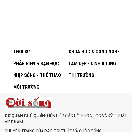
THỜI SỰ
KHOA HỌC & CÔNG NGHỆ
PHẢN BIỆN & BẠN ĐỌC
LÀM ĐẸP - DINH DƯỠNG
NHỊP SỐNG - THỂ THAO
THỊ TRƯỜNG
MÔI TRƯỜNG
CƠ QUAN CHỦ QUẢN:
LIÊN HIỆP CÁC HỘI KHOA HỌC VÀ KỸ THUẬT
VIỆT NAM
CHUYÊN TRANG CỦA BÁO TRI THỨC VÀ CUỘC SỐNG