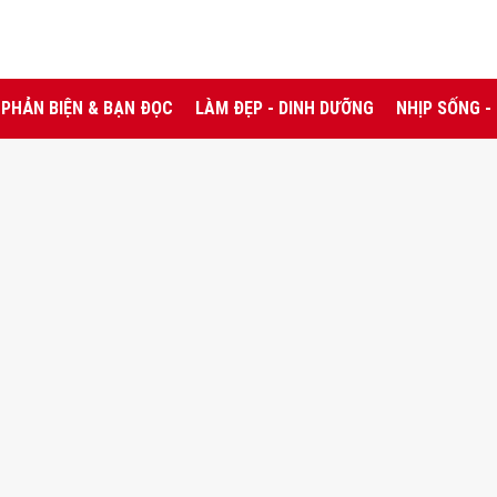
PHẢN BIỆN & BẠN ĐỌC
LÀM ĐẸP - DINH DƯỠNG
NHỊP SỐNG -