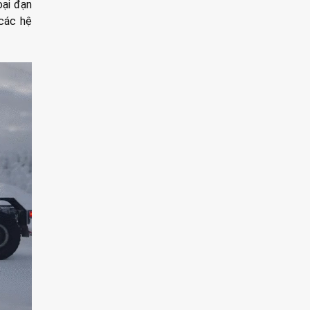
oại đạn
 các hệ