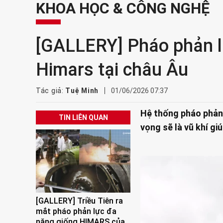
KHOA HỌC & CÔNG NGHỆ
[GALLERY] Pháo phản lực
Himars tại châu Âu
Tác giả:
Tuệ Minh
01/06/2026 07:37
Hệ thống pháo phản 
TIN LIÊN QUAN
vọng sẽ là vũ khí g
[GALLERY] Triều Tiên ra
mắt pháo phản lực đa
năng giống HIMARS của