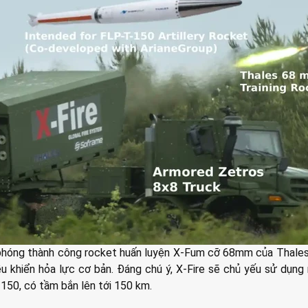
phóng thành công rocket huấn luyện X-Fum cỡ 68mm của Thales
u khiển hỏa lực cơ bản. Đáng chú ý, X-Fire sẽ chủ yếu sử dụng
50, có tầm bắn lên tới 150 km.