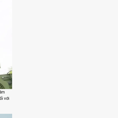
gầm
i với