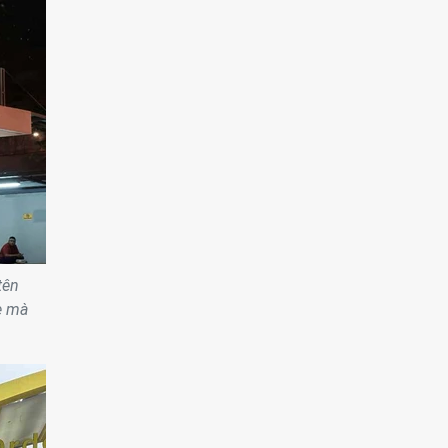
tên
e mà