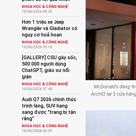
KHOA HỌC & CÔNG NGHỆ
10/06/2026 09:35
Hơn 1 triệu xe Jeep
Wrangler và Gladiator có
nguy cơ hoả hoạn
KHOA HỌC & CÔNG NGHỆ
10/06/2026 09:16
[GALLERY] CSU gây sốc,
500.000 người dùng
ChatGPT, giáo sư nổi
giận
KHOA HỌC & CÔNG NGHỆ
McDonald's đang thu
10/06/2026 07:49
ArchIQ tại 5 cửa hàn
Audi Q7 2026 chính thức
trình làng, SUV hạng
sang được "trang bị tận
răng"
KHOA HỌC & CÔNG NGHỆ
10/06/2026 06:47