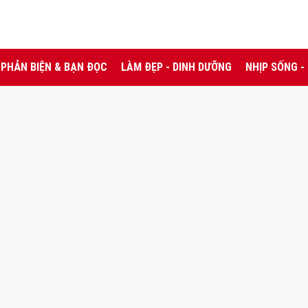
PHẢN BIỆN & BẠN ĐỌC
LÀM ĐẸP - DINH DƯỠNG
NHỊP SỐNG -