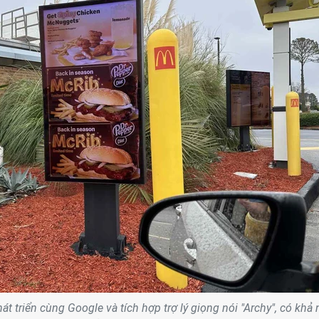
t triển cùng Google và tích hợp trợ lý giọng nói "Archy", có khả