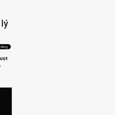
lý
lượt
h