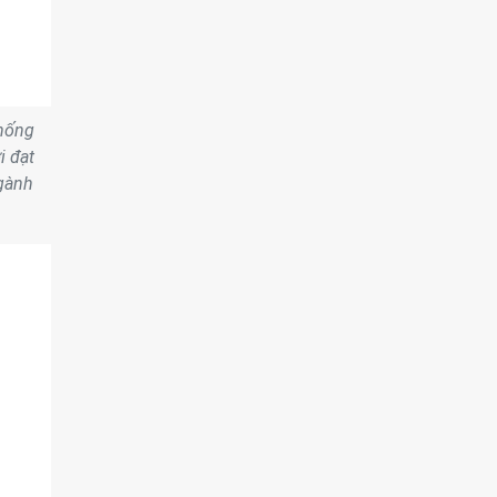
thống
i đạt
ngành