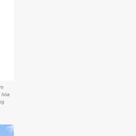
ằm
i hóa
ng