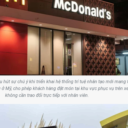
 hút sự chú ý khi triển khai hệ thống trí tuệ nhân tạo mới mang 
g ở Mỹ, cho phép khách hàng đặt món tại khu vực phục vụ trên x
không cần trao đổi trực tiếp với nhân viên.