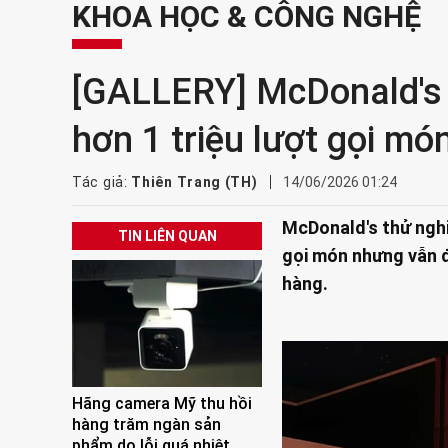
KHOA HỌC & CÔNG NGHỆ
[GALLERY] McDonald's g
hơn 1 triệu lượt gọi mó
Tác giả:
Thiên Trang (TH)
14/06/2026 01:24
McDonald's thử nghi
TIN LIÊN QUAN
gọi món nhưng vẫn đ
hàng.
Hãng camera Mỹ thu hồi
hàng trăm ngàn sản
phẩm do lỗi quá nhiệt