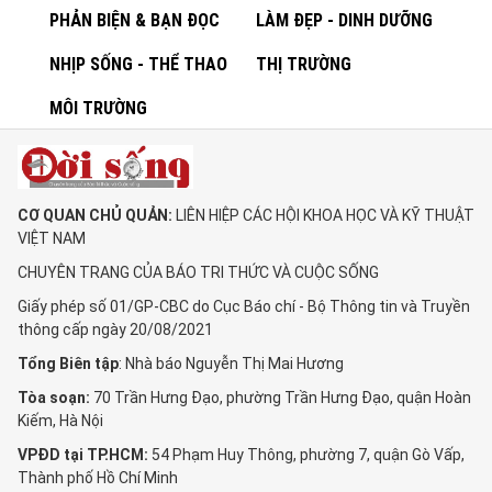
PHẢN BIỆN & BẠN ĐỌC
LÀM ĐẸP - DINH DƯỠNG
NHỊP SỐNG - THỂ THAO
THỊ TRƯỜNG
MÔI TRƯỜNG
CƠ QUAN CHỦ QUẢN:
LIÊN HIỆP CÁC HỘI KHOA HỌC VÀ KỸ THUẬT
VIỆT NAM
CHUYÊN TRANG CỦA BÁO TRI THỨC VÀ CUỘC SỐNG
Giấy phép số 01/GP-CBC do Cục Báo chí - Bộ Thông tin và Truyền
thông cấp ngày 20/08/2021
Tổng Biên tập
: Nhà báo Nguyễn Thị Mai Hương
Tòa soạn:
70 Trần Hưng Đạo, phường Trần Hưng Đạo, quận Hoàn
Kiếm, Hà Nội
VPĐD tại TP.HCM:
54 Phạm Huy Thông, phường 7, quận Gò Vấp,
Thành phố Hồ Chí Minh