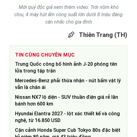
Mời quý độc giả xem thêm video: Trời nồm khó
chịu, 4 máy hút ẩm công suất lớn dưới 8 triệu đáng
cân nhắc cho gia đình
Thiên Trang (TH)
TIN CÙNG CHUYÊN MỤC
Trung Quốc công bố hình ảnh J-20 phóng tên
lửa trong tập trận
Mercedes-Benz phải thừa nhận - nút bấm vật lý
vẫn là chân ái
Nissan NX7 lộ diện - SUV thuần điện giá rẻ lăn
bánh hơn 600 km
Hyundai Elantra 2027 - lột xác thiết kế và công
nghệ, từ 16.850 USD
Cận cảnh Honda Super Cub Tokyo 80s đặc biệt
kỷ niệm 80 năm, giá 43 triệu đồng