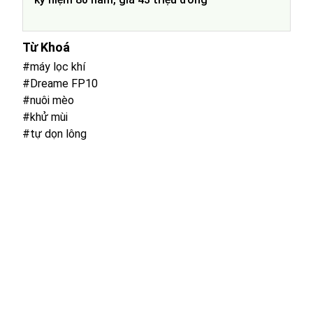
Từ Khoá
#máy lọc khí
#Dreame FP10
#nuôi mèo
#khử mùi
#tự dọn lông