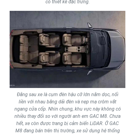
có thiết kế đặc trưng.
Đằng sau xe là cụm đèn hậu cỡ lớn nằm dọc, nối
liền với nhau bằng dải đèn và nẹp mạ crôm vắt
ngang cửa cốp. Nhìn chung, khu vực này không có
nhiều thay đổi so với người anh em GAC M8. Chưa
hết, xe còn được trang bị cảm biến LiDAR. Ở GAC
M8 đang bán trên thị trường, xe sử dụng hệ thống