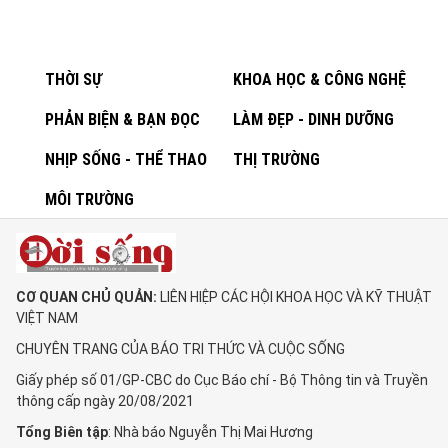
THỜI SỰ
KHOA HỌC & CÔNG NGHỆ
PHẢN BIỆN & BẠN ĐỌC
LÀM ĐẸP - DINH DƯỠNG
NHỊP SỐNG - THỂ THAO
THỊ TRƯỜNG
MÔI TRƯỜNG
CƠ QUAN CHỦ QUẢN:
LIÊN HIỆP CÁC HỘI KHOA HỌC VÀ KỸ THUẬT
VIỆT NAM
CHUYÊN TRANG CỦA BÁO TRI THỨC VÀ CUỘC SỐNG
Giấy phép số 01/GP-CBC do Cục Báo chí - Bộ Thông tin và Truyền
thông cấp ngày 20/08/2021
Tổng Biên tập
: Nhà báo Nguyễn Thị Mai Hương