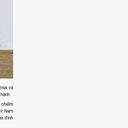
 mại và
 hành.
à chiếm
iệt Nam
ia đình