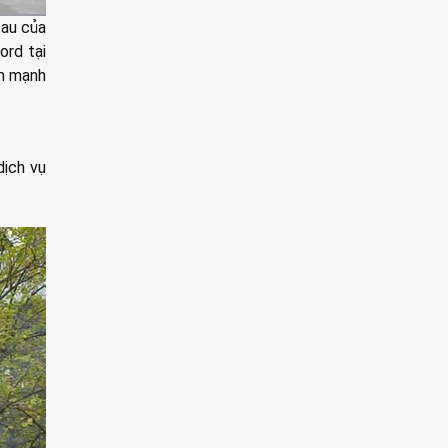
sau của
rd tại
nh mạnh
dịch vụ