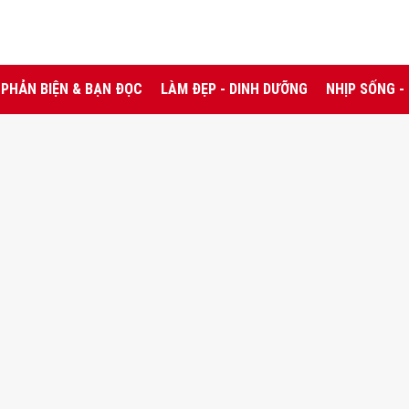
PHẢN BIỆN & BẠN ĐỌC
LÀM ĐẸP - DINH DƯỠNG
NHỊP SỐNG -