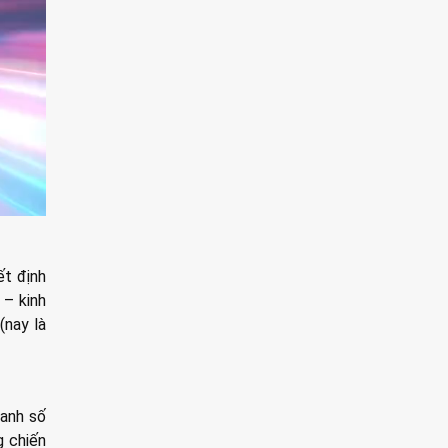
ết định
 – kinh
(nay là
oanh số
g chiến