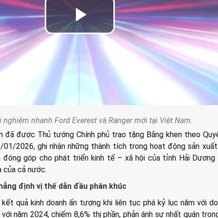
Play
Video
ải nghiệm nhanh Ford Everest và Ranger mới tại Việt Nam.
am đã được Thủ tướng Chính phủ trao tặng Bằng khen theo Quy
01/2026, ghi nhận những thành tích trong hoạt động sản xuất
à đóng góp cho phát triển kinh tế – xã hội của tỉnh Hải Dương 
à của cả nước.
hẳng định vị thế dẫn đầu phân khúc
 kết quả kinh doanh ấn tượng khi liên tục phá kỷ lục năm với d
 với năm 2024, chiếm 8,6% thị phần, phản ánh sự nhất quán tron