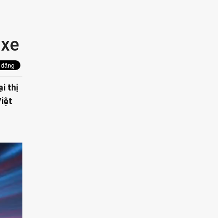
 xe
i thị
Việt