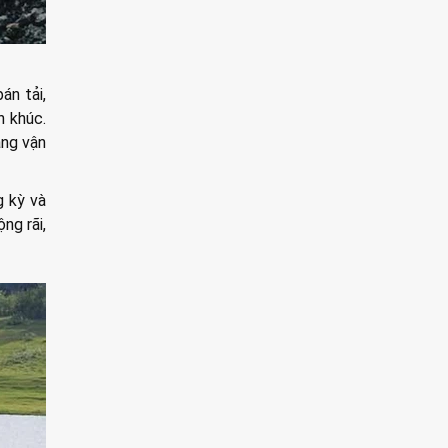
án tải,
n khúc.
ăng vận
g kỳ và
ng rãi,