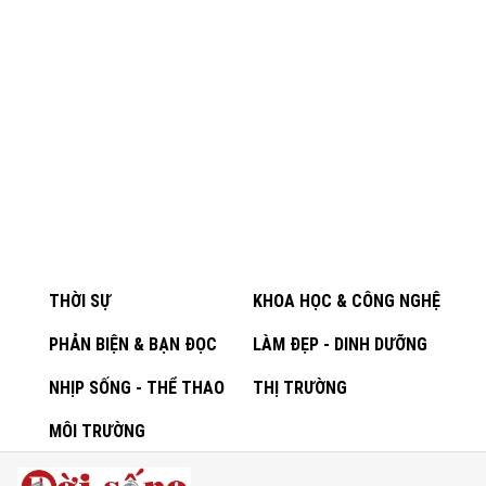
THỜI SỰ
KHOA HỌC & CÔNG NGHỆ
PHẢN BIỆN & BẠN ĐỌC
LÀM ĐẸP - DINH DƯỠNG
NHỊP SỐNG - THỂ THAO
THỊ TRƯỜNG
MÔI TRƯỜNG