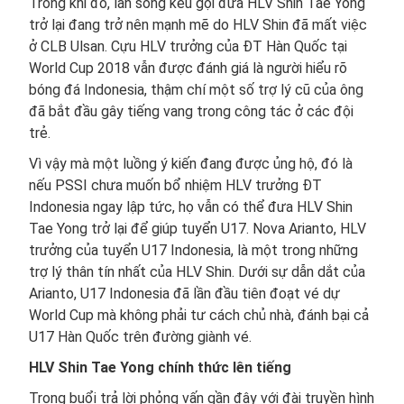
Trong khi đó, làn sóng kêu gọi đưa HLV Shin Tae Yong
trở lại đang trở nên mạnh mẽ do HLV Shin đã mất việc
ở CLB Ulsan. Cựu HLV trưởng của ĐT Hàn Quốc tại
World Cup 2018 vẫn được đánh giá là người hiểu rõ
bóng đá Indonesia, thậm chí một số trợ lý cũ của ông
đã bắt đầu gây tiếng vang trong công tác ở các đội
trẻ.
Vì vậy mà một luồng ý kiến đang được ủng hộ, đó là
nếu PSSI chưa muốn bổ nhiệm HLV trưởng ĐT
Indonesia ngay lập tức, họ vẫn có thể đưa HLV Shin
Tae Yong trở lại để giúp tuyển U17. Nova Arianto, HLV
trưởng của tuyển U17 Indonesia, là một trong những
trợ lý thân tín nhất của HLV Shin. Dưới sự dẫn dắt của
Arianto, U17 Indonesia đã lần đầu tiên đoạt vé dự
World Cup mà không phải tư cách chủ nhà, đánh bại cả
U17 Hàn Quốc trên đường giành vé.
HLV Shin Tae Yong chính thức lên tiếng
Trong buổi trả lời phỏng vấn gần đây với đài truyền hình