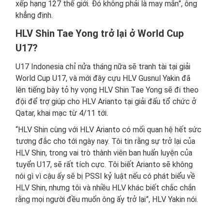
xếp hạng 127 thế giới. Đó không phải là may mắn”, ông
khẳng định.
HLV Shin Tae Yong trở lại ở World Cup
U17?
U17 Indonesia chỉ nửa tháng nữa sẽ tranh tài tại giải
World Cup U17, và mới đây cựu HLV Gusnul Yakin đã
lên tiếng bày tỏ hy vọng HLV Shin Tae Yong sẽ đi theo
đội để trợ giúp cho HLV Arianto tại giải đấu tổ chức ở
Qatar, khai mạc từ 4/11 tới.
“HLV Shin cùng với HLV Arianto có mối quan hệ hết sức
tương đắc cho tới ngày nay. Tôi tin rằng sự trở lại của
HLV Shin, trong vai trò thành viên ban huấn luyện của
tuyển U17, sẽ rất tích cực. Tôi biết Arianto sẽ không
nói gì vì cậu ấy sẽ bị PSSI kỷ luật nếu có phát biểu về
HLV Shin, nhưng tôi và nhiều HLV khác biết chắc chắn
rằng mọi người đều muốn ông ấy trở lại”, HLV Yakin nói.