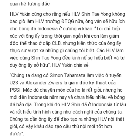
quan hệ tương đắc
HLV Yakin cũng cho rằng nếu HLV Shin Tae Yong không
bao giờ làm HLV trưởng ĐTQG nữa, ông vẫn sẽ hữu ích
cho bóng đá Indonesia ở cương vị khác. “Tôi chỉ tiếp
xúc với ông ấy trong thời gian ngắn khi còn làm giám
đốc thể thao ở cấp CLB, nhưng kiến thức của ông ấy
thực sự vượt xa những gì chúng tôi biết. Các HLV làm
việc cùng Shin Tae Yong đều kính nể sự hiểu biết và tư
duy ông ấy sở hữu”, HLV Yakin chia sẻ.
“Chúng ta đang có Simon Tahamata làm việc ở tuyển
U23 và Alexander Zwiers là giám đốc kỹ thuật của
PSSI. Mặc dù chuyên môn của họ là rất giỏi, nhưng họ
mới đến Indonesia năm nay và chưa hiểu nhiều về bóng
đá bản địa. Trong khi đó HLV Shin đã ở Indonesia từ lâu
và rất hiểu tình hình cũng như cách nghĩ của chúng ta.
Chúng ta cần ông ấy để đào tạo ra những HLV nội thật
giỏi, có vậy khâu đào tạo cầu thủ nội mới tốt hơn
được”.