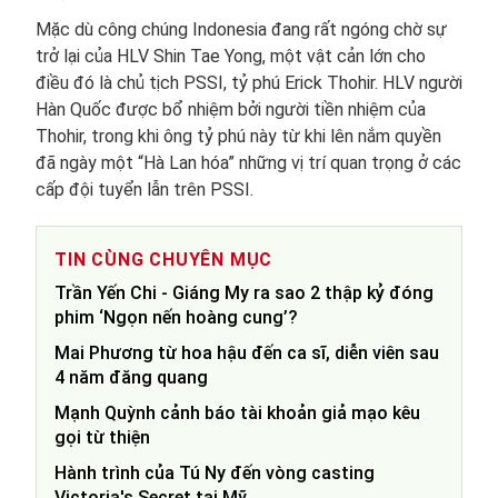
Mặc dù công chúng Indonesia đang rất ngóng chờ sự
trở lại của HLV Shin Tae Yong, một vật cản lớn cho
điều đó là chủ tịch PSSI, tỷ phú Erick Thohir. HLV người
Hàn Quốc được bổ nhiệm bởi người tiền nhiệm của
Thohir, trong khi ông tỷ phú này từ khi lên nắm quyền
đã ngày một “Hà Lan hóa” những vị trí quan trọng ở các
cấp đội tuyển lẫn trên PSSI.
TIN CÙNG CHUYÊN MỤC
Trần Yến Chi - Giáng My ra sao 2 thập kỷ đóng
phim ‘Ngọn nến hoàng cung’?
Mai Phương từ hoa hậu đến ca sĩ, diễn viên sau
4 năm đăng quang
Mạnh Quỳnh cảnh báo tài khoản giả mạo kêu
gọi từ thiện
Hành trình của Tú Ny đến vòng casting
Victoria's Secret tại Mỹ