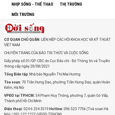
NHỊP SỐNG - THỂ THAO
THỊ TRƯỜNG
MÔI TRƯỜNG
CƠ QUAN CHỦ QUẢN:
LIÊN HIỆP CÁC HỘI KHOA HỌC VÀ KỸ THUẬT
VIỆT NAM
CHUYÊN TRANG CỦA BÁO TRI THỨC VÀ CUỘC SỐNG
Giấy phép số 01/GP-CBC do Cục Báo chí - Bộ Thông tin và Truyền
thông cấp ngày 20/08/2021
Tổng Biên tập
: Nhà báo Nguyễn Thị Mai Hương
Tòa soạn:
70 Trần Hưng Đạo, phường Trần Hưng Đạo, quận Hoàn
Kiếm, Hà Nội
VPĐD tại TP.HCM:
54 Phạm Huy Thông, phường 7, quận Gò Vấp,
Thành phố Hồ Chí Minh
Điện thoại:
024 6 254 3519
Hotline:
096 523 7756 (Toà soạn Hà
Nội) / 091 122 1222 (VPĐD TPHCM)