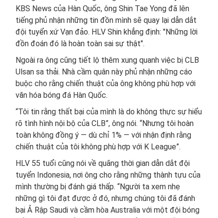
KBS News của Hàn Quốc, ông Shin Tae Yong đã lên
tiếng phủ nhận những tin đồn mình sẽ quay lại dẫn dắt
đội tuyển xứ Vạn đảo. HLV Shin khẳng định: "Những lời
đồn đoán đó là hoàn toàn sai sự thật".
Ngoài ra ông cũng tiết lộ thêm xung quanh việc bị CLB
Ulsan sa thải. Nhà cầm quân này phủ nhận những cáo
buộc cho rằng chiến thuật của ông không phù hợp với
văn hóa bóng đá Hàn Quốc.
“Tôi tin rằng thất bại của mình là do không thực sự hiểu
rõ tình hình nội bộ của CLB”, ông nói. “Nhưng tôi hoàn
toàn không đồng ý — dù chỉ 1% — với nhận định rằng
chiến thuật của tôi không phù hợp với K League”.
HLV 55 tuổi cũng nói về quãng thời gian dẫn dắt đội
tuyển Indonesia, nơi ông cho rằng những thành tựu của
mình thường bị đánh giá thấp. “Người ta xem nhẹ
những gì tôi đạt được ở đó, nhưng chúng tôi đã đánh
bại Ả Rập Saudi và cầm hòa Australia với một đội bóng