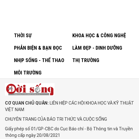
THỜI SỰ
KHOA HỌC & CÔNG NGHỆ
PHẢN BIỆN & BẠN ĐỌC
LÀM ĐẸP - DINH DƯỠNG
NHỊP SỐNG - THỂ THAO
THỊ TRƯỜNG
MÔI TRƯỜNG
CƠ QUAN CHỦ QUẢN:
LIÊN HIỆP CÁC HỘI KHOA HỌC VÀ KỸ THUẬT
VIỆT NAM
CHUYÊN TRANG CỦA BÁO TRI THỨC VÀ CUỘC SỐNG
Giấy phép số 01/GP-CBC do Cục Báo chí - Bộ Thông tin và Truyền
thông cấp ngày 20/08/2021