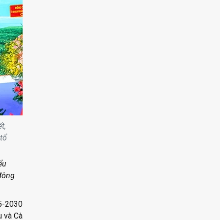
t,
tổ
ểu
 động
25-2030
u và Cà