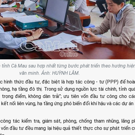
 tỉnh Cà Mau sau hợp nhất từng bước phát triển theo hướng hiện
văn minh. Ảnh: HUỲNH LÂM.
c hình thức đầu tư, đặc biệt là hợp tác công - tư (PPP) để hoà
hông, hạ tầng đô thị. Trong sử dụng nguồn lực tài chính, tỉnh quá
 trọng điểm, không dàn trải”; ưu tiên vốn đầu tư công cho c
 kết nối liên vùng, hạ tầng ứng phó biến đổi khí hậu và các dự án 
công tác kiểm tra, giám sát, phòng, chống tham nhũng, lãng ph
ốn đầu tư đều mang lại hiệu quả thiết thực cho sự phát triển c