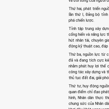
và đời sống của người d
Thứ hai, phát triển ngu
lần thứ I, Đảng bộ tỉn
phá chiến lược.
Tỉnh tập trung xây dựn
cống hiến và năng lực t
hút nhân tài, chuyên g
động kỹ thuật cao, đáp 
Thứ ba, nguồn lực từ c
đã và đang tích cực ki
nhằm phát huy lợi thế 
công tác xây dựng và th
thủ tục đất đai, giải p
Thứ tư, huy động nguồn
quan điểm chỉ đạo phát 
hình, Nhân dân thực th
chung sức của Nhân dân,