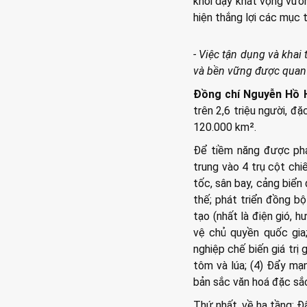
khơi dậy khát vọng vươ
hiện thắng lợi các mục t
- Việc tận dụng và khai 
và bền vững được quan 
Đồng chí Nguyễn Hồ H
trên 2,6 triệu người, đặ
120.000 km².
Để tiềm năng được phát
trung vào 4 trụ cột chi
tốc, sân bay, cảng biển 
thế; phát triển đồng bộ
tạo (nhất là điện gió, 
vệ chủ quyền quốc gia;
nghiệp chế biến giá trị 
tôm và lúa; (4) Đẩy mạnh
bản sắc văn hoá đặc sắ
Thứ nhất, về hạ tầng: Đẩ