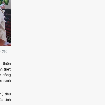
 đại,
n thiện
n triệt
ác công
an sinh
í, tiêu
ủa tỉnh