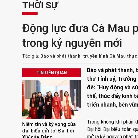
THỜI SỰ
Động lực đưa Cà Mau p
trong kỷ nguyên mới
Tác giả:
Báo và phát thanh, truyền hình Cà Mau thực
Báo và phát thanh, 
TIN LIÊN QUAN
thư Tỉnh uỷ, Trưởng
đề: “Huy động và sử
thế, thúc đẩy kinh 
triển nhanh, bền vữn
Trong không khí phấn k
Niềm tin và kỳ vọng của
Đại hội Đại biểu toàn q
đại biểu gửi tới Đại hội
mở ra kỷ nguyên phát tr
XIV của Đảng