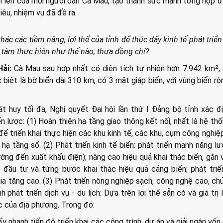
n lên của mỗi người dân Cà Mau, tạo thành sức mạnh tổng hợp 
iêu, nhiệm vụ đã đề ra.
thác các tiềm năng, lợi thế của tỉnh để thúc đẩy kinh tế phát triể
tâm thực hiện như thế nào, thưa đồng chí?
ải:
Cà Mau sau hợp nhất có diện tích tự nhiên hơn 7.942 km²,
c biệt là bờ biển dài 310 km, có 3 mặt giáp biển, với vùng biển rộ
 huy tối đa, Nghị quyết Đại hội lần thứ I Đảng bộ tỉnh xác đ
ến lược: (1) Hoàn thiện hạ tầng giao thông kết nối, nhất là hệ th
để triển khai thực hiện các khu kinh tế, các khu, cụm công nghiệp
 hạ tầng số. (2) Phát triển kinh tế biển: phát triển mạnh năng lư
hướng đến xuất khẩu điện); nâng cao hiệu quả khai thác biển, gắn 
 đầu tư và từng bước khai thác hiệu quả cảng biển; phát tri
gia tăng cao. (3) Phát triển nông nghiệp sạch, công nghệ cao, chủ
 phát triển dịch vụ - du lịch: Dựa trên lợi thế sẵn có và giá trị l
c của địa phương. Trong đó:
y nhanh tiến độ triển khai các công trình, dự án và giải ngân vốn