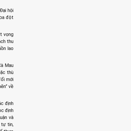
Đại hội
 ba đột
át vọng
ách thu
uồn lao
 Cà Mau
đặc thù
đổi mới
hẽn” về
ác định
ọc định
huận và
tự tin,