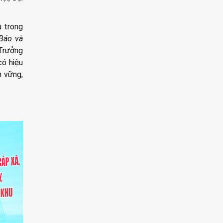
u trong
Báo và
Trưởng
có hiệu
n vững;