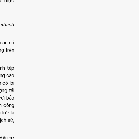
để thực
n nhanh
 dân số
ng trên
ịnh tập
ống cao
 có lợi
ợng tái
với bảo
ển công
 lực là
ịch sử,
 đầu tư