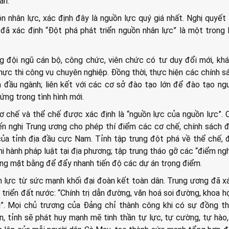
ân.
ồn nhân lực, xác định đây là nguồn lực quý giá nhất. Nghị quyết 
h đã xác định “Đột phá phát triển nguồn nhân lực” là một trong
g đội ngũ cán bộ, công chức, viên chức có tư duy đổi mới, kh
hực thi công vụ chuyên nghiệp. Đồng thời, thực hiện các chính s
ia đầu ngành; liên kết với các cơ sở đào tạo lớn để đào tạo ng
ứng trong tình hình mới.
ơ chế và thể chế được xác định là “nguồn lực của nguồn lực”.
ến nghị Trung ương cho phép thí điểm các cơ chế, chính sách 
của tỉnh địa đầu cực Nam. Tỉnh tập trung đột phá về thể chế, 
i hành pháp luật tại địa phương; tập trung tháo gỡ các “điểm ng
hóng mặt bằng để đẩy nhanh tiến độ các dự án trọng điểm.
 lực từ sức mạnh khối đại đoàn kết toàn dân. Trung ương đã x
triển đất nước: “Chính trị dẫn đường, văn hoá soi đường, khoa h
i”. Mọi chủ trương của Đảng chỉ thành công khi có sự đồng t
 tỉnh sẽ phát huy mạnh mẽ tinh thần tự lực, tự cường, tự hào, 