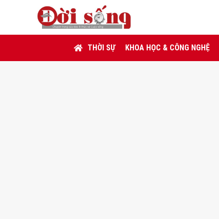
THỜI SỰ
KHOA HỌC & CÔNG NGHỆ