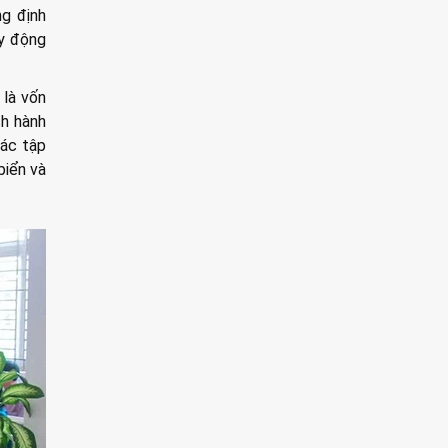
ng định
uy động
 là vốn
ch hành
các tập
biển và