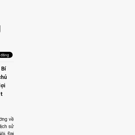
g
 Bí
chủ
lợi
át
ướng về
lịch sử
ội, Đại