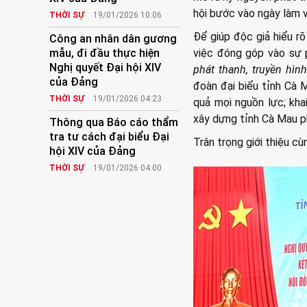
hội bước vào ngày làm v
THỜI SỰ
19/01/2026 10:06
Để giúp độc giả hiểu r
Công an nhân dân gương
mẫu, đi đầu thực hiện
việc đóng góp vào sự p
Nghị quyết Đại hội XIV
phát thanh, truyền hì
của Đảng
đoàn đại biểu tỉnh Cà 
THỜI SỰ
19/01/2026 04:23
quả mọi nguồn lực; khai
xây dựng tỉnh Cà Mau ph
Thông qua Báo cáo thẩm
tra tư cách đại biểu Đại
Trân trọng giới thiệu c
hội XIV của Đảng
THỜI SỰ
19/01/2026 04:00