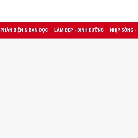
PHẢN BIỆN & BẠN ĐỌC
LÀM ĐẸP - DINH DƯỠNG
NHỊP SỐNG -