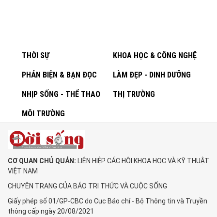
THỜI SỰ
KHOA HỌC & CÔNG NGHỆ
PHẢN BIỆN & BẠN ĐỌC
LÀM ĐẸP - DINH DƯỠNG
NHỊP SỐNG - THỂ THAO
THỊ TRƯỜNG
MÔI TRƯỜNG
CƠ QUAN CHỦ QUẢN:
LIÊN HIỆP CÁC HỘI KHOA HỌC VÀ KỸ THUẬT
VIỆT NAM
CHUYÊN TRANG CỦA BÁO TRI THỨC VÀ CUỘC SỐNG
Giấy phép số 01/GP-CBC do Cục Báo chí - Bộ Thông tin và Truyền
thông cấp ngày 20/08/2021