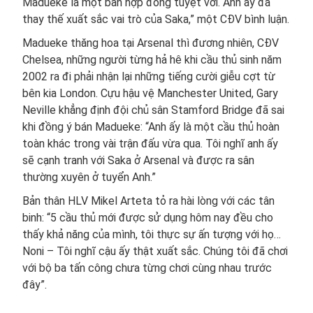
Madueke là một bản hợp đồng tuyệt vời. Anh ấy đã
thay thế xuất sắc vai trò của Saka,” một CĐV bình luận.
Madueke thăng hoa tại Arsenal thì đương nhiên, CĐV
Chelsea, những người từng hả hê khi cầu thủ sinh năm
2002 ra đi phải nhận lại những tiếng cười giễu cợt từ
bên kia London. Cựu hậu vệ Manchester United, Gary
Neville khẳng định đội chủ sân Stamford Bridge đã sai
khi đồng ý bán Madueke: “Anh ấy là một cầu thủ hoàn
toàn khác trong vài trận đấu vừa qua. Tôi nghĩ anh ấy
sẽ cạnh tranh với Saka ở Arsenal và được ra sân
thường xuyên ở tuyển Anh.”
Bản thân HLV Mikel Arteta tỏ ra hài lòng với các tân
binh: “5 cầu thủ mới được sử dụng hôm nay đều cho
thấy khả năng của mình, tôi thực sự ấn tượng với họ…
Noni – Tôi nghĩ cậu ấy thật xuất sắc. Chúng tôi đã chơi
với bộ ba tấn công chưa từng chơi cùng nhau trước
đây”.