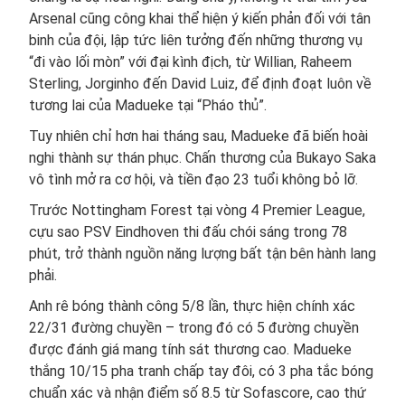
Arsenal cũng công khai thể hiện ý kiến phản đối với tân
binh của đội, lập tức liên tưởng đến những thương vụ
“đi vào lối mòn” với đại kình địch, từ Willian, Raheem
Sterling, Jorginho đến David Luiz, để định đoạt luôn về
tương lai của Madueke tại “Pháo thủ”.
Tuy nhiên chỉ hơn hai tháng sau, Madueke đã biến hoài
nghi thành sự thán phục. Chấn thương của Bukayo Saka
vô tình mở ra cơ hội, và tiền đạo 23 tuổi không bỏ lỡ.
Trước Nottingham Forest tại vòng 4 Premier League,
cựu sao PSV Eindhoven thi đấu chói sáng trong 78
phút, trở thành nguồn năng lượng bất tận bên hành lang
phải.
Anh rê bóng thành công 5/8 lần, thực hiện chính xác
22/31 đường chuyền – trong đó có 5 đường chuyền
được đánh giá mang tính sát thương cao. Madueke
thắng 10/15 pha tranh chấp tay đôi, có 3 pha tắc bóng
chuẩn xác và nhận điểm số 8.5 từ Sofascore, cao thứ