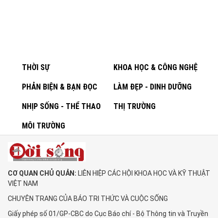
THỜI SỰ
KHOA HỌC & CÔNG NGHỆ
PHẢN BIỆN & BẠN ĐỌC
LÀM ĐẸP - DINH DƯỠNG
NHỊP SỐNG - THỂ THAO
THỊ TRƯỜNG
MÔI TRƯỜNG
CƠ QUAN CHỦ QUẢN:
LIÊN HIỆP CÁC HỘI KHOA HỌC VÀ KỸ THUẬT
VIỆT NAM
CHUYÊN TRANG CỦA BÁO TRI THỨC VÀ CUỘC SỐNG
Giấy phép số 01/GP-CBC do Cục Báo chí - Bộ Thông tin và Truyền