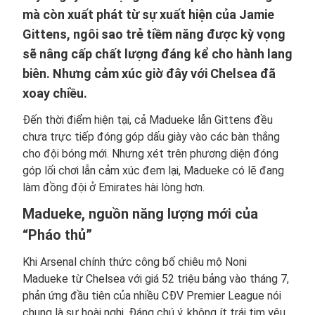
mà còn xuất phát từ sự xuất hiện của Jamie
Gittens, ngôi sao trẻ tiềm năng được kỳ vọng
sẽ nâng cấp chất lượng đáng kể cho hành lang
biên. Nhưng cảm xúc giờ đây với Chelsea đã
xoay chiều.
Đến thời điểm hiện tại, cả Madueke lẫn Gittens đều
chưa trực tiếp đóng góp dấu giày vào các bàn thắng
cho đội bóng mới. Nhưng xét trên phương diện đóng
góp lối chơi lẫn cảm xúc đem lại, Madueke có lẽ đang
làm đồng đội ở Emirates hài lòng hơn.
Madueke, nguồn năng lượng mới của
“Pháo thủ”
Khi Arsenal chính thức công bố chiêu mộ Noni
Madueke từ Chelsea với giá 52 triệu bảng vào tháng 7,
phản ứng đầu tiên của nhiều CĐV Premier League nói
chung là sự hoài nghi. Đáng chú ý, không ít trái tim yêu