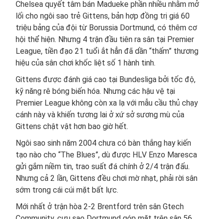
Chelsea quyết tâm bán Madueke phần nhiều nhằm mở
lối cho ngôi sao trẻ Gittens, bản hợp đồng trị giá 60
triệu bảng của đội từ Borussia Dortmund, có thêm cơ
hội thể hiện. Nhưng 4 trận đầu tiên ra sân tại Premier
League, tiền đạo 21 tuổi ắt hẳn đã dần “thấm” thương
hiệu của sân chơi khốc liệt số 1 hành tinh.
Gittens được đánh giá cao tại Bundesliga bởi tốc độ,
kỹ năng rê bóng biến hóa. Nhưng các hậu vệ tại
Premier League không còn xa lạ với mẫu cầu thủ chạy
cánh này và khiến tương lai ở xứ sở sương mù của
Gittens chật vật hơn bao giờ hết.
Ngôi sao sinh năm 2004 chưa có bàn thắng hay kiến
tạo nào cho “The Blues”, dù được HLV Enzo Maresca
gửi gắm niềm tin, trao suất đá chính ở 2/4 trận đấu.
Nhưng cả 2 lần, Gittens đều chơi mờ nhạt, phải rời sân
sớm trong cái cúi mặt bất lực.
Mới nhất ở trận hòa 2-2 Brentford trên sân Gtech
Community, cựu sao Dortmund góp mặt trên sân 56