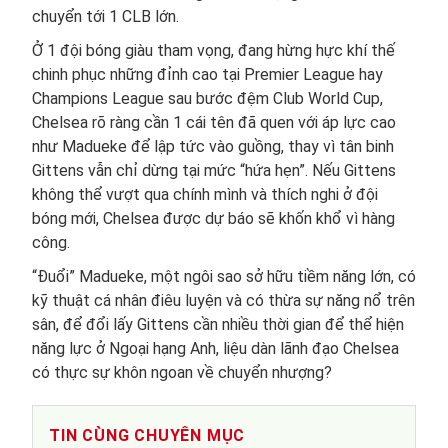
chuyển tới 1 CLB lớn.
Ở 1 đội bóng giàu tham vọng, đang hừng hực khí thế
chinh phục những đỉnh cao tại Premier League hay
Champions League sau bước đệm Club World Cup,
Chelsea rõ ràng cần 1 cái tên đã quen với áp lực cao
như Madueke để lập tức vào guồng, thay vì tân binh
Gittens vẫn chỉ dừng tại mức “hứa hẹn”. Nếu Gittens
không thể vượt qua chính mình và thích nghi ở đội
bóng mới, Chelsea được dự báo sẽ khốn khổ vì hàng
công.
“Đuổi” Madueke, một ngôi sao sở hữu tiềm năng lớn, có
kỹ thuật cá nhân điêu luyện và có thừa sự năng nổ trên
sân, để đổi lấy Gittens cần nhiều thời gian để thể hiện
năng lực ở Ngoại hạng Anh, liệu dàn lãnh đạo Chelsea
có thực sự khôn ngoan về chuyển nhượng?
TIN CÙNG CHUYÊN MỤC