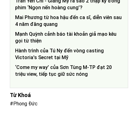
Trần Yến Chi - Giáng My ra sao 2 thập kỷ đóng
phim ‘Ngọn nến hoàng cung’?
Mai Phương từ hoa hậu đến ca sĩ, diễn viên sau
4 năm đăng quang
Mạnh Quỳnh cảnh báo tài khoản giả mạo kêu
gọi từ thiện
Hành trình của Tú Ny đến vòng casting
Victoria's Secret tại Mỹ
‘Come my way’ của Sơn Tùng M-TP đạt 20
triệu view, tiếp tục giữ sức nóng
Từ Khoá
#Phong Đức