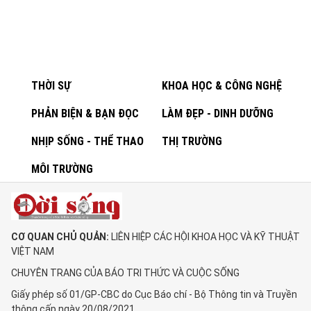
THỜI SỰ
KHOA HỌC & CÔNG NGHỆ
PHẢN BIỆN & BẠN ĐỌC
LÀM ĐẸP - DINH DƯỠNG
NHỊP SỐNG - THỂ THAO
THỊ TRƯỜNG
MÔI TRƯỜNG
CƠ QUAN CHỦ QUẢN:
LIÊN HIỆP CÁC HỘI KHOA HỌC VÀ KỸ THUẬT
VIỆT NAM
CHUYÊN TRANG CỦA BÁO TRI THỨC VÀ CUỘC SỐNG
Giấy phép số 01/GP-CBC do Cục Báo chí - Bộ Thông tin và Truyền
thông cấp ngày 20/08/2021