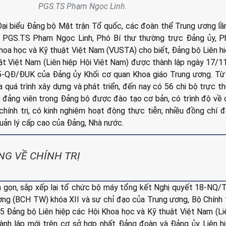
PGS.TS Phạm Ngọc Linh.
i Đại biểu Đảng bộ Mặt trận Tổ quốc, các đoàn thể Trung ương lần
 PGS.TS Phạm Ngọc Linh, Phó Bí thư thường trực Đảng ủy, P
Khoa học và Kỹ thuật Việt Nam (VUSTA) cho biết, Đảng bộ Liên h
ật Việt Nam (Liên hiệp Hội Việt Nam) được thành lập ngày 17/
5-QĐ/ĐUK của Đảng ủy Khối cơ quan Khoa giáo Trung ương. Từ 
a quá trình xây dựng và phát triển, đến nay có 56 chi bộ trực t
n đảng viên trong Đảng bộ được đào tạo cơ bản, có trình độ về
 chính trị, có kinh nghiệm hoạt động thực tiễn; nhiều đồng chí 
quản lý cấp cao của Đảng, Nhà nước.
NG VỀ CHÍNH TRỊ
inh gọn, sắp xếp lại tổ chức bộ máy tổng kết Nghị quyết 18-NQ
ng (BCH TW) khóa XII và sự chỉ đạo của Trung ương, Bộ Chính t
5 Đảng bộ Liên hiệp các Hội Khoa học và Kỹ thuật Việt Nam (Li
ành lập mới trên cơ sở hợp nhất Đảng đoàn và Đảng ủy Liên h