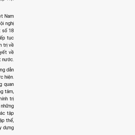
iệt Nam
ội nghị
t số 18
iếp tục
 trị về
uyết về
t nước.
ớng dẫn
c hiện.
g quan
ng tâm,
ính trị
t những
tác tập
ập thể,
ây dựng