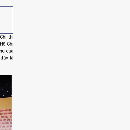
Chỉ thị
 Hồ Chí
ơng của
đây là