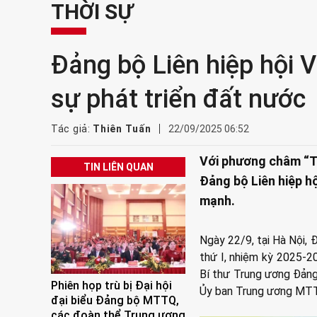
THỜI SỰ
Đảng bộ Liên hiệp hội 
sự phát triển đất nước
Tác giả:
Thiên Tuấn
22/09/2025 06:52
Với phương châm “Trí
TIN LIÊN QUAN
Đảng bộ Liên hiệp h
mạnh.
Ngày 22/9, tại Hà Nội, 
thứ I, nhiệm kỳ 2025-20
Bí thư Trung ương Đảng
Phiên họp trù bị Đại hội
Ủy ban Trung ương MTTQ
đại biểu Đảng bộ MTTQ,
các đoàn thể Trung ương