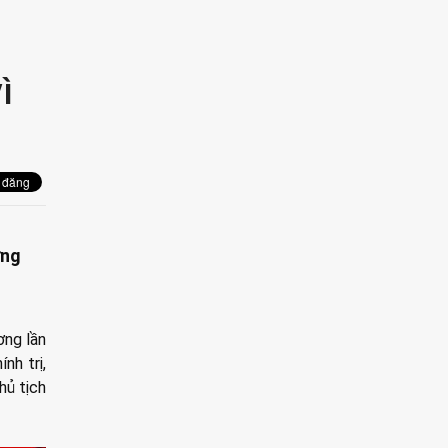
ì
,
ững
ơng lần
nh trị,
hủ tịch