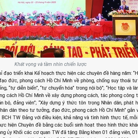
Khát vọng và tầm nhìn chiến lược
hỉ đạo triển khai Kế hoạch thực hiện các chuyên đề hàng năm: “
đạo đức, phong cách Hồ Chí Minh về phòng, chống suy thoái t
sống, “tự diễn biến”, “tự chuyển hóa” trong nội bộ”; “Học tập và l
ng cách Hồ Chí Minh về xây dựng phong cách, tác phong công 
n bộ, đảng viên”; “Xây dựng ý thức tôn trọng Nhân dân, phát 
Nhân dân theo tư tưởng, đạo đức, phong cách Hồ Chí Minh” gắn 
BCH TW Đảng với điều kiện, khả năng và tình hình thực tế, mỗi
ực hiện Chuyên đề bằng các buổi sinh hoạt theo hình thức khá
ảng ủy Khối các cơ quan TW đã tặng Bằng khen 01 đảng viên, 01