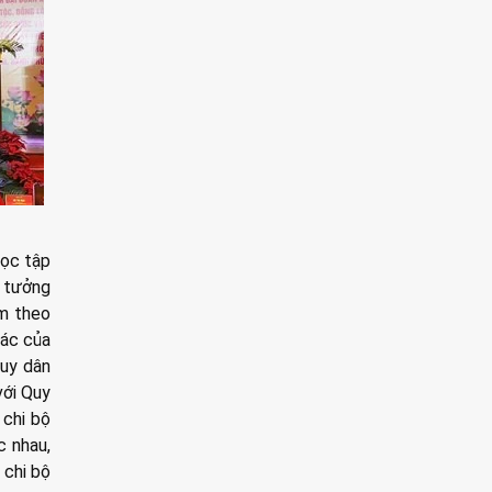
Học tập
ư tưởng
àm theo
tác của
huy dân
với Quy
 chi bộ
c nhau,
 chi bộ