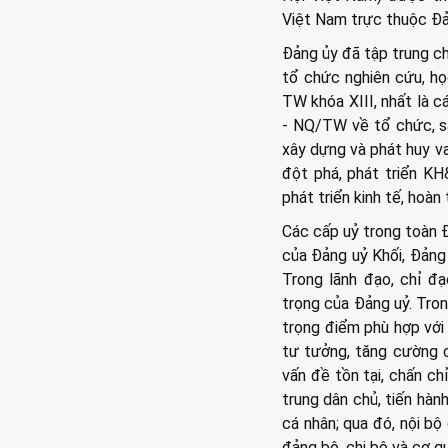
Việt Nam trực thuộc Đả
Đảng ủy đã tập trung ch
tổ chức nghiên cứu, học
TW khóa XIII, nhất là c
- NQ/TW về tổ chức, s
xây dựng và phát huy va
đột phá, phát triển KH
phát triển kinh tế, hoà
Các cấp uỷ trong toàn 
của Đảng uỷ Khối, Đảng
Trong lãnh đạo, chỉ đ
trọng của Đảng uỷ. Tron
trọng điểm phù hợp với 
tư tưởng, tăng cường c
vấn đề tồn tại, chấn ch
trung dân chủ, tiến hàn
cá nhân; qua đó, nội bộ
đảng bộ, chi bộ và cơ q