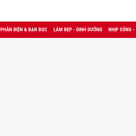
PHẢN BIỆN & BẠN ĐỌC
LÀM ĐẸP - DINH DƯỠNG
NHỊP SỐNG -