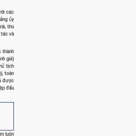
với các
ảng ủy
ái, thù
 tác và
n thành
h giá)
hủ tịch
ỳ, toàn
đã được
iệp đấu
am luôn