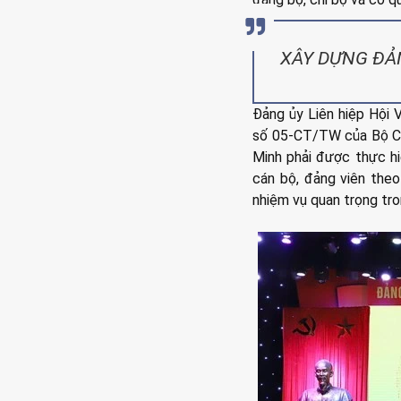
XÂY DỰNG ĐẢ
Đảng ủy Liên hiệp Hội V
số 05-CT/TW của Bộ Chí
Minh phải được thực h
cán bộ, đảng viên the
nhiệm vụ quan trọng tr