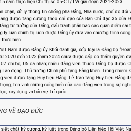
ết 5 năm thực hiện Chỉ thị số 05-CT/TW giai đoạn 2021-2023.
ăn chặn, xử lý thông tin chống phá Đảng, Nhà nước, chế độ đối 
 càng được tăng cường theo chỉ đạo của Ban Chỉ đạo 35 của Đ
tảng tư tưởng của Đảng, đấu tranh phản bác các quan điểm sai tr
g lý luận chính trị luôn được Đảng ủy đưa vào chương trình công
 thực hiện.
Việt Nam được Đảng ủy Khối đánh giá, xếp loại là Đảng bộ “Hoà
 từ 2020 đến 2023 (năm 2024 chưa được cấp có thẩm quyền đán
02 chi bộ; 05 cá nhân; nhiều đảng viên thuộc Đảng bộ được C
Lao động, Thủ tướng Chính phủ tặng Bằng khen. Trong nhiệm k
g viên được tặng Huy hiệu Đảng. Lễ trao tặng Huy hiệu Đảng 
trọng, tôn vinh những cống hiến của các đảng viên trong sự ngh
tộc, xây dựng và bảo vệ Tổ quốc.
NG VỀ ĐẠO ĐỨC
siết chặt kỷ cương, kỷ luật trong Đảng bộ Liên hiệp Hội Việt N