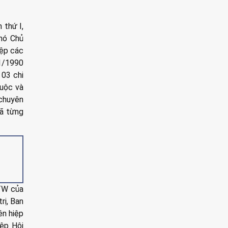
 thứ I,
hó Chủ
iệp các
11/1990
03 chi
huộc và
 chuyên
đã từng
/TW của
rị, Ban
ên hiệp
iệp Hội