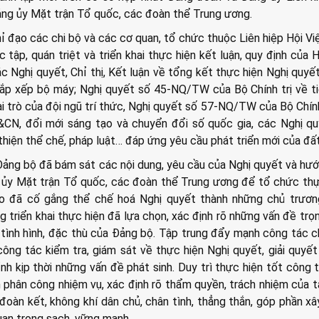
ng ủy Mặt trận Tổ quốc, các đoàn thể Trung ương.
ỉ đạo các chi bộ và các cơ quan, tổ chức thuộc Liên hiệp Hội V
 tập, quán triệt và triển khai thực hiện kết luận, quy định của H
ác Nghị quyết, Chỉ thị, Kết luận về tổng kết thực hiện Nghị quyế
ắp xếp bộ máy; Nghị quyết số 45-NQ/TW của Bộ Chính trị về t
i trò của đội ngũ trí thức, Nghị quyết số 57-NQ/TW của Bộ Chính
&CN, đổi mới sáng tạo và chuyển đổi số quốc gia, các Nghị q
n thiện thể chế, pháp luật… đáp ứng yêu cầu phát triển mới của đấ
Đảng bộ đã bám sát các nội dung, yêu cầu của Nghị quyết và hư
 ủy Mặt trận Tổ quốc, các đoàn thể Trung ương để tổ chức thự
ạo đã cố gắng thể chế hoá Nghị quyết thành những chủ trươn
g triển khai thực hiện đã lựa chọn, xác định rõ những vấn đề trọ
tình hình, đặc thù của Đảng bộ. Tập trung đẩy mạnh công tác ch
ông tác kiểm tra, giám sát về thực hiện Nghị quyết, giải quyế
ỉnh kịp thời những vấn đề phát sinh. Duy trì thực hiện tốt công 
h phân công nhiệm vụ, xác định rõ thẩm quyền, trách nhiệm của t
 đoàn kết, không khí dân chủ, chân tình, thẳng thắn, góp phần x
uan trong sạch, vững mạnh.