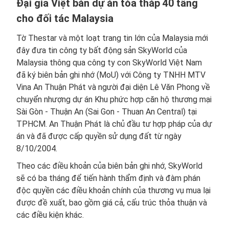
Đại gia Việt bán dự án tòa tháp 40 tầng
cho đối tác Malaysia
Tờ Thestar và một loạt trang tin lớn của Malaysia mới
đây đưa tin công ty bất động sản SkyWorld của
Malaysia thông qua công ty con SkyWorld Việt Nam
đã ký biên bản ghi nhớ (MoU) với Công ty TNHH MTV
Vina An Thuận Phát và người đại diện Lê Văn Phong về
chuyển nhượng dự án Khu phức hợp căn hộ thương mại
Sài Gòn - Thuận An (Sai Gon - Thuan An Central) tại
TPHCM. An Thuận Phát là chủ đầu tư hợp pháp của dự
án và đã được cấp quyền sử dụng đất từ ​​ngày
8/10/2004.
Theo các điều khoản của biên bản ghi nhớ, SkyWorld
sẽ có ba tháng để tiến hành thẩm định và đàm phán
độc quyền các điều khoản chính của thương vụ mua lại
được đề xuất, bao gồm giá cả, cấu trúc thỏa thuận và
các điều kiện khác.