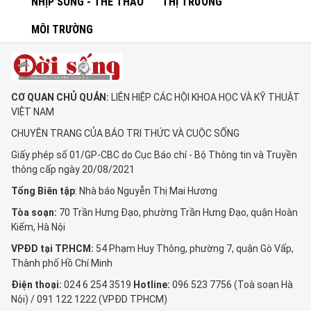
NHỊP SỐNG - THỂ THAO
THỊ TRƯỜNG
MÔI TRƯỜNG
CƠ QUAN CHỦ QUẢN:
LIÊN HIỆP CÁC HỘI KHOA HỌC VÀ KỸ THUẬT
VIỆT NAM
CHUYÊN TRANG CỦA BÁO TRI THỨC VÀ CUỘC SỐNG
Giấy phép số 01/GP-CBC do Cục Báo chí - Bộ Thông tin và Truyền
thông cấp ngày 20/08/2021
Tổng Biên tập
: Nhà báo Nguyễn Thị Mai Hương
Tòa soạn:
70 Trần Hưng Đạo, phường Trần Hưng Đạo, quận Hoàn
Kiếm, Hà Nội
VPĐD tại TP.HCM:
54 Phạm Huy Thông, phường 7, quận Gò Vấp,
Thành phố Hồ Chí Minh
Điện thoại:
024 6 254 3519
Hotline:
096 523 7756 (Toà soạn Hà
Nội) / 091 122 1222 (VPĐD TPHCM)