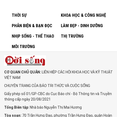
THỜI SỰ
KHOA HỌC & CÔNG NGHỆ
PHẢN BIỆN & BẠN ĐỌC
LÀM ĐẸP - DINH DƯỠNG
NHỊP SỐNG - THỂ THAO
THỊ TRƯỜNG
MÔI TRƯỜNG
CƠ QUAN CHỦ QUẢN:
LIÊN HIỆP CÁC HỘI KHOA HỌC VÀ KỸ THUẬT
VIỆT NAM
CHUYÊN TRANG CỦA BÁO TRI THỨC VÀ CUỘC SỐNG
Giấy phép số 01/GP-CBC do Cục Báo chí - Bộ Thông tin và Truyền
thông cấp ngày 20/08/2021
Tổng Biên tập
: Nhà báo Nguyễn Thị Mai Hương
Tòa soạn:
70 Trần Hưng Đạo, phường Trần Hưng Đạo, quận Hoàn