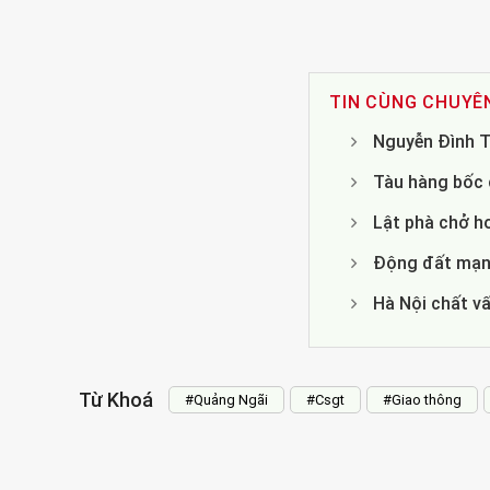
TIN CÙNG CHUYÊ
Nguyễn Đình T
Tàu hàng bốc c
Lật phà chở h
Động đất mạnh
Hà Nội chất v
Từ Khoá
#Quảng Ngãi
#Csgt
#Giao thông