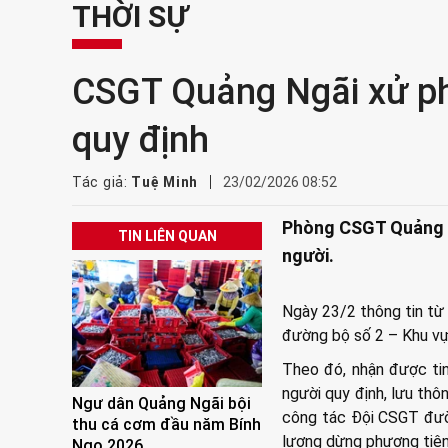
THỜI SỰ
CSGT Quảng Ngãi xử ph
quy định
Tác giả:
Tuệ Minh
23/02/2026 08:52
Phòng CSGT Quảng N
TIN LIÊN QUAN
người.
Ngày 23/2 thông tin từ
đường bộ số 2 – Khu vự
Theo đó, nhận được ti
người quy định, lưu th
Ngư dân Quảng Ngãi bội
công tác Đội CSGT đườn
thu cá cơm đầu năm Bính
lượng dừng phương tiện 
Ngọ 2026