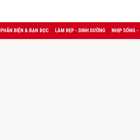
PHẢN BIỆN & BẠN ĐỌC
LÀM ĐẸP - DINH DƯỠNG
NHỊP SỐNG -