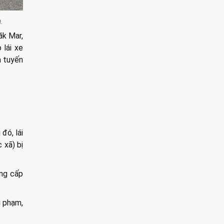
.
ăk Mar,
 lái xe
n tuyến
đó, lái
 xã) bị
ung cấp
i phạm,