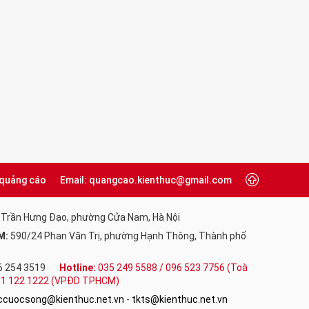
 quảng cáo
Email: quangcao.kienthuc@gmail.com
 Trần Hưng Đạo, phường Cửa Nam, Hà Nội
M:
590/24 Phan Văn Trị, phường Hạnh Thông, Thành phố
6 254 3519
Hotline:
035 249 5588 / 096 523 7756 (Toà
091 122 1222 (VPĐD TPHCM)
uccuocsong@kienthuc.net.vn
-
tkts@kienthuc.net.vn