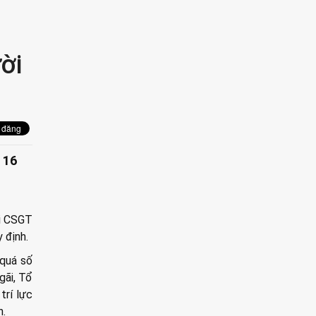
ời
 16
ội CSGT
 định.
 quá số
gãi, Tổ
trí lực
h.