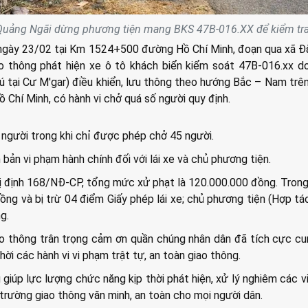
uảng Ngãi dừng phương tiện mang BKS 47B-016.XX để kiểm tra
ngày 23/02 tại Km 1524+500 đường Hồ Chí Minh, đoạn qua xã Đ
o thông phát hiện xe ô tô khách biển kiểm soát 47B-016.xx do
rú tại Cư M'gar) điều khiển, lưu thông theo hướng Bắc – Nam trê
Chí Minh, có hành vi chở quá số người quy định.
 người trong khi chỉ được phép chở 45 người.
bản vi phạm hành chính đối với lái xe và chủ phương tiện.
ị định 168/NĐ-CP, tổng mức xử phạt là 120.000.000 đồng. Trong 
ồng và bị trừ 04 điểm Giấy phép lái xe; chủ phương tiện (Hợp tác
g.
o thông trân trọng cảm ơn quần chúng nhân dân đã tích cực c
thời các hành vi vi phạm trật tự, an toàn giao thông.
 giúp lực lượng chức năng kịp thời phát hiện, xử lý nghiêm các v
rường giao thông văn minh, an toàn cho mọi người dân.