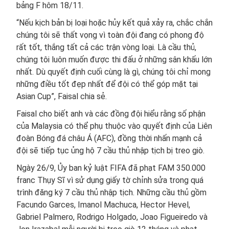
bảng F hôm 18/11.
“Nếu kịch bản bị loại hoặc hủy kết quả xảy ra, chắc chắn
chúng tôi sẽ thất vọng vì toàn đội đang có phong độ
rất tốt, thắng tất cả các trận vòng loại. Là cầu thủ,
chúng tôi luôn muốn được thi đấu ở những sân khấu lớn
nhất. Dù quyết định cuối cùng là gì, chúng tôi chỉ mong
những điều tốt đẹp nhất để đội có thể góp mặt tại
Asian Cup”, Faisal chia sẻ.
Faisal cho biết anh và các đồng đội hiểu rằng số phận
của Malaysia có thể phụ thuộc vào quyết định của Liên
đoàn Bóng đá châu Á (AFC), đồng thời nhấn mạnh cả
đội sẽ tiếp tục ủng hộ 7 cầu thủ nhập tịch bị treo giò.
Ngày 26/9, Ủy ban kỷ luật FIFA đã phạt FAM 350.000
franc Thụy Sĩ vì sử dụng giấy tờ chỉnh sửa trong quá
trình đăng ký 7 cầu thủ nhập tịch. Những cầu thủ gồm
Facundo Garces, Imanol Machuca, Hector Hevel,
Gabriel Palmero, Rodrigo Holgado, Joao Figueiredo và