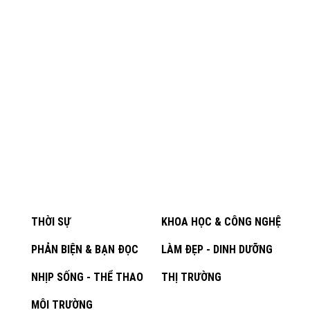
THỜI SỰ
KHOA HỌC & CÔNG NGHỆ
PHẢN BIỆN & BẠN ĐỌC
LÀM ĐẸP - DINH DƯỠNG
NHỊP SỐNG - THỂ THAO
THỊ TRƯỜNG
MÔI TRƯỜNG