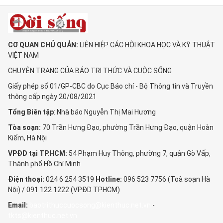
CƠ QUAN CHỦ QUẢN:
LIÊN HIỆP CÁC HỘI KHOA HỌC VÀ KỸ THUẬT
VIỆT NAM
CHUYÊN TRANG CỦA BÁO TRI THỨC VÀ CUỘC SỐNG
Giấy phép số 01/GP-CBC do Cục Báo chí - Bộ Thông tin và Truyền
thông cấp ngày 20/08/2021
Tổng Biên tập
: Nhà báo Nguyễn Thị Mai Hương
Tòa soạn:
70 Trần Hưng Đạo, phường Trần Hưng Đạo, quận Hoàn
Kiếm, Hà Nội
VPĐD tại TP.HCM:
54 Phạm Huy Thông, phường 7, quận Gò Vấp,
Thành phố Hồ Chí Minh
Điện thoại:
024 6 254 3519
Hotline:
096 523 7756 (Toà soạn Hà
Nội) / 091 122 1222 (VPĐD TPHCM)
Email:
baotrithuccuocsong@kienthuc.net.vn
-
tkts@kienthuc.net.vn