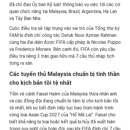
đã chỉ đạo Ủy ban Kỷ luật thông báo vụ việc tới các cơ
quan chức năng tại Malaysia, Brazil, Argentina, Hà Lan
và Tây Ban Nha.
Cuộc điều tra sẽ tập trung vào vai trò của Tổng thư ký
FAM bị đình chỉ công tác Datuk Noor Azman Rahman
cùng hai đại diện được FIFA cấp phép là Nicolas Puppo
và Frederico Moraes. Bên cạnh đó, FIFA còn yêu cầu
điều tra riêng 3 trận giao hữu mà 7 cầu thủ nhập tịch
từng ra sân.
Các tuyển thủ Malaysia chuẩn bị tinh thần
cho kịch bản tồi tệ nhất
Tiền vệ cánh Faisal Halim của Malaysia thừa nhận anh
và các đồng đội đang chuẩn bị tâm lý cho kịch bản tồi
tệ nhất, khi sự bất định tiếp tục bao trùm hành trình
vòng loại Asian Cup 2027 của “Hổ Mã Lai”. Faisal cho
biết khả năng bị loại hoặc kết quả bị hủy đã xuất hiện
trong suy nghĩ của toàn đội, sau khi FIFA đình chỉ 7 cầu