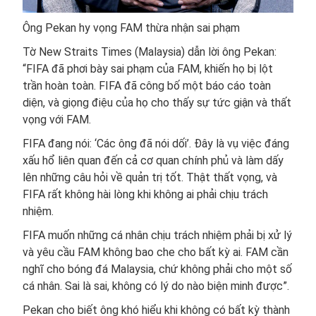
Ông Pekan hy vọng FAM thừa nhận sai phạm
Tờ New Straits Times (Malaysia) dẫn lời ông Pekan:
“FIFA đã phơi bày sai phạm của FAM, khiến họ bị lột
trần hoàn toàn. FIFA đã công bố một báo cáo toàn
diện, và giọng điệu của họ cho thấy sự tức giận và thất
vọng với FAM.
FIFA đang nói: ‘Các ông đã nói dối’. Đây là vụ việc đáng
xấu hổ liên quan đến cả cơ quan chính phủ và làm dấy
lên những câu hỏi về quản trị tốt. Thật thất vọng, và
FIFA rất không hài lòng khi không ai phải chịu trách
nhiệm.
FIFA muốn những cá nhân chịu trách nhiệm phải bị xử lý
và yêu cầu FAM không bao che cho bất kỳ ai. FAM cần
nghĩ cho bóng đá Malaysia, chứ không phải cho một số
cá nhân. Sai là sai, không có lý do nào biện minh được”.
Pekan cho biết ông khó hiểu khi không có bất kỳ thành