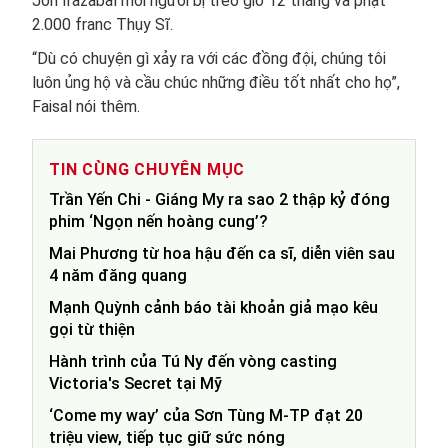
Jon Irazabal mỗi người bị treo giò 12 tháng và phạt
2.000 franc Thụy Sĩ.
“Dù có chuyện gì xảy ra với các đồng đội, chúng tôi
luôn ủng hộ và cầu chúc những điều tốt nhất cho họ”,
Faisal nói thêm.
TIN CÙNG CHUYÊN MỤC
Trần Yến Chi - Giáng My ra sao 2 thập kỷ đóng
phim ‘Ngọn nến hoàng cung’?
Mai Phương từ hoa hậu đến ca sĩ, diễn viên sau
4 năm đăng quang
Mạnh Quỳnh cảnh báo tài khoản giả mạo kêu
gọi từ thiện
Hành trình của Tú Ny đến vòng casting
Victoria's Secret tại Mỹ
‘Come my way’ của Sơn Tùng M-TP đạt 20
triệu view, tiếp tục giữ sức nóng