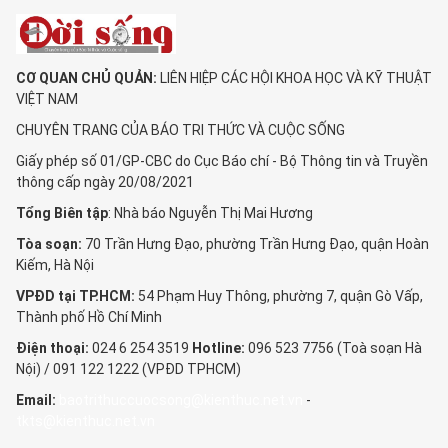
CƠ QUAN CHỦ QUẢN:
LIÊN HIỆP CÁC HỘI KHOA HỌC VÀ KỸ THUẬT
VIỆT NAM
CHUYÊN TRANG CỦA BÁO TRI THỨC VÀ CUỘC SỐNG
Giấy phép số 01/GP-CBC do Cục Báo chí - Bộ Thông tin và Truyền
thông cấp ngày 20/08/2021
Tổng Biên tập
: Nhà báo Nguyễn Thị Mai Hương
Tòa soạn:
70 Trần Hưng Đạo, phường Trần Hưng Đạo, quận Hoàn
Kiếm, Hà Nội
VPĐD tại TP.HCM:
54 Phạm Huy Thông, phường 7, quận Gò Vấp,
Thành phố Hồ Chí Minh
Điện thoại:
024 6 254 3519
Hotline:
096 523 7756 (Toà soạn Hà
Nội) / 091 122 1222 (VPĐD TPHCM)
Email:
baotrithuccuocsong@kienthuc.net.vn
-
tkts@kienthuc.net.vn