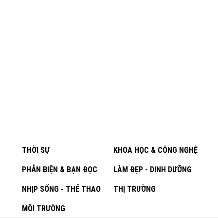
THỜI SỰ
KHOA HỌC & CÔNG NGHỆ
PHẢN BIỆN & BẠN ĐỌC
LÀM ĐẸP - DINH DƯỠNG
NHỊP SỐNG - THỂ THAO
THỊ TRƯỜNG
MÔI TRƯỜNG