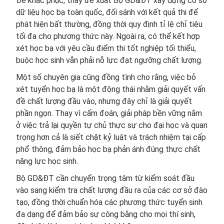
Để khắc phục, thầy đề xuất Bộ GD&ĐT xây dựng cơ sở
dữ liệu học bạ toàn quốc, đối sánh với kết quả thi để
phát hiện bất thường, đồng thời quy định tỉ lệ chỉ tiêu
tối đa cho phương thức này. Ngoài ra, có thể kết hợp
xét học bạ với yêu cầu điểm thi tốt nghiệp tối thiểu,
buộc học sinh vẫn phải nỗ lực đạt ngưỡng chất lượng.
Một số chuyên gia cũng đồng tình cho rằng, việc bỏ
xét tuyển học bạ là một động thái nhằm giải quyết vấn
đề chất lượng đầu vào, nhưng đây chỉ là giải quyết
phần ngọn. Thay vì cấm đoán, giải pháp bền vững nằm
ở việc trả lại quyền tự chủ thực sự cho đại học và quan
trọng hơn cả là siết chặt kỷ luật và trách nhiệm tại cấp
phổ thông, đảm bảo học bạ phản ánh đúng thực chất
năng lực học sinh.
Bộ GD&ĐT cần chuyển trọng tâm từ kiểm soát đầu
vào sang kiểm tra chất lượng đầu ra của các cơ sở đào
tạo, đồng thời chuẩn hóa các phương thức tuyển sinh
đa dạng để đảm bảo sự công bằng cho mọi thí sinh,