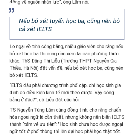
động về nguồn nhân lực”, ông Lâm nói.
Nếu bỏ xét tuyển học bạ, cũng nên bỏ
cả xét IELTS
Lo ngại về tính công bằng, nhiều giáo viên cho rằng nếu
bỏ xét học bạ thì cũng cần xem lại các phương thức
khác. ThS Đặng Thị Liễu (Trường THPT Nguyễn Gia
Thiều, Hà Nội) đặt vấn đề, nếu bỏ xét học bạ, cũng nên
bỏ xét IELTS.
“ELTS đâu phải chương trình phổ cập, chỉ học sinh gia
đình có điều kiện kinh tế mới theo được. Vậy công
bằng ở đâu?”, cô Liễu đặt câu hỏi.
TS Nguyễn Tùng Lâm cũng đồng tình, cho rằng chuẩn
hóa ngoại ngữ là cần thiết, nhưng không nên biến IELTS
thành “tấm vé ưu tiên”: "Học sinh chưa học được ngoại
ngữ tốt ở phổ thông thì lên đại học phải học thật tốt.