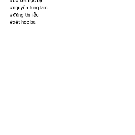
#bỏ xét học bạ
#nguyễn tùng lâm
#đặng thị liễu
#xét học bạ