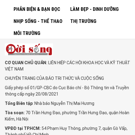
PHẢN BIỆN & BẠN ĐỌC
LÀM ĐẸP - DINH DƯỠNG
NHỊP SỐNG - THỂ THAO
THỊ TRƯỜNG
MÔI TRƯỜNG
CƠ QUAN CHỦ QUẢN:
LIÊN HIỆP CÁC HỘI KHOA HỌC VÀ KỸ THUẬT
VIỆT NAM
CHUYÊN TRANG CỦA BÁO TRI THỨC VÀ CUỘC SỐNG
Giấy phép số 01/GP-CBC do Cục Báo chí - Bộ Thông tin và Truyền
thông cấp ngày 20/08/2021
Tổng Biên tập
: Nhà báo Nguyễn Thị Mai Hương
Tòa soạn:
70 Trần Hưng Đạo, phường Trần Hưng Đạo, quận Hoàn
Kiếm, Hà Nội
VPĐD tại TP.HCM:
54 Phạm Huy Thông, phường 7, quận Gò Vấp,
Thành phố Hồ Chí Minh