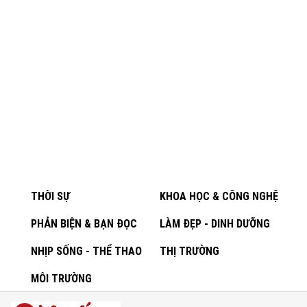
THỜI SỰ
KHOA HỌC & CÔNG NGHỆ
PHẢN BIỆN & BẠN ĐỌC
LÀM ĐẸP - DINH DƯỠNG
NHỊP SỐNG - THỂ THAO
THỊ TRƯỜNG
MÔI TRƯỜNG