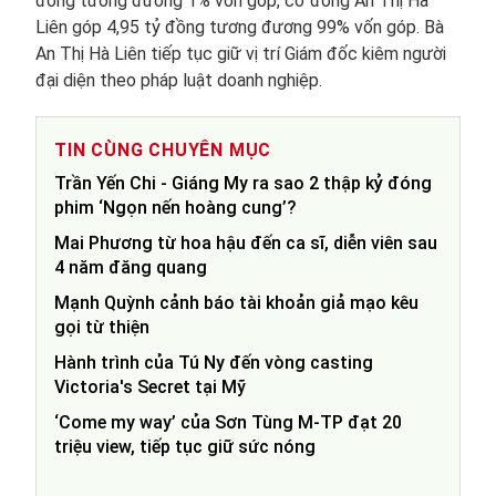
đồng tương đương 1% vốn góp, cổ đông An Thị Hà
Liên góp 4,95 tỷ đồng tương đương 99% vốn góp. Bà
An Thị Hà Liên tiếp tục giữ vị trí Giám đốc kiêm người
đại diện theo pháp luật doanh nghiệp.
TIN CÙNG CHUYÊN MỤC
Trần Yến Chi - Giáng My ra sao 2 thập kỷ đóng
phim ‘Ngọn nến hoàng cung’?
Mai Phương từ hoa hậu đến ca sĩ, diễn viên sau
4 năm đăng quang
Mạnh Quỳnh cảnh báo tài khoản giả mạo kêu
gọi từ thiện
Hành trình của Tú Ny đến vòng casting
Victoria's Secret tại Mỹ
‘Come my way’ của Sơn Tùng M-TP đạt 20
triệu view, tiếp tục giữ sức nóng