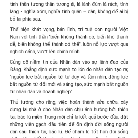
tinh thần tương thân tương ái, lá lành đùm lá rách, tình
làng - nghĩa xóm, nghĩa tình quân – dân, không để ai bị
bỏ lại phía sau.
Thể hiện khát vọng, bản lĩnh, trí tuệ con người Việt
Nam với tinh thần "biến không thành có, biến khó thành
dễ, biến không thể thành có thể", luôn nỗ lực vượt qua
nghịch cảnh, vượt lên chính mình.
Củng cố niềm tin của Nhân dân vào sự lãnh đạo của
Đảng. Khẳng định sức mạnh to lớn do nhân dân tạo ra;
"nguồn lực bắt nguồn từ tư duy và tầm nhìn, động lực
bắt nguồn từ đổi mới và sáng tạo, sức mạnh bắt nguồn
từ nhân dân và doanh nghiệp".
Thủ tướng cho rằng, việc hoàn thành sửa chữa, xây
dựng lại nhà ở cho Nhân dân chịu ảnh hưởng bởi thiên
tai, bão lũ miền Trung mới chỉ là kết quả bước đầu, đặt
những viên gạch đầu tiên để ổn định đời sống người
dân sau thiên tai, bão lũ. Để chăm lo tốt hơn đời sống