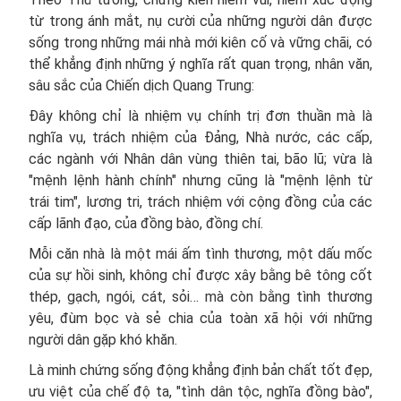
từ trong ánh mắt, nụ cười của những người dân được
sống trong những mái nhà mới kiên cố và vững chãi, có
thể khẳng định những ý nghĩa rất quan trọng, nhân văn,
sâu sắc của Chiến dịch Quang Trung:
Đây không chỉ là nhiệm vụ chính trị đơn thuần mà là
nghĩa vụ, trách nhiệm của Đảng, Nhà nước, các cấp,
các ngành với Nhân dân vùng thiên tai, bão lũ; vừa là
"mệnh lệnh hành chính" nhưng cũng là "mệnh lệnh từ
trái tim", lương tri, trách nhiệm với cộng đồng của các
cấp lãnh đạo, của đồng bào, đồng chí.
Mỗi căn nhà là một mái ấm tình thương, một dấu mốc
của sự hồi sinh, không chỉ được xây bằng bê tông cốt
thép, gạch, ngói, cát, sỏi… mà còn bằng tình thương
yêu, đùm bọc và sẻ chia của toàn xã hội với những
người dân gặp khó khăn.
Là minh chứng sống động khẳng định bản chất tốt đẹp,
ưu việt của chế độ ta, "tình dân tộc, nghĩa đồng bào",