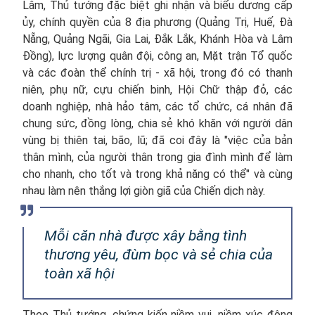
Lâm, Thủ tướng đặc biệt ghi nhận và biểu dương cấp
ủy, chính quyền của 8 địa phương (Quảng Trị, Huế, Đà
Nẵng, Quảng Ngãi, Gia Lai, Đắk Lắk, Khánh Hòa và Lâm
Đồng), lực lượng quân đội, công an, Mặt trận Tổ quốc
và các đoàn thể chính trị - xã hội, trong đó có thanh
niên, phụ nữ, cựu chiến binh, Hội Chữ thập đỏ, các
doanh nghiệp, nhà hảo tâm, các tổ chức, cá nhân đã
chung sức, đồng lòng, chia sẻ khó khăn với người dân
vùng bị thiên tai, bão, lũ; đã coi đây là "việc của bản
thân mình, của người thân trong gia đình mình để làm
cho nhanh, cho tốt và trong khả năng có thể" và cùng
nhau làm nên thắng lợi giòn giã của Chiến dịch này.
Mỗi căn nhà được xây bằng tình
thương yêu, đùm bọc và sẻ chia của
toàn xã hội
Theo Thủ tướng, chứng kiến niềm vui, niềm xúc động