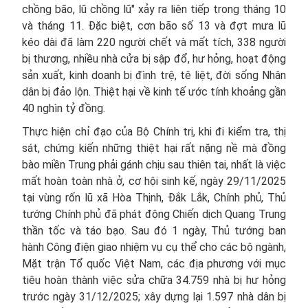
chồng bão, lũ chồng lũ" xảy ra liên tiếp trong tháng 10
và tháng 11. Đặc biệt, cơn bão số 13 và đợt mưa lũ
kéo dài đã làm 220 người chết và mất tích, 338 người
bị thương, nhiều nhà cửa bị sập đổ, hư hỏng, hoạt động
sản xuất, kinh doanh bị đình trệ, tê liệt, đời sống Nhân
dân bị đảo lộn. Thiệt hại về kinh tế ước tính khoảng gần
40 nghìn tỷ đồng.
Thực hiện chỉ đạo của Bộ Chính trị, khi đi kiểm tra, thị
sát, chứng kiến những thiệt hại rất nặng nề mà đồng
bào miền Trung phải gánh chịu sau thiên tai, nhất là việc
mất hoàn toàn nhà ở, cơ hội sinh kế, ngày 29/11/2025
tại vùng rốn lũ xã Hòa Thịnh, Đắk Lắk, Chính phủ, Thủ
tướng Chính phủ đã phát động Chiến dịch Quang Trung
thần tốc và táo bạo. Sau đó 1 ngày, Thủ tướng ban
hành Công điện giao nhiệm vụ cụ thể cho các bộ ngành,
Mặt trận Tổ quốc Việt Nam, các địa phương với mục
tiêu hoàn thành việc sửa chữa 34.759 nhà bị hư hỏng
trước ngày 31/12/2025; xây dựng lại 1.597 nhà dân bị