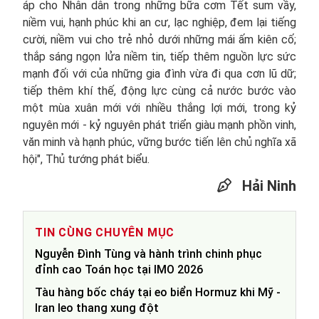
áp cho Nhân dân trong những bữa cơm Tết sum vầy,
niềm vui, hạnh phúc khi an cư, lạc nghiệp, đem lại tiếng
cười, niềm vui cho trẻ nhỏ dưới những mái ấm kiên cố;
thắp sáng ngọn lửa niềm tin, tiếp thêm nguồn lực sức
mạnh đối với của những gia đình vừa đi qua cơn lũ dữ;
tiếp thêm khí thế, động lực cùng cả nước bước vào
một mùa xuân mới với nhiều thắng lợi mới, trong kỷ
nguyên mới - kỷ nguyên phát triển giàu mạnh phồn vinh,
văn minh và hạnh phúc, vững bước tiến lên chủ nghĩa xã
hội", Thủ tướng phát biểu.
Hải Ninh
TIN CÙNG CHUYÊN MỤC
Nguyễn Đình Tùng và hành trình chinh phục
đỉnh cao Toán học tại IMO 2026
Tàu hàng bốc cháy tại eo biển Hormuz khi Mỹ -
Iran leo thang xung đột