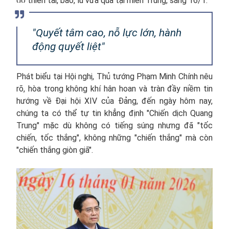
do thiên tai, bão, lũ vừa qua tại miền Trung, sáng 16/1.
"Quyết tâm cao, nỗ lực lớn, hành
động quyết liệt"
Phát biểu tại Hội nghị, Thủ tướng Phạm Minh Chính nêu
rõ, hòa trong không khí hân hoan và tràn đầy niềm tin
hướng về Đại hội XIV của Đảng, đến ngày hôm nay,
chúng ta có thể tự tin khẳng định "Chiến dịch Quang
Trung" mặc dù không có tiếng súng nhưng đã "tốc
chiến, tốc thắng", không những "chiến thắng" mà còn
"chiến thắng giòn giã".