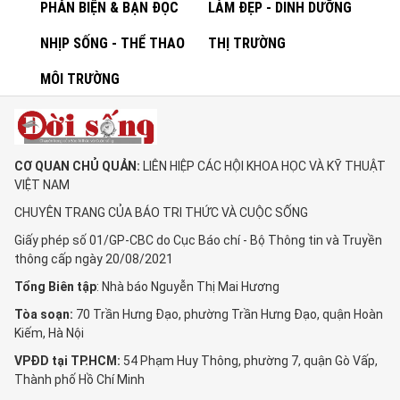
PHẢN BIỆN & BẠN ĐỌC
LÀM ĐẸP - DINH DƯỠNG
NHỊP SỐNG - THỂ THAO
THỊ TRƯỜNG
MÔI TRƯỜNG
CƠ QUAN CHỦ QUẢN:
LIÊN HIỆP CÁC HỘI KHOA HỌC VÀ KỸ THUẬT
VIỆT NAM
CHUYÊN TRANG CỦA BÁO TRI THỨC VÀ CUỘC SỐNG
Giấy phép số 01/GP-CBC do Cục Báo chí - Bộ Thông tin và Truyền
thông cấp ngày 20/08/2021
Tổng Biên tập
: Nhà báo Nguyễn Thị Mai Hương
Tòa soạn:
70 Trần Hưng Đạo, phường Trần Hưng Đạo, quận Hoàn
Kiếm, Hà Nội
VPĐD tại TP.HCM:
54 Phạm Huy Thông, phường 7, quận Gò Vấp,
Thành phố Hồ Chí Minh