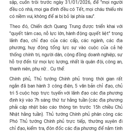
sập, cuốn trôi trước ngày 31/01/2026, để "mọi người
đều có nhà, mọi gia đình đều có Tết, mọi cháu thiếu nhi
có niềm vui, không để ai bị bỏ lại phía sau".
Theo đó, Chiến dịch Quang Trung được triển khai với
"quyết tâm cao, nỗ lực lớn, hành động quyết liệt" trong
lãnh đạo, chỉ đạo của các cấp, các ngành, các địa
phương; huy động tổng lực sự vào cuộc của cả hệ
thống chính trị, người dân, cộng đồng doanh nghiệp; sự
hỗ trợ đến từ mọi lực lượng, nhất là quân đội, công an,
thanh niên, phụ nữ… Cụ thể:
Chính phủ, Thủ tướng Chính phủ trong thời gian rất
ngắn đã ban hành 3 công điện, 5 văn bản chỉ đạo, chủ
trì 5 cuộc họp trực tuyến với lãnh đạo các địa phương
định kỳ vào 7h sáng thứ tư hằng tuần (các địa phương
phải cập nhật báo cáo thông tin trước 15h chiều Chủ
Nhật hằng tuần). Thủ tướng Chính phủ phân công các
Phó Thủ tướng Chính phủ trực tiếp, thường xuyên đi
chỉ đạo, kiểm tra, đôn đốc các địa phương để nắm tình