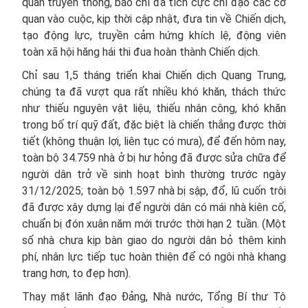
quan truyền thông, báo chí đã tích cực chỉ đạo các cơ
quan vào cuộc, kịp thời cập nhật, đưa tin về Chiến dịch,
tạo động lực, truyền cảm hứng khích lệ, động viên
toàn xã hội hăng hái thi đua hoàn thành Chiến dịch.
Chỉ sau 1,5 tháng triển khai Chiến dịch Quang Trung,
chúng ta đã vượt qua rất nhiều khó khăn, thách thức
như thiếu nguyên vật liệu, thiếu nhân công, khó khăn
trong bố trí quỹ đất, đặc biệt là chiến thắng được thời
tiết (không thuận lợi, liên tục có mưa), để đến hôm nay,
toàn bộ 34.759 nhà ở bị hư hỏng đã được sửa chữa để
người dân trở về sinh hoạt bình thường trước ngày
31/12/2025; toàn bộ 1.597 nhà bị sập, đổ, lũ cuốn trôi
đã được xây dựng lại để người dân có mái nhà kiên cố,
chuẩn bị đón xuân năm mới trước thời hạn 2 tuần. (Một
số nhà chưa kịp bàn giao do người dân bỏ thêm kinh
phí, nhân lực tiếp tục hoàn thiện để có ngôi nhà khang
trang hơn, to đẹp hơn).
Thay mặt lãnh đạo Đảng, Nhà nước, Tổng Bí thư Tô