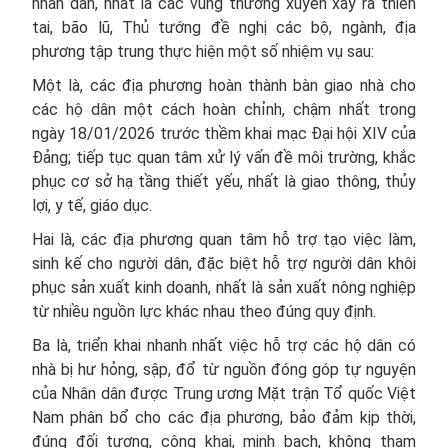
nhân dân, nhất là các vùng thường xuyên xảy ra thiên
tai, bão lũ, Thủ tướng đề nghị các bộ, ngành, địa
phương tập trung thực hiện một số nhiệm vụ sau:
Một là, các địa phương hoàn thành bàn giao nhà cho
các hộ dân một cách hoàn chỉnh, chậm nhất trong
ngày 18/01/2026 trước thềm khai mạc Đại hội XIV của
Đảng; tiếp tục quan tâm xử lý vấn đề môi trường, khắc
phục cơ sở hạ tầng thiết yếu, nhất là giao thông, thủy
lợi, y tế, giáo dục.
Hai là, các địa phương quan tâm hỗ trợ tạo việc làm,
sinh kế cho người dân, đặc biệt hỗ trợ người dân khôi
phục sản xuất kinh doanh, nhất là sản xuất nông nghiệp
từ nhiều nguồn lực khác nhau theo đúng quy định.
Ba là, triển khai nhanh nhất việc hỗ trợ các hộ dân có
nhà bị hư hỏng, sập, đổ từ nguồn đóng góp tự nguyện
của Nhân dân được Trung ương Mặt trận Tổ quốc Việt
Nam phân bổ cho các địa phương, bảo đảm kịp thời,
đúng đối tượng, công khai, minh bạch, không tham