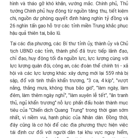
hình và tháo gỡ khó khăn, vướng mắc. Chính phủ, Thủ
tướng Chính phủ huy động từ nguồn tăng thu, tiết kiệm
chi, nguồn dự phòng quyết định hàng nghìn tỷ đồng và
26 nghìn tấn gạo hỗ trợ các tỉnh miền Trung khắc phục
hậu quả thiên tai, bão lũ.
Tại các địa phương, các Bí thư tỉnh ủy, thành ủy và Chủ
tịch UBND các tỉnh, thành phố đã trực tiếp lãnh đạo,
chỉ đạo, huy động tối đa nguồn lực, lực lượng cùng với
lực lượng quân đội, công an, các đoàn thể chính trị - xã
hội và các lực lượng khác xây dựng mới lại 559 nhà bị
sập, đổ với tinh thẩn khẩn trương, "3 ca, 4 kíp", "vượt
nắng, thắng mưa, không thua bão gió", "làm ngày, làm
đêm, làm thêm ngày nghỉ", "làm xuyên lễ tết", "ăn tranh
thủ, ngủ khẩn trương" nỗ lực phấn đấu hoàn thành mục
tiêu của "Chiến dịch Quang Trung" trong thời gian sớm
nhất, vì niềm vui, hạnh phúc của Nhân dân. Đồng thời,
đây cũng là cơ hội để các địa phương thực hiện việc
tái định cư đối với người dân tại khu vực nguy hiểm,