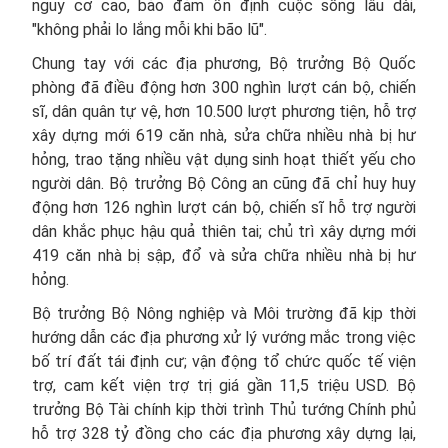
nguy cơ cao, bảo đảm ổn định cuộc sống lâu dài,
"không phải lo lắng mỗi khi bão lũ".
Chung tay với các địa phương, Bộ trưởng Bộ Quốc
phòng đã điều động hơn 300 nghìn lượt cán bộ, chiến
sĩ, dân quân tự vệ, hơn 10.500 lượt phương tiện, hỗ trợ
xây dựng mới 619 căn nhà, sửa chữa nhiều nhà bị hư
hỏng, trao tặng nhiều vật dụng sinh hoạt thiết yếu cho
người dân. Bộ trưởng Bộ Công an cũng đã chỉ huy huy
động hơn 126 nghìn lượt cán bộ, chiến sĩ hỗ trợ người
dân khắc phục hậu quả thiên tai; chủ trì xây dựng mới
419 căn nhà bị sập, đổ và sửa chữa nhiều nhà bị hư
hỏng.
Bộ trưởng Bộ Nông nghiệp và Môi trường đã kịp thời
hướng dẫn các địa phương xử lý vướng mắc trong việc
bố trí đất tái định cư; vận động tổ chức quốc tế viện
trợ, cam kết viện trợ trị giá gần 11,5 triệu USD. Bộ
trưởng Bộ Tài chính kịp thời trình Thủ tướng Chính phủ
hỗ trợ 328 tỷ đồng cho các địa phương xây dựng lại,