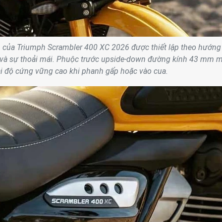
của Triumph Scrambler 400 XC 2026 được thiết lập theo hướng
 và sự thoải mái. Phuộc trước upside-down đường kính 43 mm 
ại độ cứng vững cao khi phanh gấp hoặc vào cua.