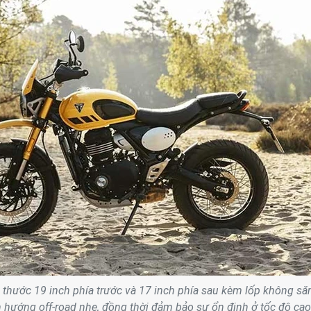
 thước 19 inch phía trước và 17 inch phía sau kèm lốp không s
 hướng off-road nhẹ, đồng thời đảm bảo sự ổn định ở tốc độ cao