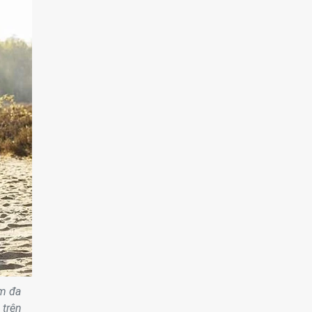
ăm đa
 trên