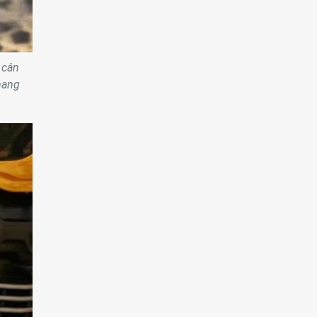
 cân
mang