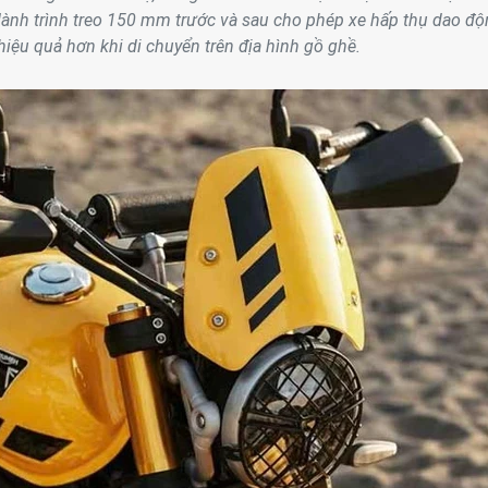
nh trình treo 150 mm trước và sau cho phép xe hấp thụ dao đ
hiệu quả hơn khi di chuyển trên địa hình gồ ghề.