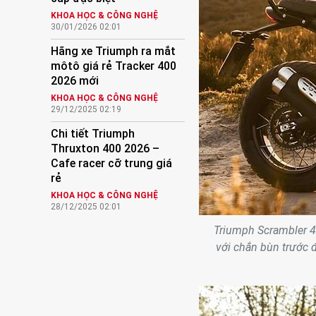
KHOA HỌC & CÔNG NGHỆ
30/01/2026 02:01
Hãng xe Triumph ra mắt
môtô giá rẻ Tracker 400
2026 mới
KHOA HỌC & CÔNG NGHỆ
29/12/2025 02:19
Chi tiết Triumph
Thruxton 400 2026 –
Cafe racer cỡ trung giá
rẻ
KHOA HỌC & CÔNG NGHỆ
28/12/2025 02:01
Triumph Scrambler 4
với chắn bùn trước 