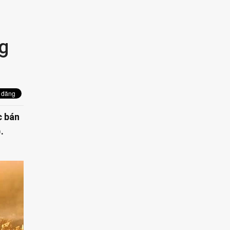
ng
c bán
.