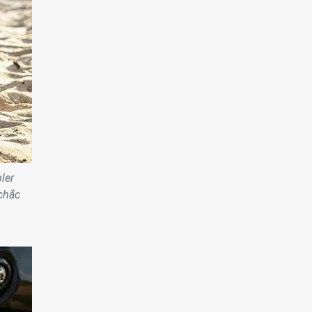
ler
chắc