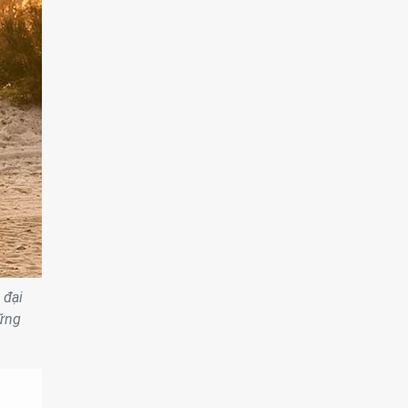
 đại
hững