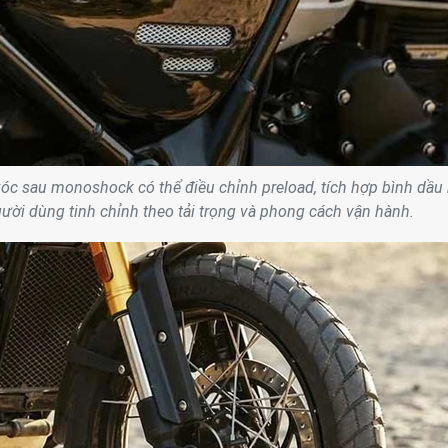
xóc sau monoshock có thể điều chỉnh preload, tích hợp bình dầu r
ười dùng tinh chỉnh theo tải trọng và phong cách vận hành.