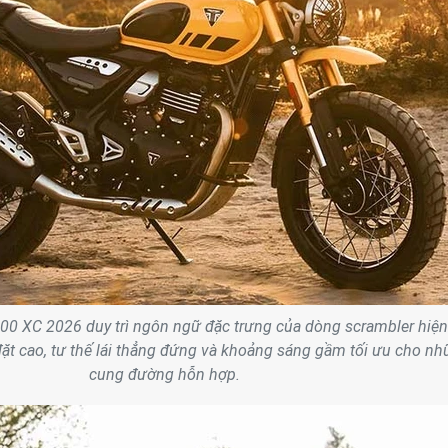
00 XC 2026 duy trì ngôn ngữ đặc trưng của dòng scrambler hiện
đặt cao, tư thế lái thẳng đứng và khoảng sáng gầm tối ưu cho n
cung đường hỗn hợp.