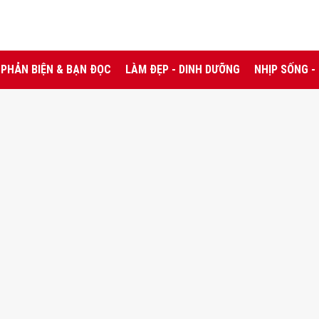
PHẢN BIỆN & BẠN ĐỌC
LÀM ĐẸP - DINH DƯỠNG
NHỊP SỐNG -