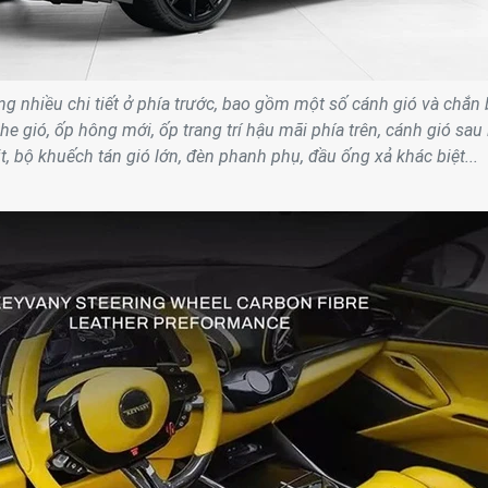
g nhiều chi tiết ở phía trước, bao gồm một số cánh gió và chắn
e gió, ốp hông mới, ốp trang trí hậu mãi phía trên, cánh gió sau 
t, bộ khuếch tán gió lớn, đèn phanh phụ, đầu ống xả khác biệt...