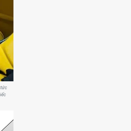
 tức
iếc