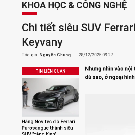
KHOA HỌC & CÔNG NGHỆ
Chi tiết siêu SUV Ferra
Keyvany
Tác giả:
Nguyễn Chung
28/12/2025 09:27
Nhưng nhìn vào nội t
TIN LIÊN QUAN
dù sao, ở ngoại hình
Hãng Novitec độ Ferrari
Purosangue thành siêu
SUV "tàng hình"