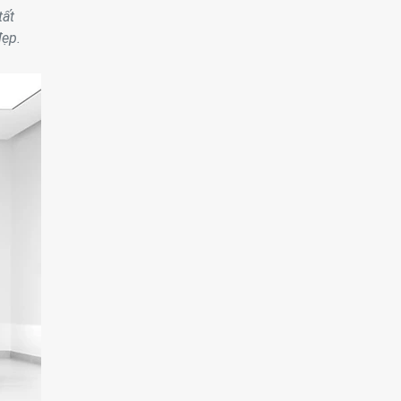
tất
đẹp.