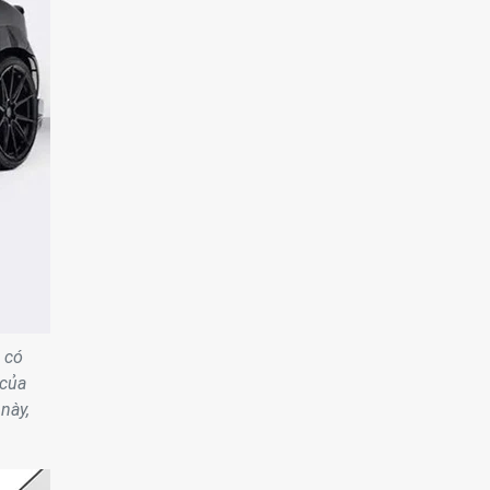
 có
 của
này,