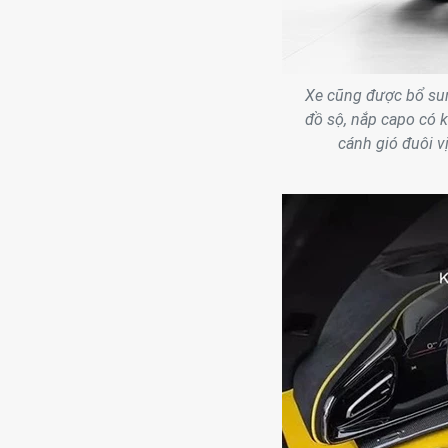
Xe cũng được bổ sun
đồ sộ, nắp capo có kh
cánh gió đuôi vị