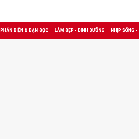
PHẢN BIỆN & BẠN ĐỌC
LÀM ĐẸP - DINH DƯỠNG
NHỊP SỐNG -