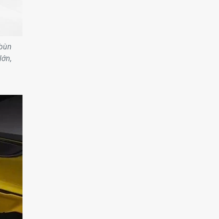
 bùn
lớn,