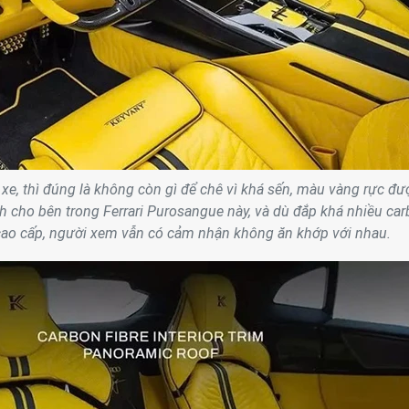
e, thì đúng là không còn gì để chê vì khá sến, màu vàng rực đư
h cho bên trong Ferrari Purosangue này, và dù đắp khá nhiều ca
ao cấp, người xem vẫn có cảm nhận không ăn khớp với nhau.