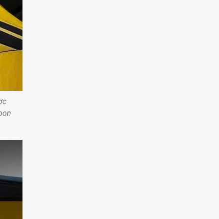
ợc
rbon