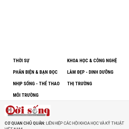
THỜI SỰ
KHOA HỌC & CÔNG NGHỆ
PHẢN BIỆN & BẠN ĐỌC
LÀM ĐẸP - DINH DƯỠNG
NHỊP SỐNG - THỂ THAO
THỊ TRƯỜNG
MÔI TRƯỜNG
CƠ QUAN CHỦ QUẢN:
LIÊN HIỆP CÁC HỘI KHOA HỌC VÀ KỸ THUẬT