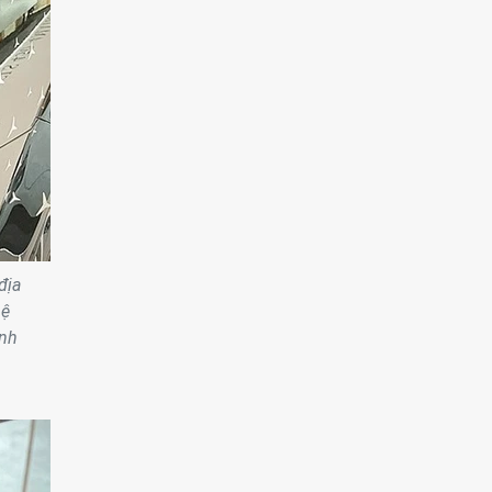
địa
hệ
ình