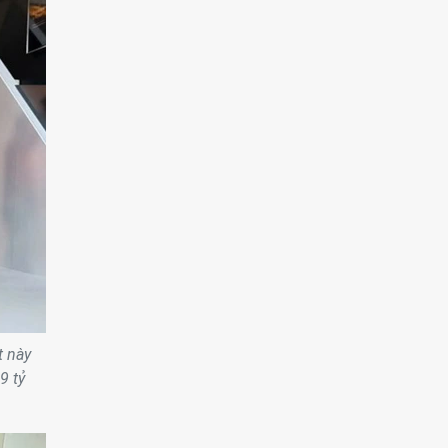
t này
9 tỷ