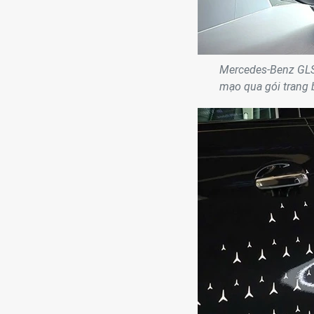
Mercedes-Benz GLS 
mạo qua gói trang 