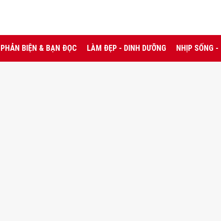
PHẢN BIỆN & BẠN ĐỌC
LÀM ĐẸP - DINH DƯỠNG
NHỊP SỐNG -