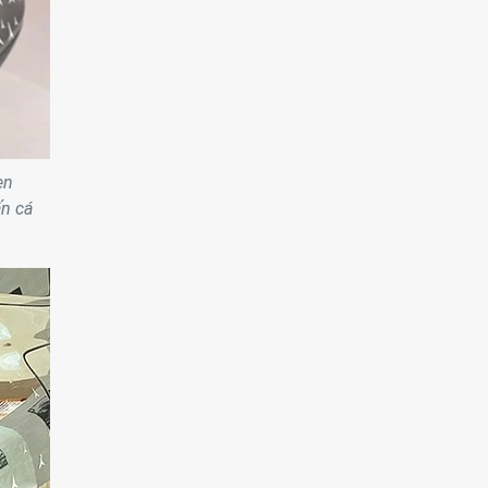
en
ấn cá