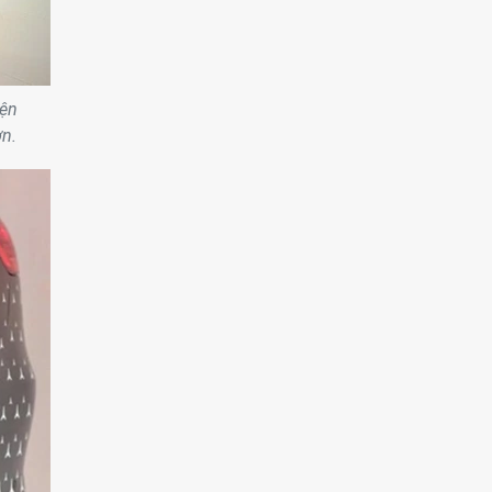
iện
ơn.