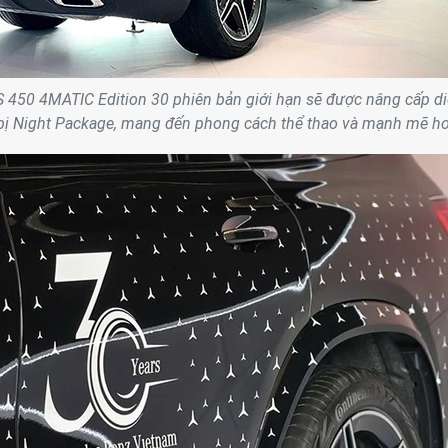
450 4MATIC Edition 30 phiên bản giới hạn sẽ được nâng cấp d
bị Night Package, mang đến phong cách thể thao và mạnh mẽ h