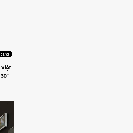
 Việt
 30”