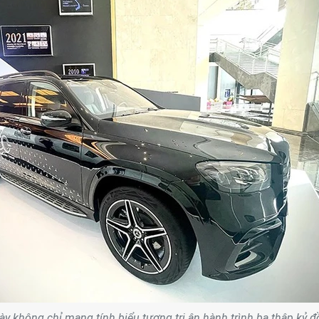
ày không chỉ mang tính biểu tượng tri ân hành trình ba thập kỷ 