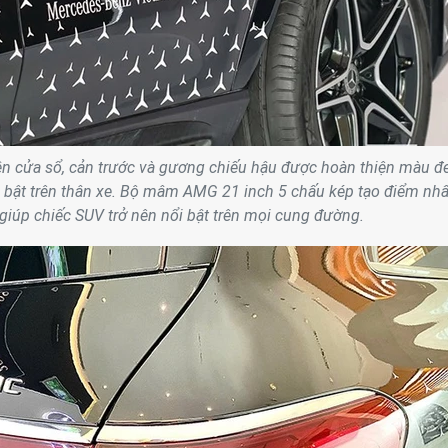
iền cửa sổ, cản trước và gương chiếu hậu được hoàn thiện màu đ
 bật trên thân xe. Bộ mâm AMG 21 inch 5 chấu kép tạo điểm nh
 giúp chiếc SUV trở nên nổi bật trên mọi cung đường.