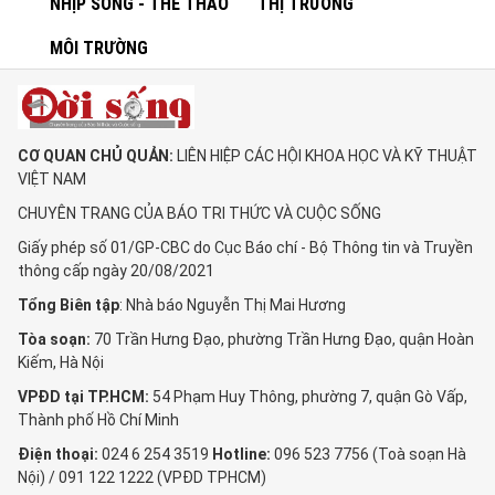
NHỊP SỐNG - THỂ THAO
THỊ TRƯỜNG
MÔI TRƯỜNG
CƠ QUAN CHỦ QUẢN:
LIÊN HIỆP CÁC HỘI KHOA HỌC VÀ KỸ THUẬT
VIỆT NAM
CHUYÊN TRANG CỦA BÁO TRI THỨC VÀ CUỘC SỐNG
Giấy phép số 01/GP-CBC do Cục Báo chí - Bộ Thông tin và Truyền
thông cấp ngày 20/08/2021
Tổng Biên tập
: Nhà báo Nguyễn Thị Mai Hương
Tòa soạn:
70 Trần Hưng Đạo, phường Trần Hưng Đạo, quận Hoàn
Kiếm, Hà Nội
VPĐD tại TP.HCM:
54 Phạm Huy Thông, phường 7, quận Gò Vấp,
Thành phố Hồ Chí Minh
Điện thoại:
024 6 254 3519
Hotline:
096 523 7756 (Toà soạn Hà
Nội) / 091 122 1222 (VPĐD TPHCM)