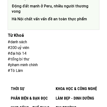
Động đất mạnh ở Peru, nhiều người thương
vong
Hà Nội chất vấn vấn đề an toàn thực phẩm
Từ Khoá
#danh sách
#200 uỷ viên
#đại hội 14
#tổng bí thư
#phạm minh chính
#Tô Lâm
THỜI SỰ
KHOA HỌC & CÔNG NGHỆ
PHẢN BIỆN & BẠN ĐỌC
LÀM ĐẸP - DINH DƯỠNG