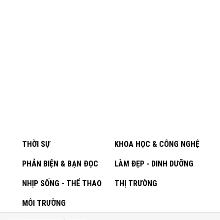
THỜI SỰ
KHOA HỌC & CÔNG NGHỆ
PHẢN BIỆN & BẠN ĐỌC
LÀM ĐẸP - DINH DƯỠNG
NHỊP SỐNG - THỂ THAO
THỊ TRƯỜNG
MÔI TRƯỜNG