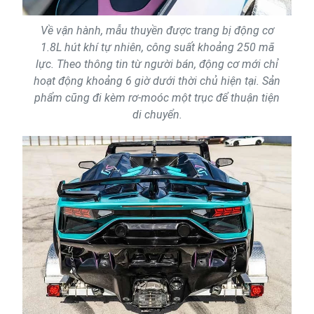
Về vận hành, mẫu thuyền được trang bị động cơ
1.8L hút khí tự nhiên, công suất khoảng 250 mã
lực. Theo thông tin từ người bán, động cơ mới chỉ
hoạt động khoảng 6 giờ dưới thời chủ hiện tại. Sản
phẩm cũng đi kèm rơ-moóc một trục để thuận tiện
di chuyển.