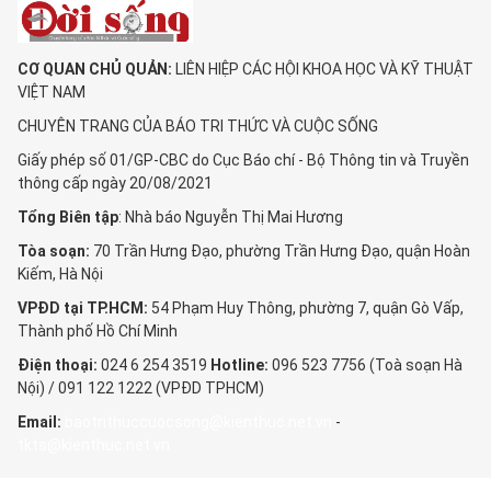
CƠ QUAN CHỦ QUẢN:
LIÊN HIỆP CÁC HỘI KHOA HỌC VÀ KỸ THUẬT
VIỆT NAM
CHUYÊN TRANG CỦA BÁO TRI THỨC VÀ CUỘC SỐNG
Giấy phép số 01/GP-CBC do Cục Báo chí - Bộ Thông tin và Truyền
thông cấp ngày 20/08/2021
Tổng Biên tập
: Nhà báo Nguyễn Thị Mai Hương
Tòa soạn:
70 Trần Hưng Đạo, phường Trần Hưng Đạo, quận Hoàn
Kiếm, Hà Nội
VPĐD tại TP.HCM:
54 Phạm Huy Thông, phường 7, quận Gò Vấp,
Thành phố Hồ Chí Minh
Điện thoại:
024 6 254 3519
Hotline:
096 523 7756 (Toà soạn Hà
Nội) / 091 122 1222 (VPĐD TPHCM)
Email:
baotrithuccuocsong@kienthuc.net.vn
-
tkts@kienthuc.net.vn