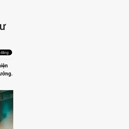
hư
hiện
xưởng.