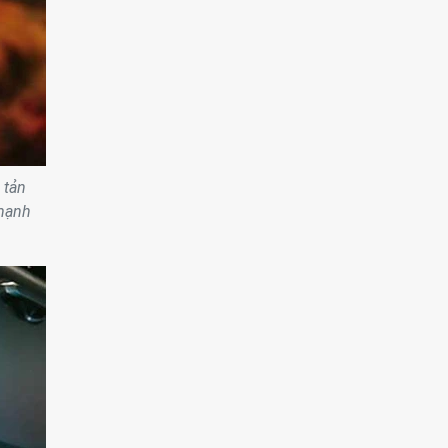
 tản
 mạnh