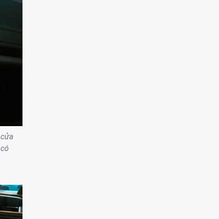
 cửa
 có