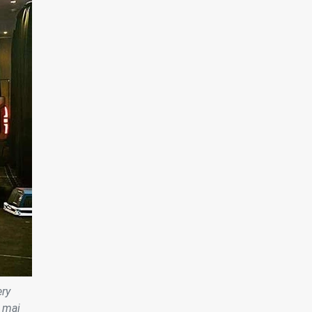
ry
 mại