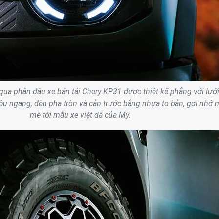
 qua phần đầu xe bán tải Chery KP31 được thiết kế phẳng với lưới
iều ngang, đèn pha tròn và cản trước bằng nhựa to bản, gợi nhớ
mẽ tới mẫu xe việt dã của Mỹ.