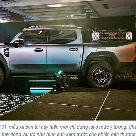
1, mẫu xe bán tải này hiện mới chỉ dừng lại ở mức ý tưởng. Che
 bày đóng vai trò như hình ảnh xem trước cho phiên bản thương