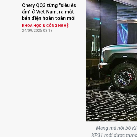
Chery QQ3 từng "siêu ês
ẩm" ở Việt Nam, ra mắt
bản điện hoàn toàn mới
KHOA HỌC & CÔNG NGHỆ
24/09/2025 03:18
Mang mã nội bộ KP3
KP31 mới được trưng