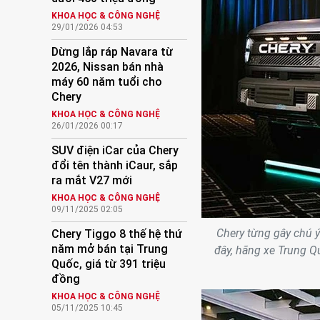
KHOA HỌC & CÔNG NGHỆ
29/01/2026 04:53
Dừng lắp ráp Navara từ
2026, Nissan bán nhà
máy 60 năm tuổi cho
Chery
KHOA HỌC & CÔNG NGHỆ
26/01/2026 00:17
SUV điện iCar của Chery
đổi tên thành iCaur, sắp
ra mắt V27 mới
KHOA HỌC & CÔNG NGHỆ
09/11/2025 02:05
Chery từng gây chú 
Chery Tiggo 8 thế hệ thứ
năm mở bán tại Trung
đây, hãng xe Trung Qu
Quốc, giá từ 391 triệu
đồng
KHOA HỌC & CÔNG NGHỆ
05/11/2025 10:45