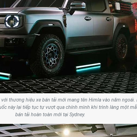
ý với thương hiệu xe bán tải mới mang tên Himla vào năm ngoái.
ốc này lại tiếp tục tự vượt qua chính mình khi trình làng một mẫ
bán tải hoàn toàn mới tại Sydney.