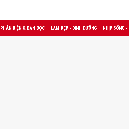
PHẢN BIỆN & BẠN ĐỌC
LÀM ĐẸP - DINH DƯỠNG
NHỊP SỐNG -