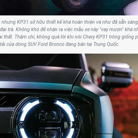
t nhưng KP31 sở hữu thiết kế khá hoàn thiện và như đã sẵn sàng
đại trà. Không khó để nhận ra việc mẫu xe này "vay mượn" khá n
goại thất. Thậm chí, không quá lời khi nói Chery KP31 trông giống 
tải của dòng SUV Ford Bronco đang bán tại Trung Quốc.