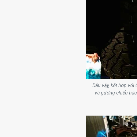
Dẫu vậy, kết hợp với
và gương chiếu hậu