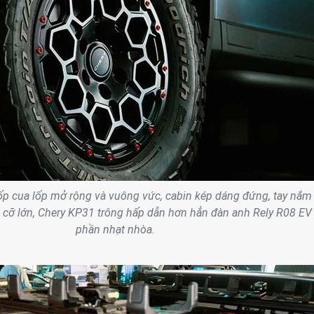
 ốp cua lốp mở rộng và vuông vức, cabin kép dáng đứng, tay nắm
 cỡ lớn, Chery KP31 trông hấp dẫn hơn hẳn đàn anh Rely R08 EV
phần nhạt nhòa.