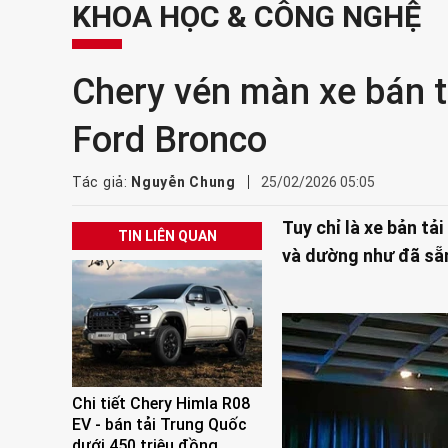
KHOA HỌC & CÔNG NGHỆ
Chery vén màn xe bán t
Ford Bronco
Tác giả:
Nguyễn Chung
25/02/2026 05:05
Tuy chỉ là xe bản t
TIN LIÊN QUAN
và dường như đã sẵn
Chi tiết Chery Himla R08
EV - bán tải Trung Quốc
dưới 450 triệu đồng