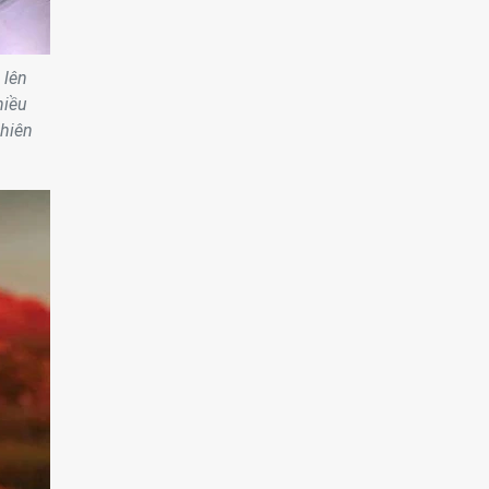
 lên
hiều
phiên