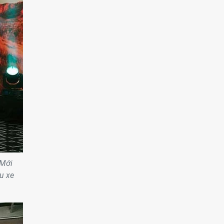
 Mới
u xe