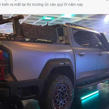
 kiến ra mắt tại thị trường Úc vào quý IV năm nay.