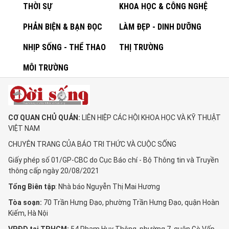
THỜI SỰ
KHOA HỌC & CÔNG NGHỆ
PHẢN BIỆN & BẠN ĐỌC
LÀM ĐẸP - DINH DƯỠNG
NHỊP SỐNG - THỂ THAO
THỊ TRƯỜNG
MÔI TRƯỜNG
CƠ QUAN CHỦ QUẢN:
LIÊN HIỆP CÁC HỘI KHOA HỌC VÀ KỸ THUẬT
VIỆT NAM
CHUYÊN TRANG CỦA BÁO TRI THỨC VÀ CUỘC SỐNG
Giấy phép số 01/GP-CBC do Cục Báo chí - Bộ Thông tin và Truyền
thông cấp ngày 20/08/2021
Tổng Biên tập
: Nhà báo Nguyễn Thị Mai Hương
Tòa soạn:
70 Trần Hưng Đạo, phường Trần Hưng Đạo, quận Hoàn
Kiếm, Hà Nội