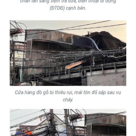
chán lan sang tiệm trà sữa, điện thoại di động
(ĐTDĐ) cạnh bên.
Cửa hàng đồ gỗ bị thiêu rụi, mái tôn đổ sập sau vụ
cháy.