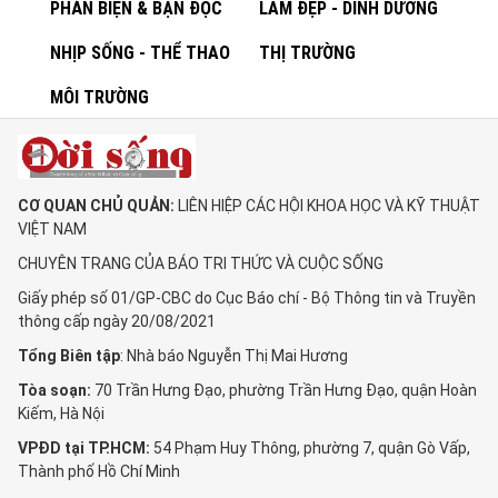
PHẢN BIỆN & BẠN ĐỌC
LÀM ĐẸP - DINH DƯỠNG
NHỊP SỐNG - THỂ THAO
THỊ TRƯỜNG
MÔI TRƯỜNG
CƠ QUAN CHỦ QUẢN:
LIÊN HIỆP CÁC HỘI KHOA HỌC VÀ KỸ THUẬT
VIỆT NAM
CHUYÊN TRANG CỦA BÁO TRI THỨC VÀ CUỘC SỐNG
Giấy phép số 01/GP-CBC do Cục Báo chí - Bộ Thông tin và Truyền
thông cấp ngày 20/08/2021
Tổng Biên tập
: Nhà báo Nguyễn Thị Mai Hương
Tòa soạn:
70 Trần Hưng Đạo, phường Trần Hưng Đạo, quận Hoàn
Kiếm, Hà Nội
VPĐD tại TP.HCM:
54 Phạm Huy Thông, phường 7, quận Gò Vấp,
Thành phố Hồ Chí Minh