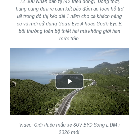
12.000 Nhân dân tệ (42 triệu đồng). Đồng thời,
hãng cũng đưa ra cam kết bảo đảm an toàn hỗ trợ
lái trong đô thị kéo dài 1 năm cho cả khách hàng
cũ và mới sử dụng God’s Eye A hoặc God’s Eye B,
bồi thường toàn bộ thiệt hại mà không giới hạn
mức trần.
Play
Video
Video: Giới thiệu mẫu xe SUV BYD Song L DM-i
2026 mới.