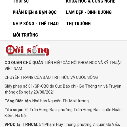
THỜI SỰ
KHOA HỌC & CÔNG NGHỆ
PHẢN BIỆN & BẠN ĐỌC
LÀM ĐẸP - DINH DƯỠNG
NHỊP SỐNG - THỂ THAO
THỊ TRƯỜNG
MÔI TRƯỜNG
CƠ QUAN CHỦ QUẢN:
LIÊN HIỆP CÁC HỘI KHOA HỌC VÀ KỸ THUẬT
VIỆT NAM
CHUYÊN TRANG CỦA BÁO TRI THỨC VÀ CUỘC SỐNG
Giấy phép số 01/GP-CBC do Cục Báo chí - Bộ Thông tin và Truyền
thông cấp ngày 20/08/2021
Tổng Biên tập
: Nhà báo Nguyễn Thị Mai Hương
Tòa soạn:
70 Trần Hưng Đạo, phường Trần Hưng Đạo, quận Hoàn
Kiếm, Hà Nội
VPĐD tại TP.HCM:
54 Phạm Huy Thông, phường 7, quận Gò Vấp,