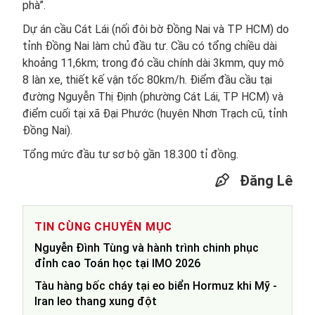
phà”.
Dự án cầu Cát Lái (nối đôi bờ Đồng Nai và TP HCM) do
tỉnh Đồng Nai làm chủ đầu tư. Cầu có tổng chiều dài
khoảng 11,6km; trong đó cầu chính dài 3kmm, quy mô
8 làn xe, thiết kế vận tốc 80km/h. Điểm đầu cầu tại
đường Nguyễn Thị Định (phường Cát Lái, TP HCM) và
điểm cuối tại xã Đại Phước (huyên Nhơn Trạch cũ, tỉnh
Đồng Nai).
Tổng mức đầu tư sơ bộ gần 18.300 tỉ đồng.
Đăng Lê
TIN CÙNG CHUYÊN MỤC
Nguyễn Đình Tùng và hành trình chinh phục
đỉnh cao Toán học tại IMO 2026
Tàu hàng bốc cháy tại eo biển Hormuz khi Mỹ -
Iran leo thang xung đột