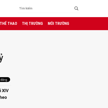
 THỂ THAO
THỊ TRƯỜNG
MÔI TRƯỜNG
ỷ
i XIV
theo