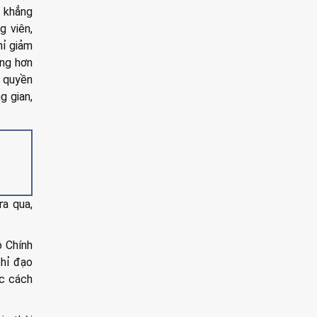
 khẳng
g viên,
hỉ giảm
ọng hơn
n quyền
g gian,
a qua,
ộ Chính
chỉ đạo
ộc cách