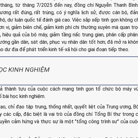
 tháng, từ tháng 7/2025 đến nay, đồng chí Nguyễn Thanh Bình
ương rất đúng, rất trúng, có ý nghĩa lịch sử, được cán bộ, đản
hộ, dư luận quốc tế đánh giá cao. Việc sắp xếp tinh gọn không c
n vị, giảm biên chế, giảm kinh phí chi thường xuyên mà quan tr
c, hiệu quả của bộ máy, giảm tầng nấc trung gian, phân cấp phâ
ng gần dân, sát dân, phục vụ nhân dân tốt hơn; đã mở ra khôn
o dư địa để phát triển kinh tế-xã hội cho giai đoạn tiếp theo.
ỌC KINH NGHIỆM
ả thành tựu của cuộc cách mạng tinh gọn tổ chức bộ máy vừ
 bài học kinh nghiệm.
ạo, chỉ đạo tập trung, thống nhất, quyết liệt của Trung ương, B
ủy các cấp, đặc biệt là vai trò của đồng chí Tổng Bí thư trong 
ruyền cảm hứng và thực sự là một "tổng công trình sư" của cu