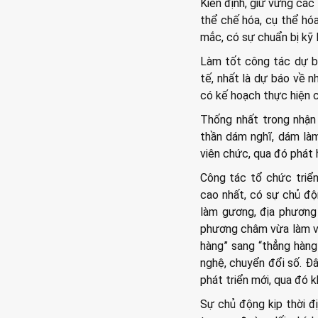
Kiên định, giữ vững các
thể chế hóa, cụ thể hó
mắc, có sự chuẩn bị kỹ 
Làm tốt công tác dự bá
tế, nhất là dự báo về n
có kế hoạch thực hiện cụ
Thống nhất trong nhận 
thần dám nghĩ, dám làm
viên chức, qua đó phát 
Công tác tổ chức triển
cao nhất, có sự chủ độn
làm gương, địa phương
phương châm vừa làm vừa
hàng” sang “thẳng hàng
nghệ, chuyển đổi số. Đâ
phát triển mới, qua đó 
Sự chủ động kịp thời đ