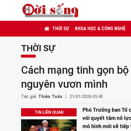
THỜI SỰ
KHOA HỌC & CÔNG NGHỆ
THỜI SỰ
Cách mạng tinh gọn bộ 
nguyên vươn mình
Tác giả:
Thiên Tuấn
21/01/2026 05:40
Phó Trưởng ban Tổ 
TIN LIÊN QUAN
với quyết tâm nỗ lự
mô hình mới sẽ tiếp 