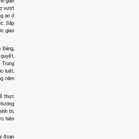
nh giản
rợ vượt
ng an ở
ọc. Sắp
ớc giao
a Đảng,
 quyết,
h Trung
c luật,
ong năm
để thực
o hướng
nh trị,
ực hiện
i đoạn