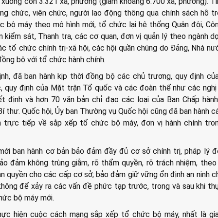
 xuống còn 3.321 xã, phường (giảm khoảng 6.700 xã, phường). Ti
ng chức, viên chức, người lao động thông qua chính sách hỗ t
ức bộ máy theo mô hình mới, tổ chức lại hệ thống Quân đội, Cô
n kiểm sát, Thanh tra, các cơ quan, đơn vị quản lý theo ngành d
c tổ chức chính trị-xã hội, các hội quần chúng do Đảng, Nhà nư
đồng bộ với tổ chức hành chính.
nh, đã ban hành kịp thời đồng bộ các chủ trương, quy định củ
, quy định của Mặt trận Tổ quốc và các đoàn thể như các nghị
yết định và hơn 70 văn bản chỉ đạo các loại của Ban Chấp hàn
 Bí thư. Quốc hội, Ủy ban Thường vụ Quốc hội cũng đã ban hành cá
n trực tiếp về sắp xếp tổ chức bộ máy, đơn vị hành chính tr
ới ban hành cơ bản bảo đảm đầy đủ cơ sở chính trị, pháp lý 
 bảo đảm không trùng giẫm, rõ thẩm quyền, rõ trách nhiệm, the
 quyền cho các cấp cơ sở; bảo đảm giữ vững ổn định an ninh chí
 không để xảy ra các vấn đề phức tạp trước, trong và sau khi th
chức bộ máy mới.
ực hiện cuộc cách mạng sắp xếp tổ chức bộ máy, nhất là gia