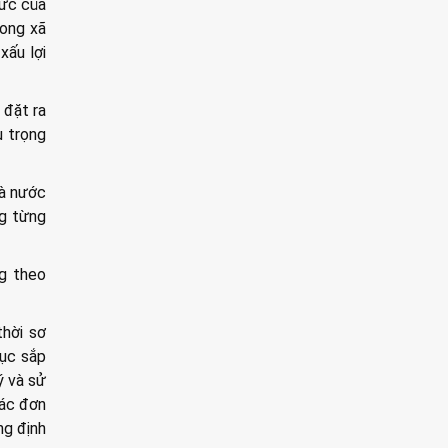
hức của
rong xã
xấu lợi
 đặt ra
ụ trọng
hà nước
ng từng
g theo
thời sơ
tục sắp
ý và sử
các đơn
ng định