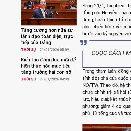
Sáng 21/1, tại phiên t
đồng chí Nguyễn Thanh 
dựng, hoàn thiện tổ ch
nhìn chiến lược về cu
Tăng cường hơn nữa sự
bước vào kỷ nguyên vư
lãnh đạo toàn diện, trực
tiếp của Đảng
THỜI SỰ
21/01/2026 05:09
CUỘC CÁCH M
Kiến tạo động lực mới để
hiện thực hóa mục tiêu
Trong tham luận, đồng
tăng trưởng hai con số
tính đột phá của cuộc 
THỜI SỰ
21/01/2026 04:39
NQ/TW. Theo đó, hệ th
chức chính trị- xã hội 
lực, hiệu quả; kết thú
phương; giảm 4 cơ qua
phủ, 13 tổng cục và tư