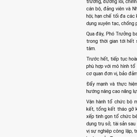
trương, đường lối, chín
cán bộ, đảng viên và N
hội; hạn chế tối đa các
dụng xuyên tạc, chống ph
Qua đây, Phó Trưởng b
trong thời gian tới hế
tâm.
Trước hết, tiếp tục ho
phù hợp với mô hình tổ
cơ quan đơn vị, bảo đảm
Đẩy mạnh và thực hiện
hướng nâng cao năng lực
Vận hành tổ chức bộ má
kết, tổng kết tháo gỡ 
xếp tinh gọn tổ chức bê
dụng trụ sở, tài sản sa
vị sự nghiệp công lập, 