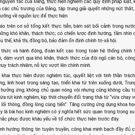
 nguyên tắc của Đảng, thực hiện nghiêm các quy định pháp luật, k
a các chủ trương của Đảng, tập trung giải quyết những nút thắt
lưỡng về nguồn lực để thực hiện.
o trên cơ sở tổng kết thực tiễn, bám sát bối cảnh trong nướ
hững khó khăn, thách thức; có chiến lược định hướng, tầm nhìn d
 thể, khả thi, đồng bộ, bảo đảm ổn định chính trị-xã hội.
thức và hành động, đoàn kết cao trong toàn hệ thống chính tr
, dám vượt qua khó khăn, thách thức của đội ngũ cán bộ, côn
huy trách nhiệm, nỗ lực vượt lên chính mình.
 khai thực hiện được nghiêm túc, quyết liệt với tinh thần trác
g, linh hoạt trong sáng tạo, triển khai từ trên xuống dưới, Tru
 hưởng ứng; không chủ quan nóng vội nhưng cũng không cầu to
 rút kinh nghiệm, kịp thời chuyển đổi trạng thái từ “vừa chạy 
 lối thông, đồng lòng cùng tiến”. Tăng cường ứng dụng khoa h
y là bài học kinh nghiệm có ý nghĩa hết sức quan trọng trong x
khắc phục được khâu yếu về tổ chức thực hiện trước đây.
ịnh hướng thông tin tuyên truyền, công khai minh bạch đầy đủ 