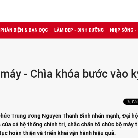
PHẢN BIỆN & BẠN ĐỌC
LÀM ĐẸP - DINH DƯỠNG
NHỊP SỐNG -
máy - Chìa khóa bước vào k
chức Trung ương Nguyễn Thanh Bình nhấn mạnh, Đại hộ
c của cả hệ thống chính trị, chắc chắn tổ chức bộ máy 
tục hoàn thiện và triển khai vận hành hiệu quả.