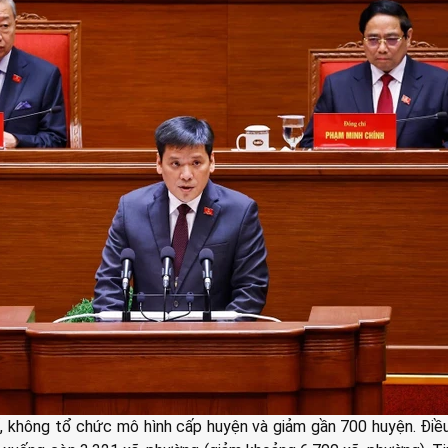
ố, không tổ chức mô hình cấp huyện và giảm gần 700 huyện. Điề