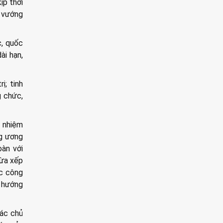
ịp thời
, vướng
c, quốc
ài hạn,
ị; tinh
g chức,
h nhiệm
ng ương
àn với
vừa xếp
ọc công
u hướng
các chủ