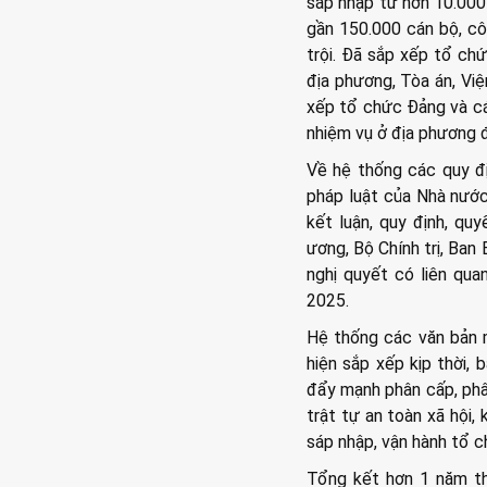
sáp nhập từ hơn 10.000
gần 150.000 cán bộ, cô
trội. Đã sắp xếp tổ ch
địa phương, Tòa án, Việ
xếp tổ chức Đảng và cá
nhiệm vụ ở địa phương 
Về hệ thống các quy đị
pháp luật của Nhà nước
kết luận, quy định, qu
ương, Bộ Chính trị, Ban
nghị quyết có liên qua
2025.
Hệ thống các văn bản m
hiện sắp xếp kịp thời,
đẩy mạnh phân cấp, phân
trật tự an toàn xã hội,
sáp nhập, vận hành tổ 
Tổng kết hơn 1 năm th