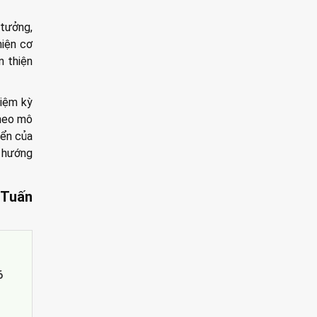
 tưởng,
hiện cơ
n thiện
hiệm kỳ
theo mô
iển của
, hướng
 Tuấn
6