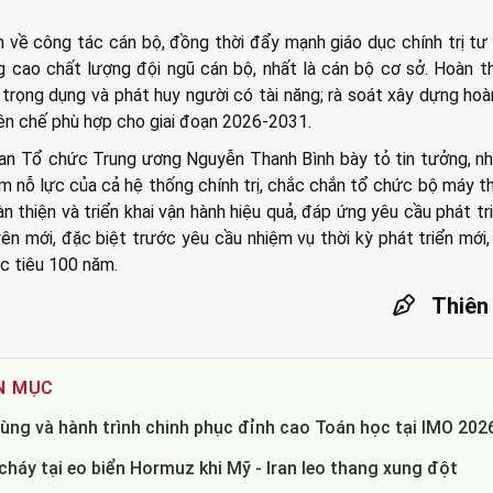
h về công tác cán bộ, đồng thời đẩy mạnh giáo dục chính trị tư
g cao chất lượng đội ngũ cán bộ, nhất là cán bộ cơ sở. Hoàn t
 trọng dụng và phát huy người có tài năng; rà soát xây dựng hoà
biên chế phù hợp cho giai đoạn 2026-2031.
an Tổ chức Trung ương Nguyễn Thanh Bình bày tỏ tin tưởng, n
âm nỗ lực của cả hệ thống chính trị, chắc chắn tổ chức bộ máy 
àn thiện và triển khai vận hành hiệu quả, đáp ứng yêu cầu phát tr
ên mới, đặc biệt trước yêu cầu nhiệm vụ thời kỳ phát triển mới
ục tiêu 100 năm.
Thiên
N MỤC
ùng và hành trình chinh phục đỉnh cao Toán học tại IMO 202
háy tại eo biển Hormuz khi Mỹ - Iran leo thang xung đột