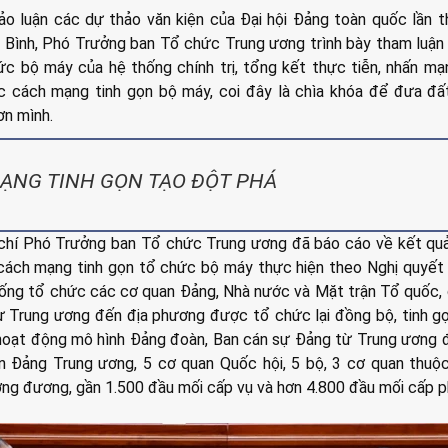
hảo luận các dự thảo văn kiện của Đại hội Đảng toàn quốc lần t
Bình, Phó Trưởng ban Tổ chức Trung ương trình bày tham luận
ức bộ máy của hệ thống chính trị, tổng kết thực tiễn, nhấn m
ộc cách mạng tinh gọn bộ máy, coi đây là chìa khóa để đưa đ
ơn mình.
ẠNG TINH GỌN TẠO ĐỘT PHÁ
 chí Phó Trưởng ban Tổ chức Trung ương đã báo cáo về kết qu
cách mạng tinh gọn tổ chức bộ máy thực hiện theo Nghị quyết
ống tổ chức các cơ quan Đảng, Nhà nước và Mặt trận Tổ quốc,
từ Trung ương đến địa phương được tổ chức lại đồng bộ, tinh gọ
c hoạt động mô hình Đảng đoàn, Ban cán sự Đảng từ Trung ương 
n Đảng Trung ương, 5 cơ quan Quốc hội, 5 bộ, 3 cơ quan thuộ
ơng đương, gần 1.500 đầu mối cấp vụ và hơn 4.800 đầu mối cấp p