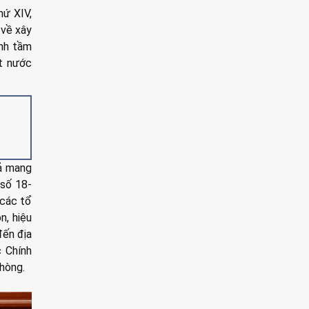
hứ XIV,
 về xây
ạnh tầm
ất nước
ả mang
 số 18-
 các tổ
n, hiệu
đến địa
c Chính
hòng.