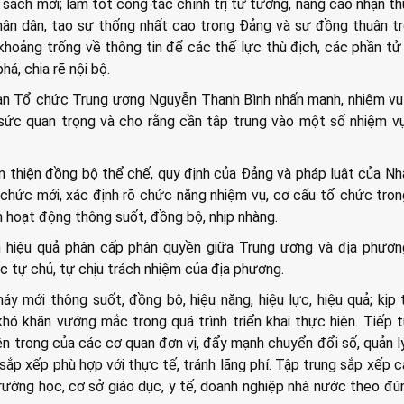
h sách mới; làm tốt công tác chính trị tư tưởng, nâng cao nhận t
hân dân, tạo sự thống nhất cao trong Đảng và sự đồng thuận t
 khoảng trống về thông tin để các thế lực thù địch, các phần tử 
á, chia rẽ nội bộ.
an Tổ chức Trung ương Nguyễn Thanh Bình nhấn mạnh, nhiệm vụ
t sức quan trọng và cho rằng cần tập trung vào một số nhiệm v
àn thiện đồng bộ thể chế, quy định của Đảng và pháp luật của N
 chức mới, xác định rõ chức năng nhiệm vụ, cơ cấu tổ chức tro
 hoạt động thông suốt, đồng bộ, nhịp nhàng.
 hiệu quả phân cấp phân quyền giữa Trung ương và địa phươn
 tự chủ, tự chịu trách nhiệm của địa phương.
y mới thông suốt, đồng bộ, hiệu năng, hiệu lực, hiệu quả; kịp 
khó khăn vướng mắc trong quá trình triển khai thực hiện. Tiếp 
n trong của các cơ quan đơn vị, đẩy mạnh chuyển đổi số, quản l
u sắp xếp phù hợp với thực tế, tránh lãng phí. Tập trung sắp xếp 
trường học, cơ sở giáo dục, y tế, doanh nghiệp nhà nước theo đú