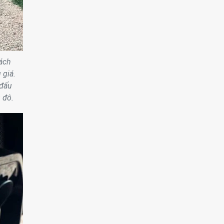
ách
 giá.
 đấu
 đô.