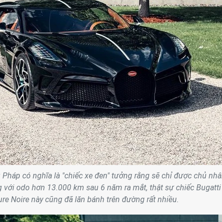
g Pháp có nghĩa là "chiếc xe đen" tưởng rằng sẽ chỉ được chủ nh
 với odo hơn 13.000 km sau 6 năm ra mắt, thật sự chiếc Bugatti
ure Noire này cũng đã lăn bánh trên đường rất nhiều.