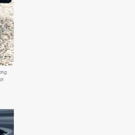
ợng.
ợi