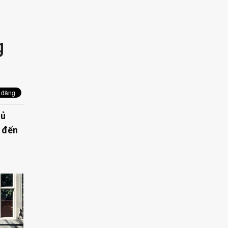
g
hủ
i đến