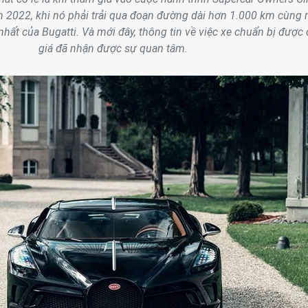
ăm 2022, khi nó phải trải qua đoạn đường dài hơn 1.000 km cùng r
hất của Bugatti. Và mới đây, thông tin về việc xe chuẩn bị được
giá đã nhận được sự quan tâm.