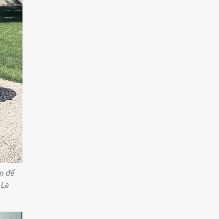
ân để
 La