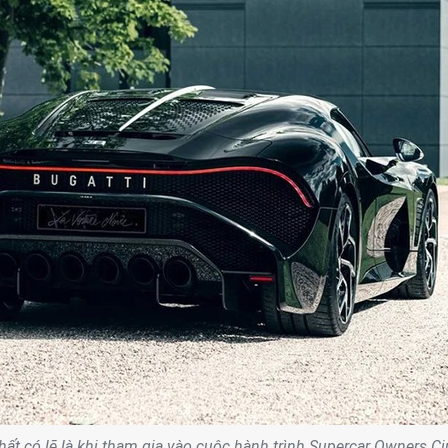
ất có lẽ là khi tham gia vào cuộc hành trình Supercar Owners Ci