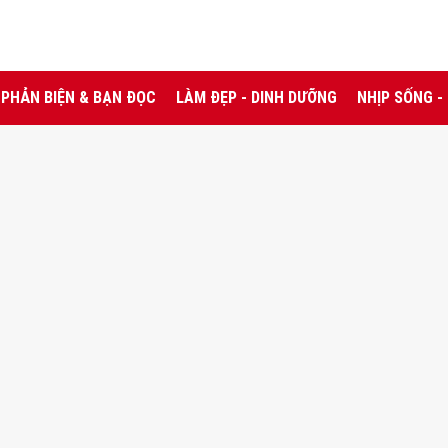
PHẢN BIỆN & BẠN ĐỌC
LÀM ĐẸP - DINH DƯỠNG
NHỊP SỐNG -