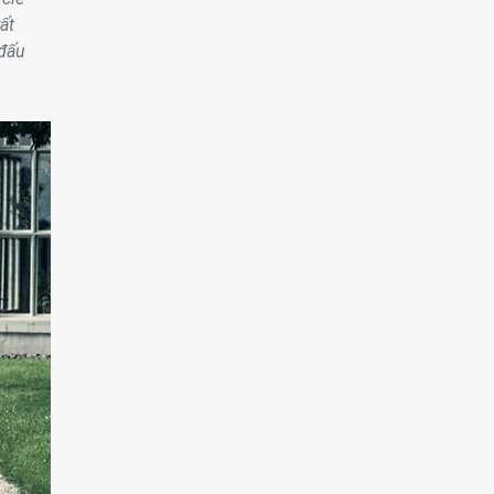
ất
 đấu