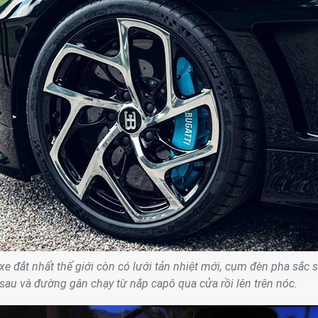
xe đắt nhất thế giới còn có lưới tản nhiệt mới, cụm đèn pha sắc 
 sau và đường gân chạy từ nắp capô qua cửa rồi lên trên nóc.