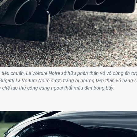
n tiêu chuẩn, La Voiture Noire sở hữu phần thân vỏ vô cùng ấn tư
Bugatti La Voiture Noire được trang bị những tấm thân vỏ bằng s
 chế tạo thủ công cùng ngoại thất màu đen bóng bẩy.