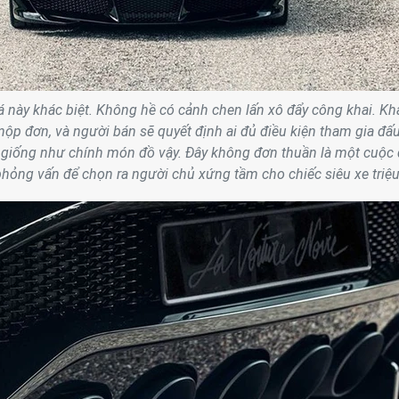
 này khác biệt. Không hề có cảnh chen lấn xô đẩy công khai. Kh
ộp đơn, và người bán sẽ quyết định ai đủ điều kiện tham gia đấu
 giống như chính món đồ vậy. Đây không đơn thuần là một cuộc
phỏng vấn để chọn ra người chủ xứng tầm cho chiếc siêu xe triệu