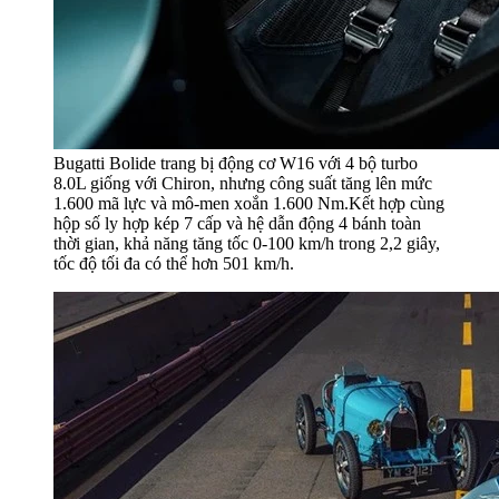
Bugatti Bolide trang bị động cơ W16 với 4 bộ turbo
8.0L giống với Chiron, nhưng công suất tăng lên mức
1.600 mã lực và mô-men xoắn 1.600 Nm.Kết hợp cùng
hộp số ly hợp kép 7 cấp và hệ dẫn động 4 bánh toàn
thời gian, khả năng tăng tốc 0-100 km/h trong 2,2 giây,
tốc độ tối đa có thể hơn 501 km/h.