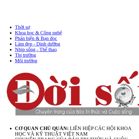
Thời sự
Khoa học & Công nghệ
Phản biện & Bạn đọc
Làm đẹp - Dinh dưỡng
Nhịp sống - Thể thao
Thị trường
Môi trường
CƠ QUAN CHỦ QUẢN:
LIÊN HIỆP CÁC HỘI KHOA
HỌC VÀ KỸ THUẬT VIỆT NAM