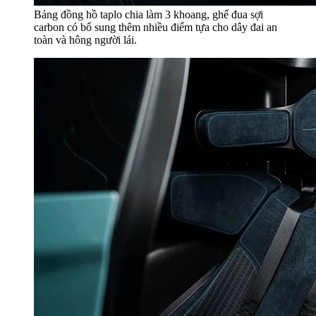
Bảng đồng hồ taplo chia làm 3 khoang, ghế đua sợi
carbon có bổ sung thêm nhiều điểm tựa cho dây đai an
toàn và hông người lái.