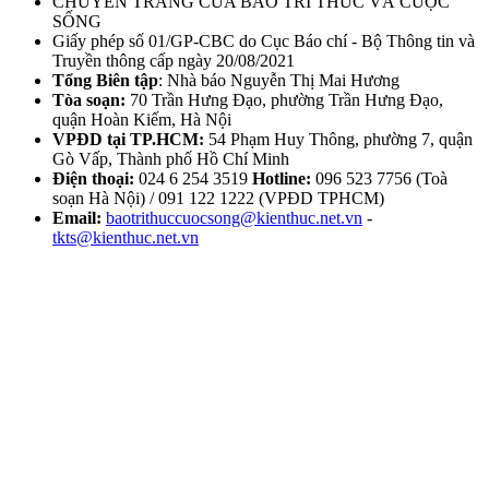
CHUYÊN TRANG CỦA BÁO TRI THỨC VÀ CUỘC
SỐNG
Giấy phép số 01/GP-CBC do Cục Báo chí - Bộ Thông tin và
Truyền thông cấp ngày 20/08/2021
Tổng Biên tập
: Nhà báo Nguyễn Thị Mai Hương
Tòa soạn:
70 Trần Hưng Đạo, phường Trần Hưng Đạo,
quận Hoàn Kiếm, Hà Nội
VPĐD tại TP.HCM:
54 Phạm Huy Thông, phường 7, quận
Gò Vấp, Thành phố Hồ Chí Minh
Điện thoại:
024 6 254 3519
Hotline:
096 523 7756 (Toà
soạn Hà Nội) / 091 122 1222 (VPĐD TPHCM)
Email:
baotrithuccuocsong@kienthuc.net.vn
-
tkts@kienthuc.net.vn