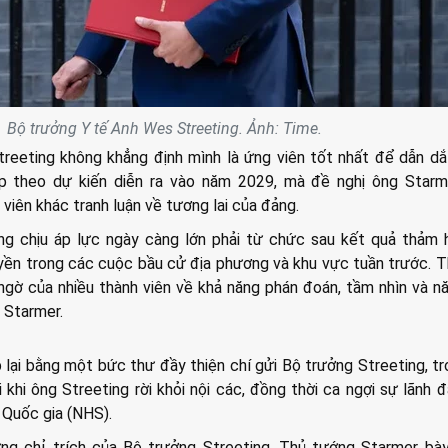
Bộ trưởng Y tế Anh Wes Streeting. Ảnh: Time.
treeting không khẳng định mình là ứng viên tốt nhất để dẫn d
p theo dự kiến diễn ra vào năm 2029, mà đề nghị ông Starm
iên khác tranh luận về tương lai của đảng.
g chịu áp lực ngày càng lớn phải từ chức sau kết quả thảm h
n trong các cuộc bầu cử địa phương và khu vực tuần trước. T
ngờ của nhiều thành viên về khả năng phán đoán, tầm nhìn và n
 Starmer.
lại bằng một bức thư đầy thiện chí gửi Bộ trưởng Streeting, t
 khi ông Streeting rời khỏi nội các, đồng thời ca ngợi sự lãnh 
ế Quốc gia (NHS).
g chỉ trích của Bộ trưởng Streeting, Thủ tướng Starmer bày