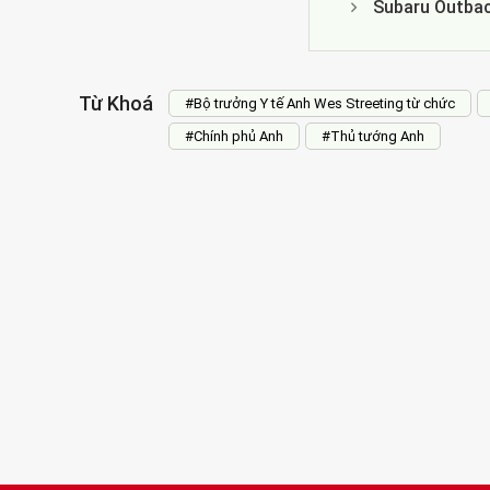
Subaru Outback
Từ Khoá
#Bộ trưởng Y tế Anh Wes Streeting từ chức
#Chính phủ Anh
#Thủ tướng Anh