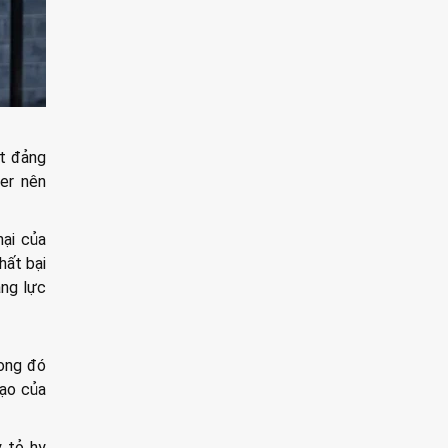
ắt đảng
er nên
ại của
hất bại
ăng lực
rong đó
đạo của
 tỏ hy