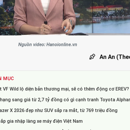
Video
Nguồn video: Hanoionline.vn
An An (The
N MỤC
st VF Wild lộ diện bản thương mại, sẽ có thêm động cơ EREV?
hạng sang giá từ 2,7 tỷ đồng có gì cạnh tranh Toyota Alpha
azer X 2026 đẹp như SUV sắp ra mắt, từ 769 triệu đồng
p gia nhập làng xe máy điện Việt Nam