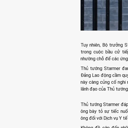
Tuy nhiên, Bộ trưởng S
trong cuộc bầu cử tiế
nhường chỗ để các ứng v
Thủ tướng Starmer đan
Đảng Lao động cầm quyề
này càng củng cố nghi 
lãnh đạo của Thủ tướng
Thủ tướng Starmer đáp 
ông bày tỏ sự tiếc nuối
ông đối với Dịch vụ Y t
Không đề cập đến nhữn