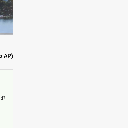
o AP)
rd?