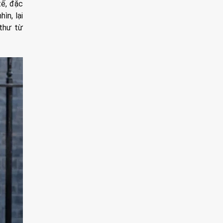
tế, đặc
ìn, lại
 thư từ