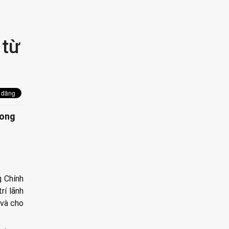
 từ
rong
g Chính
rí lãnh
 và cho