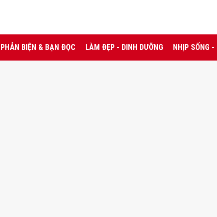
PHẢN BIỆN & BẠN ĐỌC
LÀM ĐẸP - DINH DƯỠNG
NHỊP SỐNG -