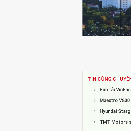
TIN CÙNG CHUYÊ
Bán tải VinFa
Maextro V800 
Hyundai Starg
TMT Motors sắ