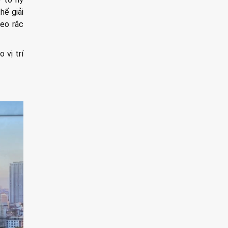
hể giải
ieo rắc
 vị trí