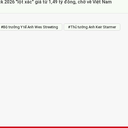
 2026 "lột xác" giá từ 1,49 tỷ đồng, chờ về Việt Nam
#Bộ trưởng Y tế Anh Wes Streeting
#Thủ tướng Anh Keir Starmer