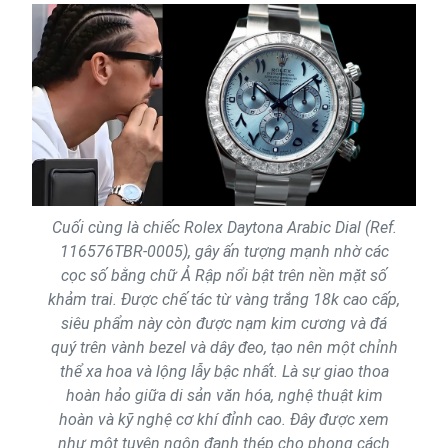
Cuối cùng là chiếc Rolex Daytona Arabic Dial (Ref.
116576TBR-0005), gây ấn tượng mạnh nhờ các
cọc số bằng chữ Ả Rập nổi bật trên nền mặt số
khảm trai. Được chế tác từ vàng trắng 18k cao cấp,
siêu phẩm này còn được nạm kim cương và đá
quý trên vành bezel và dây đeo, tạo nên một chỉnh
thể xa hoa và lộng lẫy bậc nhất. Là sự giao thoa
hoàn hảo giữa di sản văn hóa, nghệ thuật kim
hoàn và kỹ nghệ cơ khí đỉnh cao. Đây được xem
như một tuyên ngôn đanh thép cho phong cách