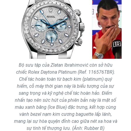
Bộ sưu tập của Zlatan Ibrahimović còn sở hữu
chiếc Rolex Daytona Platinum (Ref. 116576TBR).
Chế tác hoàn toàn từ bạch kim (platinum) quý
hiếm, cỗ máy thời gian này là biểu tượng của sự
sang trọng và kỹ nghệ chế tác hoàn hảo. Điểm
nhấn tạo nên sức hút của phiên bản này là mặt số
màu xanh băng (Ice Blue) đặc trưng, kết hợp cùng
vành bezel nạm kim cương baguette lấp lánh,
mang lại sự hòa quyện đỉnh cao giữa nét xa hoa và
sự tinh tế thượng lưu. (Ảnh: Rubber B)