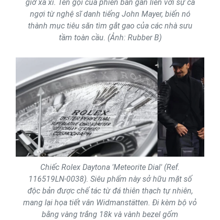
giờ xa xỉ. Tên gọi của phiên bản gắn liền với sự ca
ngợi từ nghệ sĩ danh tiếng John Mayer, biến nó
thành mục tiêu săn tìm gắt gao của các nhà sưu
tầm toàn cầu. (Ảnh: Rubber B)
Chiếc Rolex Daytona 'Meteorite Dial' (Ref.
116519LN-0038). Siêu phẩm này sở hữu mặt số
độc bản được chế tác từ đá thiên thạch tự nhiên,
mang lại họa tiết vân Widmanstätten. Đi kèm bộ vỏ
bằng vàng trắng 18k và vành bezel gốm