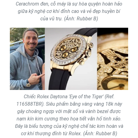
Cerachrom đen, cỗ máy là sự hòa quyện hoàn hảo
giữa kỹ nghệ cơ khí đỉnh cao và vẻ đẹp huyền bí
của vũ trụ. (Ảnh: Rubber B)
Chiếc Rolex Daytona 'Eye of the Tiger' (Ref.
116588TBR). Siêu phẩm bằng vàng vàng 18k này
gây choáng ngợp với mặt số và vành bezel được
nạm kín kim cương theo họa tiết vằn hổ tinh xảo.
Đây là biểu tượng của kỹ nghệ chế tác kim hoàn và
cơ khí thượng đỉnh từ Rolex. (Ảnh: Rubber B)