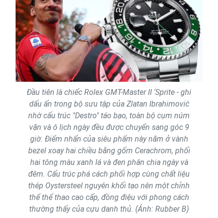
Đầu tiên là chiếc Rolex GMT-Master II ‘Sprite - ghi
dấu ấn trong bộ sưu tập của Zlatan Ibrahimović
nhờ cấu trúc "Destro" táo bạo, toàn bộ cụm núm
vặn và ô lịch ngày đều được chuyển sang góc 9
giờ. Điểm nhấn của siêu phẩm này nằm ở vành
bezel xoay hai chiều bằng gốm Cerachrom, phối
hai tông màu xanh lá và đen phân chia ngày và
đêm. Cấu trúc phá cách phối hợp cùng chất liệu
thép Oystersteel nguyên khối tạo nên một chỉnh
thể thể thao cao cấp, đồng điệu với phong cách
thường thấy của cựu danh thủ. (Ảnh: Rubber B)