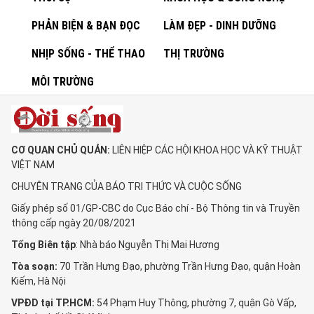
PHẢN BIỆN & BẠN ĐỌC
LÀM ĐẸP - DINH DƯỠNG
NHỊP SỐNG - THỂ THAO
THỊ TRƯỜNG
MÔI TRƯỜNG
CƠ QUAN CHỦ QUẢN:
LIÊN HIỆP CÁC HỘI KHOA HỌC VÀ KỸ THUẬT
VIỆT NAM
CHUYÊN TRANG CỦA BÁO TRI THỨC VÀ CUỘC SỐNG
Giấy phép số 01/GP-CBC do Cục Báo chí - Bộ Thông tin và Truyền
thông cấp ngày 20/08/2021
Tổng Biên tập
: Nhà báo Nguyễn Thị Mai Hương
Tòa soạn:
70 Trần Hưng Đạo, phường Trần Hưng Đạo, quận Hoàn
Kiếm, Hà Nội
VPĐD tại TP.HCM:
54 Phạm Huy Thông, phường 7, quận Gò Vấp,