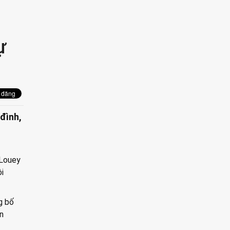
ự
 đình,
 Louey
ội
g bố
n