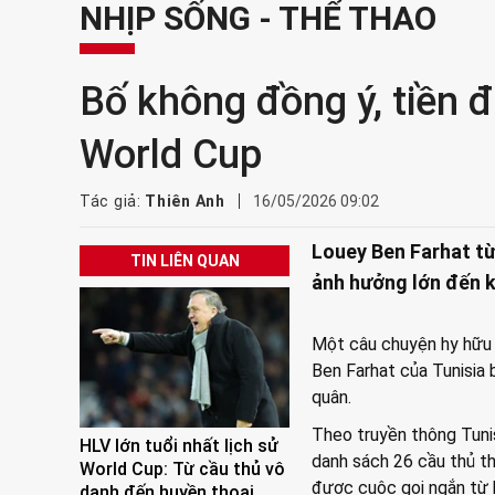
NHỊP SỐNG - THỂ THAO
Bố không đồng ý, tiền đ
World Cup
Tác giả:
Thiên Anh
16/05/2026 09:02
Louey Ben Farhat từ
TIN LIÊN QUAN
ảnh hưởng lớn đến k
Một câu chuyện hy hữu 
Ben Farhat của Tunisia 
quân.
Theo truyền thông Tunis
HLV lớn tuổi nhất lịch sử
danh sách 26 cầu thủ t
World Cup: Từ cầu thủ vô
được cuộc gọi ngắn từ 
danh đến huyền thoại