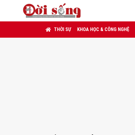
THỜI SỰ
KHOA HỌC & CÔNG NGHỆ