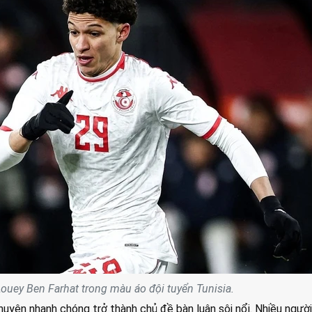
ouey Ben Farhat trong màu áo đội tuyển Tunisia.
huyện nhanh chóng trở thành chủ đề bàn luận sôi nổi. Nhiều ngườ