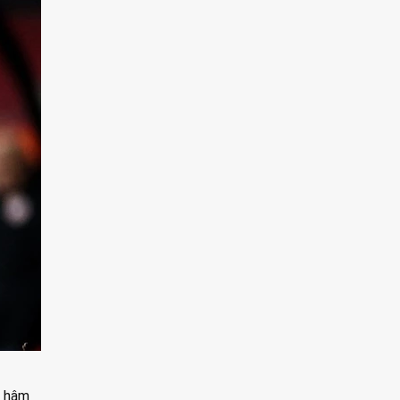
i hâm