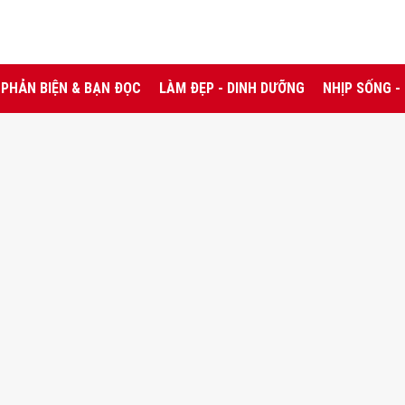
PHẢN BIỆN & BẠN ĐỌC
LÀM ĐẸP - DINH DƯỠNG
NHỊP SỐNG -