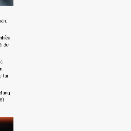
uân,
nhiều
ội dự
đá
n.
 tại
 đáng
yết