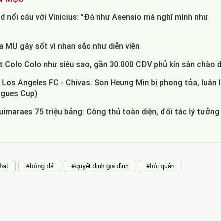
d nổi cáu với Vinicius: "Đá như Asensio mà nghĩ mình như
 MU gây sốt vì nhan sắc như diễn viên
t Colo Colo như siêu sao, gần 30.000 CĐV phủ kín sân chào 
Los Angeles FC - Chivas: Son Heung Min bị phong tỏa, luân 
agues Cup)
imaraes 75 triệu bảng: Công thủ toàn diện, đối tác lý tưởng
hat
#bóng đá
#quyết định gia đình
#hội quân