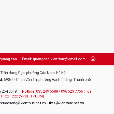
 quảng cáo
Email: quangcao.kienthuc@gmail.com
 Trần Hưng Đạo, phường Cửa Nam, Hà Nội
M:
590/24 Phan Văn Trị, phường Hạnh Thông, Thành phố
6 254 3519
Hotline:
035 249 5588 / 096 523 7756 (Toà
091 122 1222 (VPĐD TPHCM)
uccuocsong@kienthuc.net.vn
-
tkts@kienthuc.net.vn