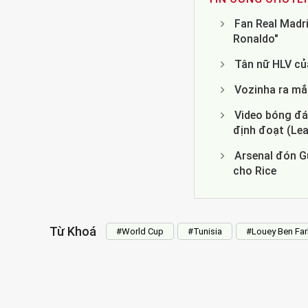
Fan Real Madri
Ronaldo"
Tân nữ HLV của
Vozinha ra mắ
Video bóng đá 
định đoạt (Le
Arsenal đón Gu
cho Rice
Từ Khoá
#World Cup
#Tunisia
#Louey Ben Far