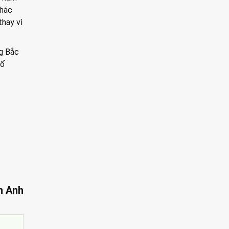
khác
thay vì
ng Bắc
tổ
n Anh