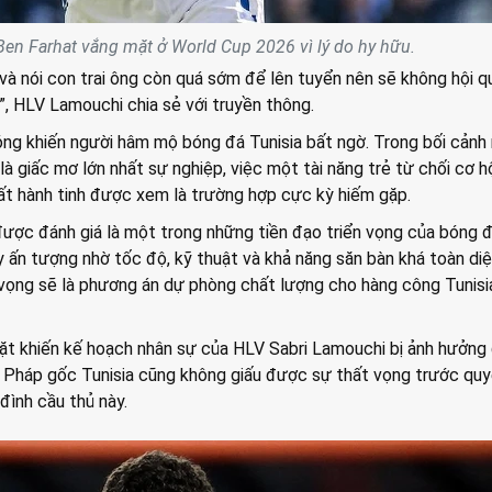
Ben Farhat vắng mặt ở World Cup 2026 vì lý do hy hữu.
 và nói con trai ông còn quá sớm để lên tuyển nên sẽ không hội q
, HLV Lamouchi chia sẻ với truyền thông.
ng khiến người hâm mộ bóng đá Tunisia bất ngờ. Trong bối cảnh 
à giấc mơ lớn nhất sự nghiệp, việc một tài năng trẻ từ chối cơ h
ất hành tinh được xem là trường hợp cực kỳ hiếm gặp.
được đánh giá là một trong những tiền đạo triển vọng của bóng 
ây ấn tượng nhờ tốc độ, kỹ thuật và khả năng săn bàn khá toàn diệ
vọng sẽ là phương án dự phòng chất lượng cho hàng công Tunisia
ặt khiến kế hoạch nhân sự của HLV Sabri Lamouchi bị ảnh hưởng
ời Pháp gốc Tunisia cũng không giấu được sự thất vọng trước qu
đình cầu thủ này.