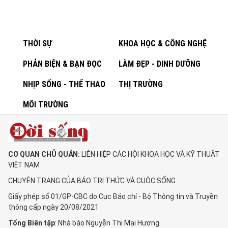
THỜI SỰ
KHOA HỌC & CÔNG NGHỆ
PHẢN BIỆN & BẠN ĐỌC
LÀM ĐẸP - DINH DƯỠNG
NHỊP SỐNG - THỂ THAO
THỊ TRƯỜNG
MÔI TRƯỜNG
CƠ QUAN CHỦ QUẢN:
LIÊN HIỆP CÁC HỘI KHOA HỌC VÀ KỸ THUẬT
VIỆT NAM
CHUYÊN TRANG CỦA BÁO TRI THỨC VÀ CUỘC SỐNG
Giấy phép số 01/GP-CBC do Cục Báo chí - Bộ Thông tin và Truyền
thông cấp ngày 20/08/2021
Tổng Biên tập
: Nhà báo Nguyễn Thị Mai Hương