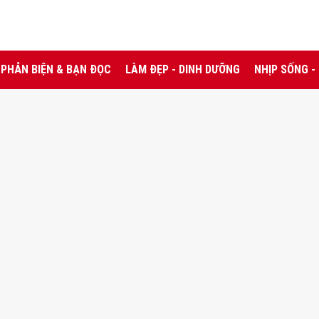
PHẢN BIỆN & BẠN ĐỌC
LÀM ĐẸP - DINH DƯỠNG
NHỊP SỐNG -