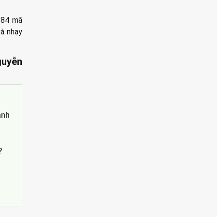
184 mã
và nhạy
uyễn
anh
?