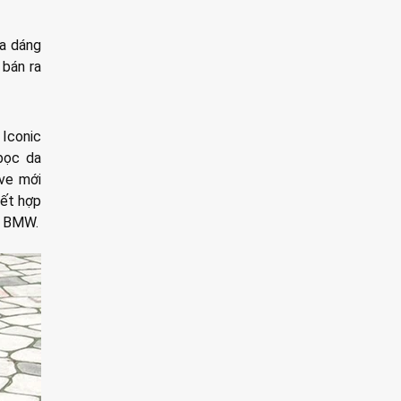
a dáng
 bán ra
 Iconic
bọc da
ive mới
kết hợp
a BMW.