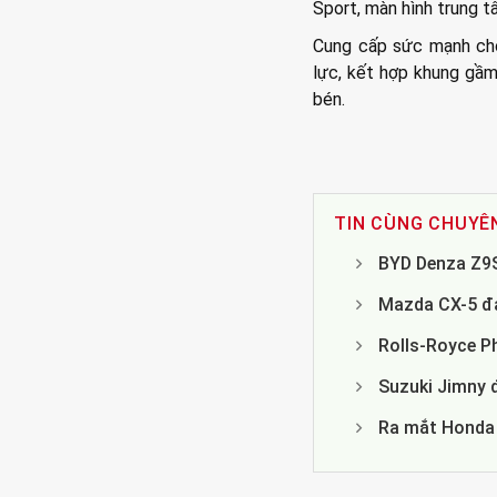
Sport, màn hình trung t
Cung cấp sức mạnh ch
lực, kết hợp khung gầm 
bén.
TIN CÙNG CHUYÊ
BYD Denza Z9S
Mazda CX-5 đa
Rolls-Royce P
Suzuki Jimny đ
Ra mắt Honda 