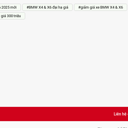
 2025 mới
#BMW X4 & X6 đại hạ giá
#giảm giá xe BMW X4 & X6
iá 300 triệu
Liên hệ