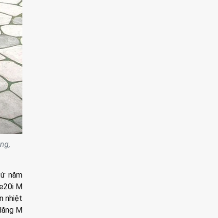
ng,
 từ năm
ve20i M
n nhiệt
-lăng M