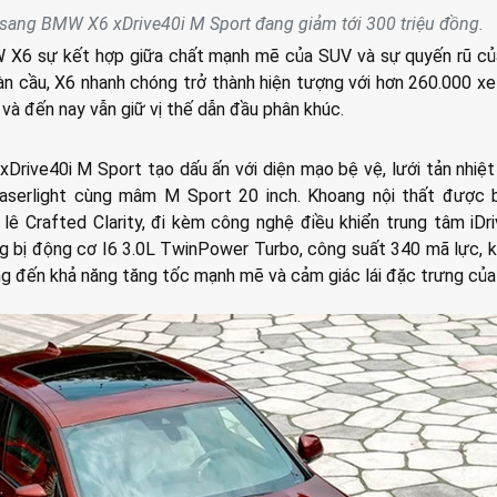
ang BMW X6 xDrive40i M Sport đang giảm tới 300 triệu đồng.
X6 sự kết hợp giữa chất mạnh mẽ của SUV và sự quyến rũ củ
àn cầu, X6 nhanh chóng trở thành hiện tượng với hơn 260.000 xe
 và đến nay vẫn giữ vị thế dẫn đầu phân khúc.
Drive40i M Sport tạo dấu ấn với diện mạo bệ vệ, lưới tản nhiệt
aserlight cùng mâm M Sport 20 inch. Khoang nội thất được 
 lê Crafted Clarity, đi kèm công nghệ điều khiển trung tâm iDr
g bị động cơ I6 3.0L TwinPower Turbo, công suất 340 mã lực, 
g đến khả năng tăng tốc mạnh mẽ và cảm giác lái đặc trưng củ