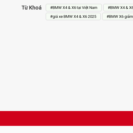
Từ Khoá
#BMW X4 & X6 tại Việt Nam
#BMW X4 & X6
#giá xe BMW X4 & X6 2025
#BMW X6 giảm g