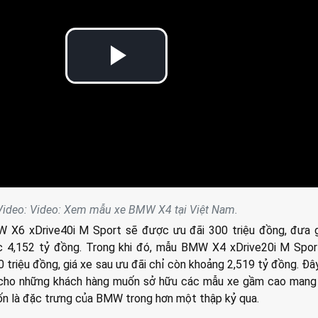
Play
Video
Video: Video: Xem mẫu xe BMW X4 tại Việt Nam.
 X6 xDrive40i M Sport sẽ được ưu đãi 300 triệu đồng, đưa g
 4,152 tỷ đồng. Trong khi đó, mẫu BMW X4 xDrive20i M Spor
 triệu đồng, giá xe sau ưu đãi chỉ còn khoảng 2,519 tỷ đồng. Đ
 cho những khách hàng muốn sở hữu các mẫu xe gầm cao mang
ốn là đặc trưng của BMW trong hơn một thập kỷ qua.