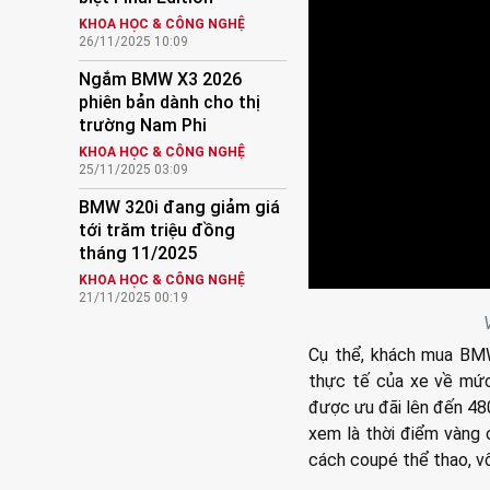
KHOA HỌC & CÔNG NGHỆ
26/11/2025 10:09
Ngắm BMW X3 2026
phiên bản dành cho thị
trường Nam Phi
KHOA HỌC & CÔNG NGHỆ
25/11/2025 03:09
BMW 320i đang giảm giá
tới trăm triệu đồng
tháng 11/2025
KHOA HỌC & CÔNG NGHỆ
21/11/2025 00:19
Cụ thể, khách mua BMW
thực tế của xe về mức
được ưu đãi lên đến 480
xem là thời điểm vàng
cách coupé thể thao, v