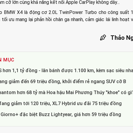
âm cỡ lớn cùng khả năng kết nối Apple CarPlay không dây...
o BMW X4 là động cơ 2.0L TwinPower Turbo cho công suất 
tối ưu mang lại phản hồi chân ga nhanh, cảm giác lái linh hoạt 
Thảo Ng
N MỤC
 hơn 1,1 tỷ đồng - lăn bánh được 1.100 km, kèm sạc siêu nh
ng giảm đến 69 triệu đồng, khởi điểm rẻ ngang SUV cỡ B
hantom hơn 68 tỷ mà Hoa hậu Mai Phương Thúy "khoe" có gì
ang giảm tới 120 triệu, XL7 Hybrid ưu đãi 75 triệu đồng
Giorno+ đặc biệt Buzz Lightyear, giá hơn 59 triệu đồng