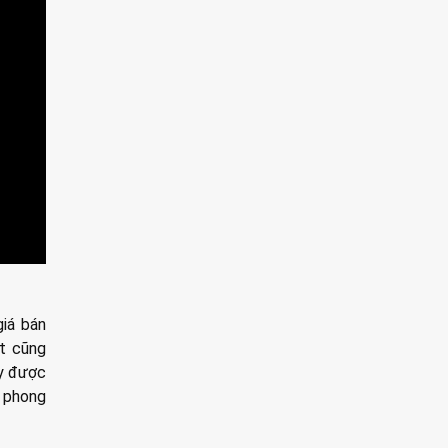
iá bán
t cũng
ây được
 phong