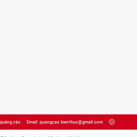
 quảng cáo
Email: quangcao.kienthuc@gmail.com