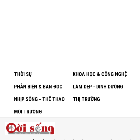
THỜI SỰ
KHOA HỌC & CÔNG NGHỆ
PHẢN BIỆN & BẠN ĐỌC
LÀM ĐẸP - DINH DƯỠNG
NHỊP SỐNG - THỂ THAO
THỊ TRƯỜNG
MÔI TRƯỜNG