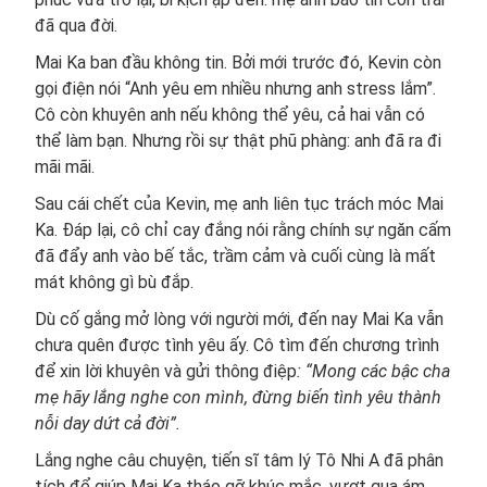
đã qua đời.
Mai Ka ban đầu không tin. Bởi mới trước đó, Kevin còn
gọi điện nói “Anh yêu em nhiều nhưng anh stress lắm”.
Cô còn khuyên anh nếu không thể yêu, cả hai vẫn có
thể làm bạn. Nhưng rồi sự thật phũ phàng: anh đã ra đi
mãi mãi.
Sau cái chết của Kevin, mẹ anh liên tục trách móc Mai
Ka. Đáp lại, cô chỉ cay đắng nói rằng chính sự ngăn cấm
đã đẩy anh vào bế tắc, trầm cảm và cuối cùng là mất
mát không gì bù đắp.
Dù cố gắng mở lòng với người mới, đến nay Mai Ka vẫn
chưa quên được tình yêu ấy. Cô tìm đến chương trình
để xin lời khuyên và gửi thông điệp
: “Mong các bậc cha
mẹ hãy lắng nghe con mình, đừng biến tình yêu thành
nỗi day dứt cả đời”.
Lắng nghe câu chuyện, tiến sĩ tâm lý Tô Nhi A đã phân
tích để giúp Mai Ka tháo gỡ khúc mắc, vượt qua ám