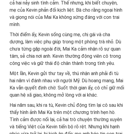
cả hai nảy sinh tình cảm. Thế nhưng, khi biết chuyện,
mẹ của Kevin phản đối kịch liệt. Bà cho rằng ngoại hình
và giọng nói của Mai Ka không xứng đáng với con trai
mình.
Thời điểm ấy, Kevin sống cùng mẹ, chị gái và cha
dượng, làm việc phụ giúp trong một phòng trà nhỏ. Dù
chưa từng gặp ngoài đời, Mai Ka cảm nhận rõ sự quan
tâm, sẻ chia nơi anh. Kevin thường động viên cô trong
công việc và giữ thái độ chân thành trong tình yêu.
Một lần, Kevin gửi thư tay về, thú nhận anh phải đi tù
hai năm vì đánh nhau với người Mỹ. Dù hoang mang, Mai
Ka vẫn quyết định chờ. Suốt thời gian ấy, cô chỉ giữ mối
quan hệ xã giao, không mở lòng với ai khác.
Hai năm sau, khi ra tù, Kevin chủ động tìm lại cô sau khi
thấy hình ảnh Mai Ka trên một chương trình hẹn hò.
Tình cảm được nối lại, cả hai trò chuyện thường xuyên
và tiếng Việt của Kevin tiến bộ rõ rệt. Nhưng khi hạnh
phúc vừa trở lại, bi kịch ập đến: mẹ anh báo tin con trai