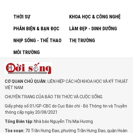
THỜI SỰ
KHOA HỌC & CÔNG NGHỆ
PHẢN BIỆN & BẠN ĐỌC
LÀM ĐẸP - DINH DƯỠNG
NHỊP SỐNG - THỂ THAO
THỊ TRƯỜNG
MÔI TRƯỜNG
CƠ QUAN CHỦ QUẢN:
LIÊN HIỆP CÁC HỘI KHOA HỌC VÀ KỸ THUẬT
VIỆT NAM
CHUYÊN TRANG CỦA BÁO TRI THỨC VÀ CUỘC SỐNG
Giấy phép số 01/GP-CBC do Cục Báo chí - Bộ Thông tin và Truyền
thông cấp ngày 20/08/2021
Tổng Biên tập
: Nhà báo Nguyễn Thị Mai Hương
Tòa soạn:
70 Trần Hưng Đạo, phường Trần Hưng Đạo, quận Hoàn