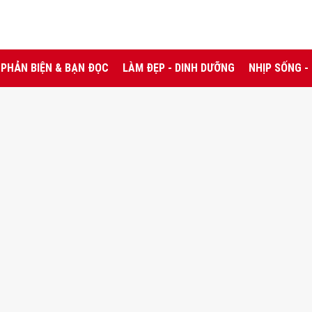
PHẢN BIỆN & BẠN ĐỌC
LÀM ĐẸP - DINH DƯỠNG
NHỊP SỐNG -