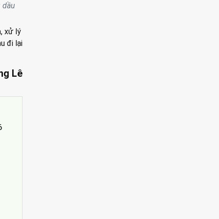
g dầu
, xử lý
 đi lại
ng Lê
6