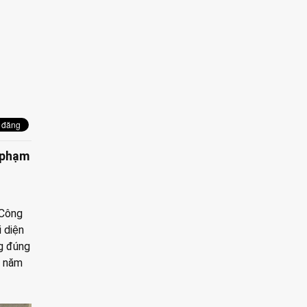
i phạm
 Công
 diện
ng đúng
u năm