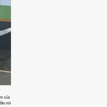
ạm của
dầu nói