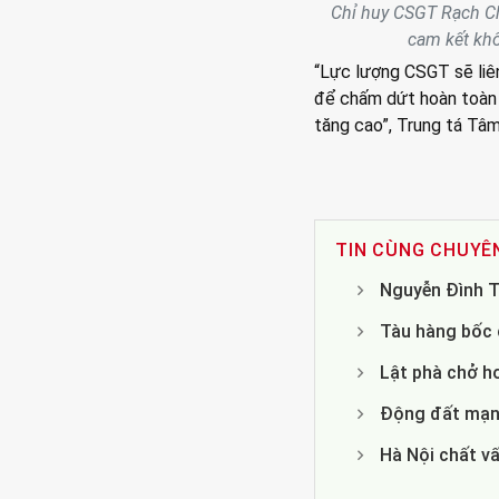
Chỉ huy CSGT Rạch Ch
cam kết khô
“Lực lượng CSGT sẽ liên
để chấm dứt hoàn toàn v
tăng cao”, Trung tá Tâm
TIN CÙNG CHUYÊ
Nguyễn Đình T
Tàu hàng bốc c
Lật phà chở h
Động đất mạnh
Hà Nội chất v