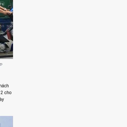
TP
.
khách
 2 cho
này