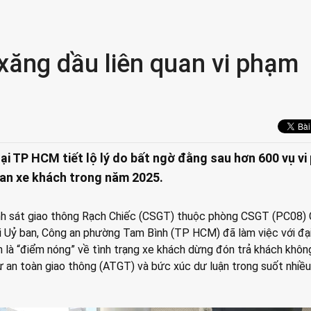
 xăng dầu liên quan vi phạm
ại TP HCM tiết lộ lý do bất ngờ đằng sau hơn 600 vụ v
uan xe khách trong năm 2025.
nh sát giao thông Rạch Chiếc (CSGT) thuộc phòng CSGT (PC08)
 Uỷ ban, Công an phường Tam Bình (TP HCM) đã làm việc với đại
n là “điểm nóng” về tình trạng xe khách dừng đón trả khách khô
ự an toàn giao thông (ATGT) và bức xúc dư luận trong suốt nhiề