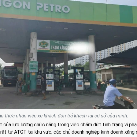
u thừa nhận việc xe khách đón trả khách tại cơ sở của mình.
t của lực lượng chức năng trong việc chấm dứt tình trạng vi ph
 trật tự ATGT tại khu vực, các chủ doanh nghiệp kinh doanh xăng 