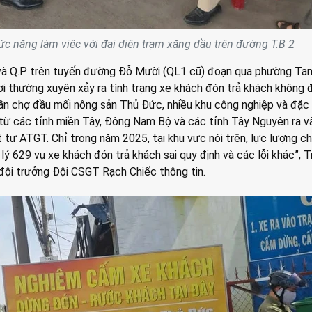
c năng làm việc với đại diện trạm xăng dầu trên đường T.B 2
 và Q.P trên tuyến đường Đỗ Mười (QL1 cũ) đoạn qua phường Ta
ơi thường xuyên xảy ra tình trạng xe khách đón trả khách không 
ần chợ đầu mối nông sản Thủ Đức, nhiều khu công nghiệp và đặc 
từ các tỉnh miền Tây, Đông Nam Bộ và các tỉnh Tây Nguyên ra 
t tự ATGT. Chỉ trong năm 2025, tại khu vực nói trên, lực lượng c
lý 629 vụ xe khách đón trả khách sai quy định và các lỗi khác”, 
ội trưởng Đội CSGT Rạch Chiếc thông tin.