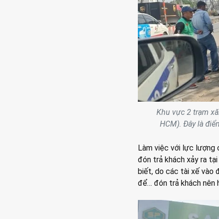
Khu vực 2 trạm xă
HCM). Đây là điể
Làm việc với lực lượng 
đón trả khách xảy ra tại
biết, do các tài xế vào 
để… đón trả khách nên 