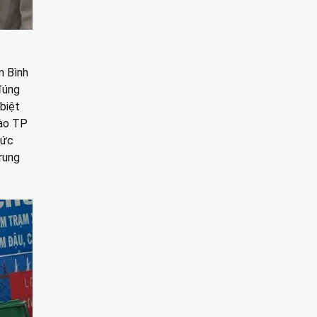
m Bình
đúng
biệt
vào TP
hức
Trung