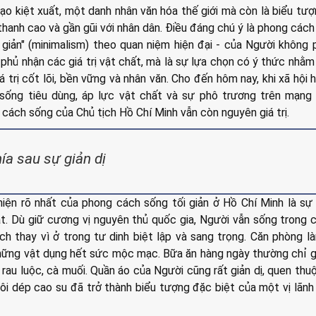
ạo kiệt xuất, một danh nhân văn hóa thế giới mà còn là biểu tư
, thanh cao và gần gũi với nhân dân. Điều đáng chú ý là phong cách
 giản" (minimalism) theo quan niệm hiện đại - của Người không 
phủ nhận các giá trị vật chất, mà là sự lựa chọn có ý thức nhằ
 trị cốt lõi, bền vững và nhân văn. Cho đến hôm nay, khi xã hội h
sống tiêu dùng, áp lực vật chất và sự phô trương trên mạng 
cách sống của Chủ tịch Hồ Chí Minh vẫn còn nguyên giá trị.
hía sau sự giản dị
iện rõ nhất của phong cách sống tối giản ở Hồ Chí Minh là sự 
ạt. Dù giữ cương vị nguyên thủ quốc gia, Người vẫn sống trong 
ch thay vì ở trong tư dinh biệt lập và sang trọng. Căn phòng l
hững vật dụng hết sức mộc mạc. Bữa ăn hàng ngày thường chỉ 
rau luộc, cà muối. Quần áo của Người cũng rất giản dị, quen thu
ôi dép cao su đã trở thành biểu tượng đặc biệt của một vị lãnh