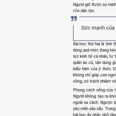
Người giữ được sự minh
của dân tộc.
​Sức mạnh của
Bài học thứ hai là tinh 
dùng quá mức đang kéo 
lực kinh tế cá nhân, tư
quần áo cũ, tận dụng gi
biểu hiện của ý thức tô
không chỉ giúp con ngư
vững, có trách nhiệm vớ
Phong cách sống của H
Người không tạo ra kho
ngoài xa cách. Ngược lạ
yêu mến sâu sắc. Trong 
bài học ấy nhắc nhở rằn