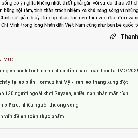
sống có ý nghĩa không nhất thiết phải gắn với sự dư thừa vật c
n bằng nội tâm, tinh thần trách nhiệm và khả năng sống vì những 
 Chính sự giản dị ấy đã góp phần tạo nên tầm vóc đạo đức và 
Chí Minh trong lòng Nhân dân Việt Nam cũng như bạn bè quốc t
Thanh
N MỤC
ùng và hành trình chinh phục đỉnh cao Toán học tại IMO 202
háy tại eo biển Hormuz khi Mỹ - Iran leo thang xung đột
ơn 130 người ngoài khơi Guyana, nhiều nạn nhân mất tích
 ở Peru, nhiều người thương vong
ấn vấn đề an toàn thực phẩm