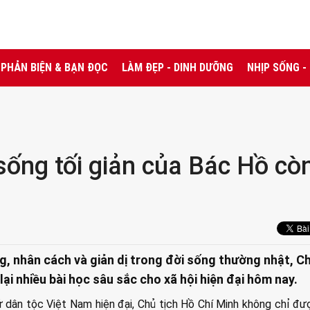
PHẢN BIỆN & BẠN ĐỌC
LÀM ĐẸP - DINH DƯỠNG
NHỊP SỐNG -
sống tối giản của Bác Hồ cò
ng, nhân cách và giản dị trong đời sống thường nhật, C
lại nhiều bài học sâu sắc cho xã hội hiện đại hôm nay.
ử dân tộc Việt Nam hiện đại, Chủ tịch Hồ Chí Minh không chỉ đư