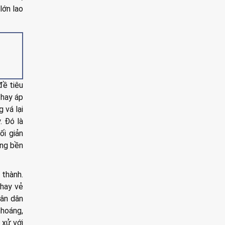
lớn lao
đề tiêu
 hay áp
 vá lại
. Đó là
ối giản
ống bền
thành.
 hay vẻ
hân dân
nhoáng,
 xử với