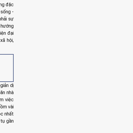
ợng đặc
 sống -
phải sự
m hướng
iện đại
xã hội,
giản dị
căn nhà
àm việc
gồm vài
ộc nhất
 tụ gần