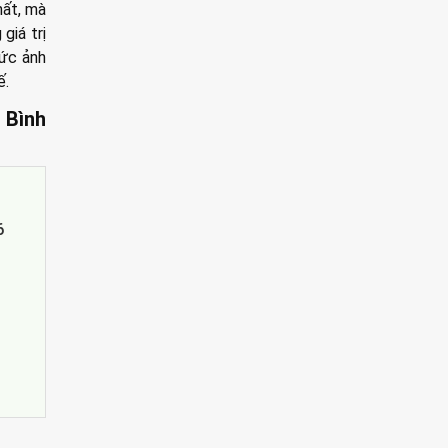
hất, mà
giá trị
sức ảnh
ế.
 Bình
6