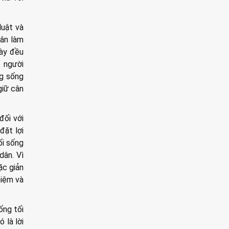
luật và
hân làm
gày đều
n người
ng sống
giữ cân
đối với
đặt lợi
ối sống
dân. Vì
ặc giản
hiệm và
ống tối
 là lời