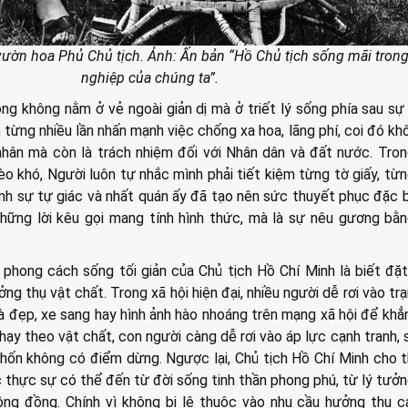
 vườn hoa Phủ Chủ tịch. Ảnh: Ấn bản “Hồ Chủ tịch sống mãi tron
nghiệp của chúng ta”.
ọng không nằm ở vẻ ngoài giản dị mà ở triết lý sống phía sau sự 
h từng nhiều lần nhấn mạnh việc chống xa hoa, lãng phí, coi đó kh
hân mà còn là trách nhiệm đối với Nhân dân và đất nước. Tro
o khó, Người luôn tự nhắc mình phải tiết kiệm từng tờ giấy, từ
nh sự tự giác và nhất quán ấy đã tạo nên sức thuyết phục đặc b
hững lời kêu gọi mang tính hình thức, mà là sự nêu gương bằ
 phong cách sống tối giản của Chủ tịch Hồ Chí Minh là biết đặt 
ởng thụ vật chất. Trong xã hội hiện đại, nhiều người dễ rơi vào trạ
à đẹp, xe sang hay hình ảnh hào nhoáng trên mạng xã hội để khẳ
ạy theo vật chất, con người càng dễ rơi vào áp lực cạnh tranh,
thốn không có điểm dừng. Ngược lại, Chủ tịch Hồ Chí Minh cho 
 thực sự có thể đến từ đời sống tinh thần phong phú, từ lý tưở
ng đồng. Chính vì không bị lệ thuộc vào nhu cầu hưởng thụ c