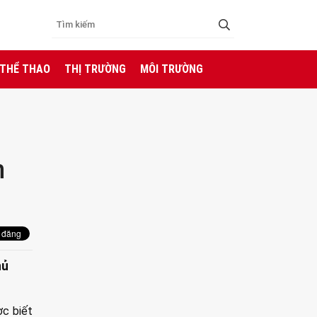
 THỂ THAO
THỊ TRƯỜNG
MÔI TRƯỜNG
n
hủ
ợc biết