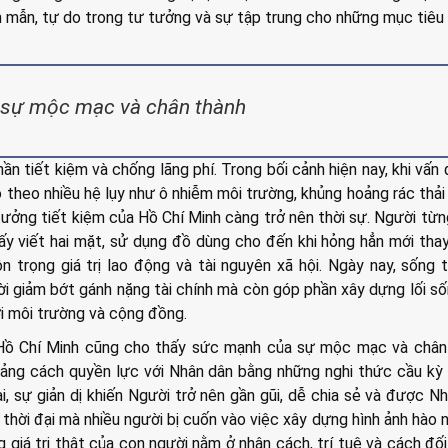
 mẫn, tự do trong tư tưởng và sự tập trung cho những mục tiêu 
 sự mộc mạc và chân thành
thần tiết kiệm và chống lãng phí. Trong bối cảnh hiện nay, khi vấn 
theo nhiều hệ lụy như ô nhiễm môi trường, khủng hoảng rác thải
 tưởng tiết kiệm của Hồ Chí Minh càng trở nên thời sự. Người từng
ấy viết hai mặt, sử dụng đồ dùng cho đến khi hỏng hẳn mới thay
n trọng giá trị lao động và tài nguyên xã hội. Ngày nay, sống t
ời giảm bớt gánh nặng tài chính mà còn góp phần xây dựng lối s
i môi trường và cộng đồng.
ồ Chí Minh cũng cho thấy sức mạnh của sự mộc mạc và chân 
ảng cách quyền lực với Nhân dân bằng những nghi thức cầu kỳ
i, sự giản dị khiến Người trở nên gần gũi, dễ chia sẻ và được N
thời đại mà nhiều người bị cuốn vào việc xây dựng hình ảnh hào 
g giá trị thật của con người nằm ở nhân cách, trí tuệ và cách đối