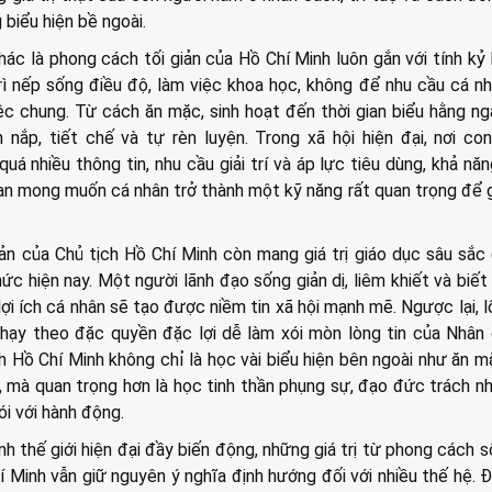
 biểu hiện bề ngoài.
c là phong cách tối giản của Hồ Chí Minh luôn gắn với tính kỷ 
rì nếp sống điều độ, làm việc khoa học, không để nhu cầu cá n
c chung. Từ cách ăn mặc, sinh hoạt đến thời gian biểu hằng n
n nắp, tiết chế và tự rèn luyện. Trong xã hội hiện đại, nơi co
quá nhiều thông tin, nhu cầu giải trí và áp lực tiêu dùng, khả nă
 hạn mong muốn cá nhân trở thành một kỹ năng rất quan trọng để 
ản của Chủ tịch Hồ Chí Minh còn mang giá trị giáo dục sâu sắc 
ức hiện nay. Một người lãnh đạo sống giản dị, liêm khiết và biết 
lợi ích cá nhân sẽ tạo được niềm tin xã hội mạnh mẽ. Ngược lại, l
chạy theo đặc quyền đặc lợi dễ làm xói mòn lòng tin của Nhân 
 Hồ Chí Minh không chỉ là học vài biểu hiện bên ngoài như ăn m
êu, mà quan trọng hơn là học tinh thần phụng sự, đạo đức trách n
ói với hành động.
nh thế giới hiện đại đầy biến động, những giá trị từ phong cách s
í Minh vẫn giữ nguyên ý nghĩa định hướng đối với nhiều thế hệ. Đó