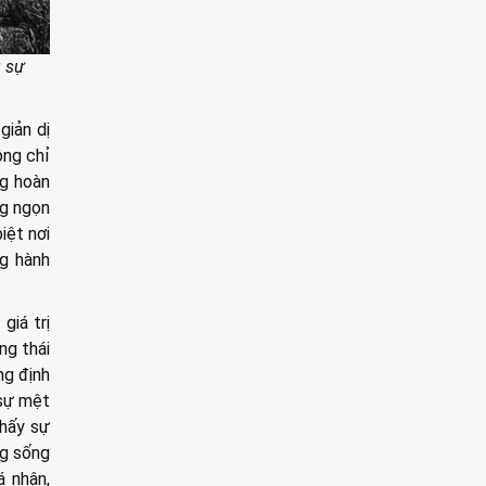
g sự
giản dị
ông chỉ
ng hoàn
ng ngọn
iệt nơi
ng hành
giá trị
ng thái
ng định
 sự mệt
thấy sự
ng sống
á nhân,