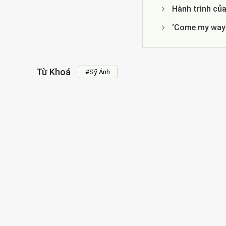
Hành trình của
‘Come my way’
Từ Khoá
#Sỹ Ánh