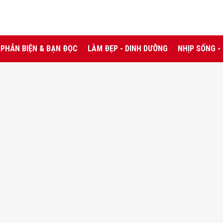
PHẢN BIỆN & BẠN ĐỌC
LÀM ĐẸP - DINH DƯỠNG
NHỊP SỐNG -