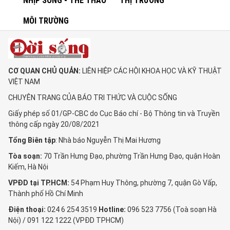
NHỊP SỐNG - THỂ THAO
THỊ TRƯỜNG
MÔI TRƯỜNG
CƠ QUAN CHỦ QUẢN:
LIÊN HIỆP CÁC HỘI KHOA HỌC VÀ KỸ THUẬT
VIỆT NAM
CHUYÊN TRANG CỦA BÁO TRI THỨC VÀ CUỘC SỐNG
Giấy phép số 01/GP-CBC do Cục Báo chí - Bộ Thông tin và Truyền
thông cấp ngày 20/08/2021
Tổng Biên tập
: Nhà báo Nguyễn Thị Mai Hương
Tòa soạn:
70 Trần Hưng Đạo, phường Trần Hưng Đạo, quận Hoàn
Kiếm, Hà Nội
VPĐD tại TP.HCM:
54 Phạm Huy Thông, phường 7, quận Gò Vấp,
Thành phố Hồ Chí Minh
Điện thoại:
024 6 254 3519
Hotline:
096 523 7756 (Toà soạn Hà
Nội) / 091 122 1222 (VPĐD TPHCM)