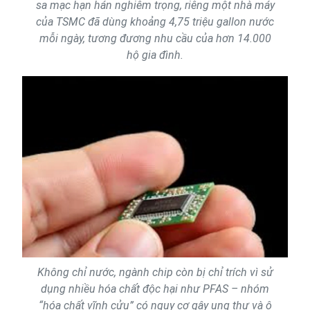
sa mạc hạn hán nghiêm trọng, riêng một nhà máy
của TSMC đã dùng khoảng 4,75 triệu gallon nước
mỗi ngày, tương đương nhu cầu của hơn 14.000
hộ gia đình.
Không chỉ nước, ngành chip còn bị chỉ trích vì sử
dụng nhiều hóa chất độc hại như PFAS – nhóm
“hóa chất vĩnh cửu” có nguy cơ gây ung thư và ô