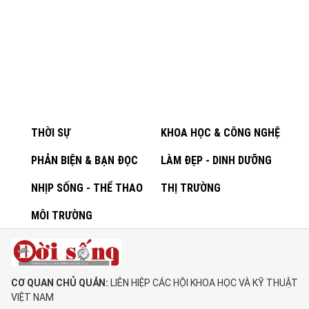
THỜI SỰ
KHOA HỌC & CÔNG NGHỆ
PHẢN BIỆN & BẠN ĐỌC
LÀM ĐẸP - DINH DƯỠNG
NHỊP SỐNG - THỂ THAO
THỊ TRƯỜNG
MÔI TRƯỜNG
CƠ QUAN CHỦ QUẢN:
LIÊN HIỆP CÁC HỘI KHOA HỌC VÀ KỸ THUẬT
VIỆT NAM