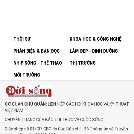
THỜI SỰ
KHOA HỌC & CÔNG NGHỆ
PHẢN BIỆN & BẠN ĐỌC
LÀM ĐẸP - DINH DƯỠNG
NHỊP SỐNG - THỂ THAO
THỊ TRƯỜNG
MÔI TRƯỜNG
CƠ QUAN CHỦ QUẢN:
LIÊN HIỆP CÁC HỘI KHOA HỌC VÀ KỸ THUẬT
VIỆT NAM
CHUYÊN TRANG CỦA BÁO TRI THỨC VÀ CUỘC SỐNG
Giấy phép số 01/GP-CBC do Cục Báo chí - Bộ Thông tin và Truyền