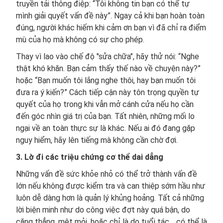
truyền tải thông điệp: “Tôi không tin bạn có thể tự
mình giải quyết vấn đề này”. Ngay cả khi bạn hoàn toàn
đúng, người khác hiếm khi cảm ơn bạn vì đã chỉ ra điểm
mù của họ mà không có sự cho phép.
Thay vì lao vào chế độ "sửa chữa", hãy thử nói: “Nghe
thật khó khăn. Bạn cảm thấy thế nào về chuyện này?”
hoặc “Bạn muốn tôi lắng nghe thôi, hay bạn muốn tôi
đưa ra ý kiến?” Cách tiếp cận này tôn trọng quyền tự
quyết của họ trong khi vẫn mở cánh cửa nếu họ cần
đến góc nhìn giá trị của bạn. Tất nhiên, những mối lo
ngại về an toàn thực sự là khác. Nếu ai đó đang gặp
nguy hiểm, hãy lên tiếng mà không cần chờ đợi.
3. Lờ đi các triệu chứng cơ thể dai dẳng
Những vấn đề sức khỏe nhỏ có thể trở thành vấn đề
lớn nếu không được kiểm tra và can thiệp sớm hầu như
luôn dễ dàng hơn là quản lý khủng hoảng. Tất cả những
lời biện minh như do công việc đợt này quá bận, do
căng thẳng, mệt mỏi, hoặc chỉ là do tuổi tác… có thể là