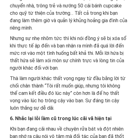
chuyển nhà, trông trẻ và nướng 50 cái bánh cupcake
cho quỹ từ thiện của trường… Tất cả trong khi bạn
đang làm thêm giờ và quản lý khủng hoảng gia đình của
riêng mình.
Nhưng sự nhẹ nhõm tức thì khi nói đồng ý sẽ bị xóa sổ
khi thực tế ập đến và bạn nhận ra mình đã quá lời đến
mức rơi vào một tình huống bất khả thi. Mỗi lời hứa bị
thất hứa sẽ làm xói mòn sự chính trực và lòng tin của
người khác đối với bạn.
Thà làm người khác thất vọng ngay từ đầu bằng lời từ
chối chân thành “Tôi rất muốn giúp, nhưng tôi không
thể cam kết điều đó lúc này” còn hơn là để họ thất
vọng vào lúc họ trông cậy vào bạn. Sự đáng tin cậy
luôn thắng sự dễ dãi.
6. Nhắc lại lỗi lầm cũ trong lúc cãi vã hiện tại
Khi bạn đang cãi nhau về chuyện rửa bát và đột nhiên
bạn nhớ ra câu nói vô tâm mà đối tác của bạn đã thốt