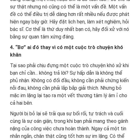
sự thật nhưng nó cũng có thể là một vấn đề. Một vấn
đề có thể điều trị dễ dàng hơn rất nhiều nếu được phát
hiện ngay bây giờ. Hãy đặt lịch hẹn, làm xét nghiệm, hỏi
bác sĩ. Cơ thể là thứ duy nhất bạn có, hãy đối xử với nó
bằng sự quan tâm xứng đáng.
4. “Bơ” ai đó thay vì có một cuộc trò chuyện khó
khăn
Tại sao phải chịu đựng một cuộc trò chuyện khó xử khi
bạn chỉ cần... không trả lời? Sự hấp dẫn là không thể
phủ nhận. Không có đối đầu, không cần phải chứng kiến
nỗi đau, không cần phải lắp bắp giải thích. Nhưng bỏ
mặc im lặng lại tạo ra một vết thương tâm lý âm ỉ cho
cả hai bên.
Người bị bỏ lại sẽ trải qua sự bối rối, tự trách và cuối
cùng là sự oán giận, trong khi bạn phải mang theo gánh
nặng của công việc chưa hoàn thành. Ngay cả một tin
nhắn ngắn, chân thật cũng tốt hơn sự im lặng. Có thể